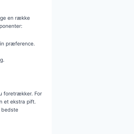
uge en række
mponenter:
din præference.
g.
u foretrækker. For
 et ekstra pift.
n bedste