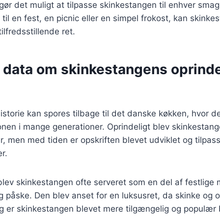
 gør det muligt at tilpasse skinkestangen til enhver smag 
til en fest, en picnic eller en simpel frokost, kan skink
lfredsstillende ret.
e data om skinkestangens oprind
storie kan spores tilbage til det danske køkken, hvor d
onen i mange generationer. Oprindeligt blev skinkestan
r, men med tiden er opskriften blevet udviklet og tilpas
r.
 blev skinkestangen ofte serveret som en del af festlige 
og påske. Den blev anset for en luksusret, da skinke og o
ag er skinkestangen blevet mere tilgængelig og populær 