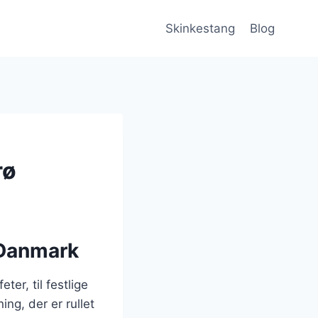
Skinkestang
Blog
rø
 Danmark
er, til festlige
ing, der er rullet