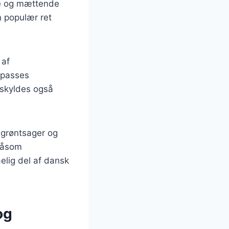
de og mættende
n populær ret
 af
ilpasses
 skyldes også
.
 grøntsager og
 såsom
elig del af dansk
og