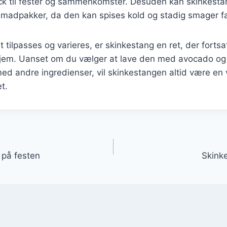
nack til fester og sammenkomster. Desuden kan skinkest
 madpakker, da den kan spises kold og stadig smager fa
t tilpasses og varieres, er skinkestang en ret, der fortsa
 hjem. Uanset om du vælger at lave den med avocado og 
ed andre ingredienser, vil skinkestangen altid være e
et.
gation
t på festen
Skinke