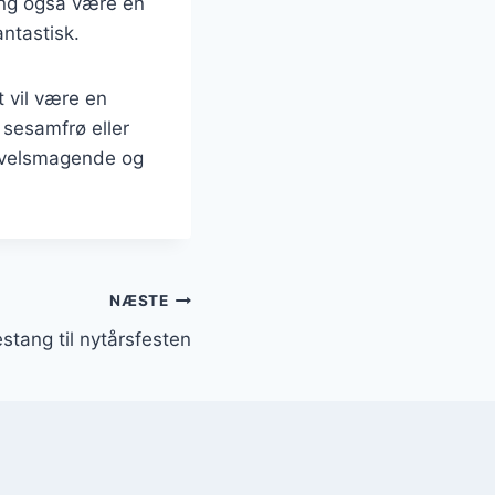
ang også være en
ntastisk.
t vil være en
sesamfrø eller
n velsmagende og
NÆSTE
stang til nytårsfesten