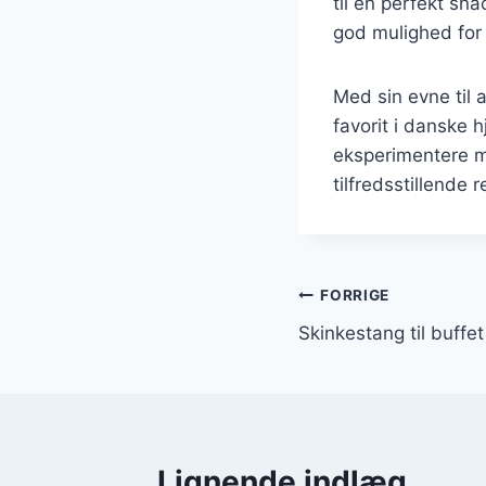
til en perfekt s
god mulighed for
Med sin evne til a
favorit i danske
eksperimentere m
tilfredsstillende r
Indlægsnavi
FORRIGE
Skinkestang til buffe
Lignende indlæg