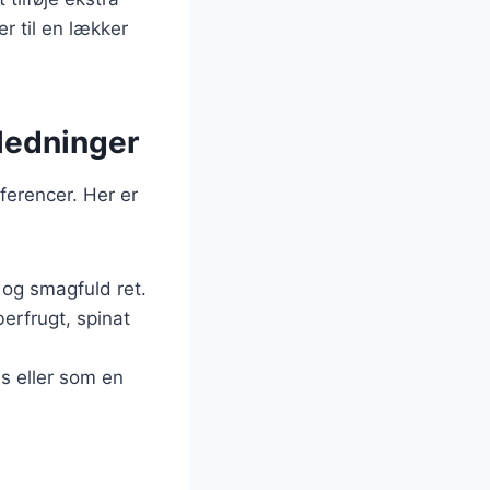
r til en lækker
nledninger
ferencer. Her er
t og smagfuld ret.
erfrugt, spinat
as eller som en