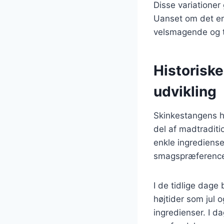
Disse variationer
Uanset om det er 
velsmagende og ti
Historisk
udvikling
Skinkestangens hi
del af madtraditi
enkle ingrediense
smagspræference
I de tidlige dage
højtider som jul 
ingredienser. I d