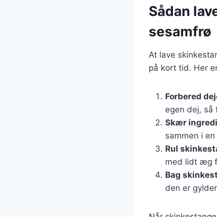
Sådan lav
sesamfrø
At lave skinkesta
på kort tid. Her e
Forbered de
egen dej, så 
Skær ingred
sammen i en 
Rul skinkes
med lidt æg f
Bag skinkes
den er gylde
Når skinkestangen