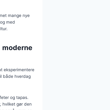
ommet mange nye
r og med
ltur.
i moderne
 at eksperimentere
til både hverdag
eter og tapas.
 hvilket gør den