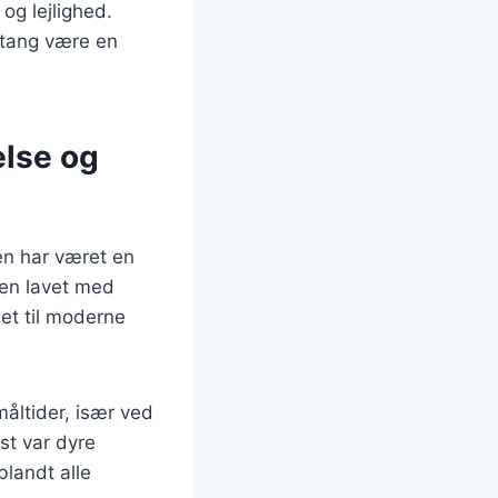
og lejlighed.
estang være en
else og
en har været en
gen lavet med
set til moderne
måltider, især ved
st var dyre
blandt alle