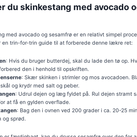
er du skinkestang med avocado 
ng med avocado og sesamfrø er en relativt simpel proce
r en trin-for-trin guide til at forberede denne lækre ret:
jen
: Hvis du bruger butterdej, skal du lade den tø op. Hv
forbered den i henhold til opskriften.
ienserne
: Skær skinken i strimler og mos avocadoen. 
skål og krydr med salt og peber.
tangen
: Udrul dejen og læg fyldet på. Rul dejen stramt
or at få en gylden overflade.
tangen
: Bag den i ovnen ved 200 grader i ca. 20-25 minut
n og sprød.
 er færdigbagt, kan du drysse sesamfrø over den for at 