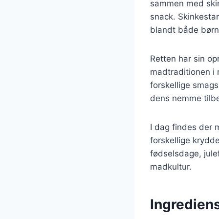
sammen med skink
snack. Skinkestan
blandt både børn
Retten har sin op
madtraditionen i 
forskellige smag
dens nemme tilber
I dag findes der
forskellige krydde
fødselsdage, jule
madkultur.
Ingredien