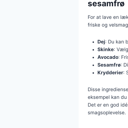
sesamfrø
For at lave en l
friske og velsmag
Dej
: Du kan 
Skinke
: Vælg
Avocado
: Fr
Sesamfrø
: D
Krydderier
: 
Disse ingrediense
eksempel kan du ti
Det er en god idé
smagsoplevelse.