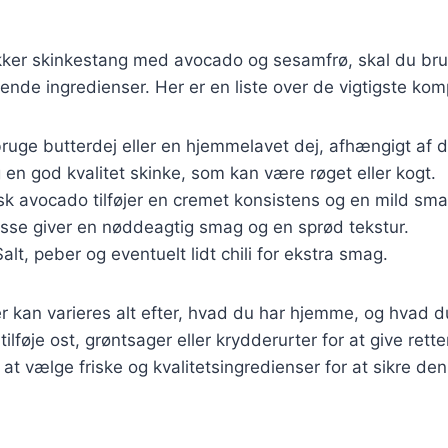
ækker skinkestang med avocado og sesamfrø, skal du br
ende ingredienser. Her er en liste over de vigtigste ko
bruge butterdej eller en hjemmelavet dej, afhængigt af 
 en god kvalitet skinke, som kan være røget eller kogt.
isk avocado tilføjer en cremet konsistens og en mild sma
isse giver en nøddeagtig smag og en sprød tekstur.
Salt, peber og eventuelt lidt chili for ekstra smag.
r kan varieres alt efter, hvad du har hjemme, og hvad d
lføje ost, grøntsager eller krydderurter for at give retten
 at vælge friske og kvalitetsingredienser for at sikre de