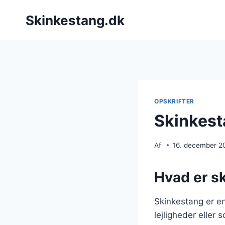
Fortsæt
Skinkestang.dk
til
indhold
OPSKRIFTER
Skinkest
Af
16. december 2
Hvad er s
Skinkestang er en 
lejligheder eller 