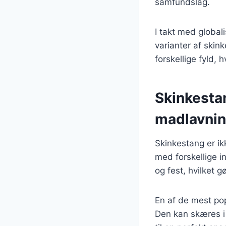
samfundslag.
I takt med globa
varianter af skin
forskellige fyld, 
Skinkesta
madlavni
Skinkestang er ik
med forskellige 
og fest, hvilket g
En af de mest pop
Den kan skæres i