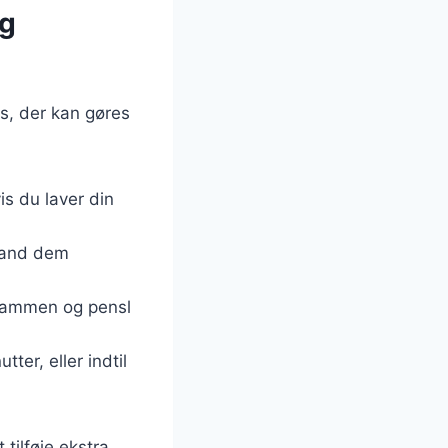
og
s, der kan gøres
is du laver din
Bland dem
 sammen og pensl
ter, eller indtil
tilføje ekstra