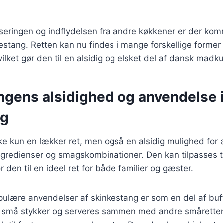
liseringen og indflydelsen fra andre køkkener er der k
kestang. Retten kan nu findes i mange forskellige forme
hvilket gør den til en alsidig og elsket del af dansk madku
ngens alsidighed og anvendelse 
ng
ke kun en lækker ret, men også en alsidig mulighed for
ingredienser og smagskombinationer. Den kan tilpasses 
ør den til en ideel ret for både familier og gæster.
ulære anvendelser af skinkestang er som en del af buff
 små stykker og serveres sammen med andre småretter,