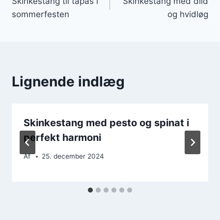
Skinkestang til tapas i
Skinkestang med dild
sommerfesten
og hvidløg
Lignende indlæg
Skinkestang med pesto og spinat i
perfekt harmoni
Af
25. december 2024