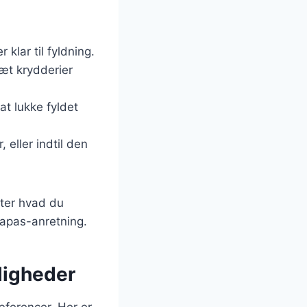
klar til fyldning.
sæt krydderier
at lukke fyldet
 eller indtil den
fter hvad du
tapas-anretning.
jligheder
æferencer. Her er