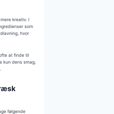
mere kreativ. I
 ingredienser som
adlavning, hvor
te at finde til
ke kun dens smag,
.
græsk
ruge følgende