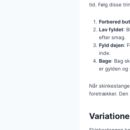
tid. Følg disse tr
Forbered bu
Lav fyldet
: 
efter smag.
Fyld dejen
: 
inde.
Bage
: Bag sk
er gylden og 
Når skinkestangen
foretrækker. Den 
Variatione
Skinkestangen kan