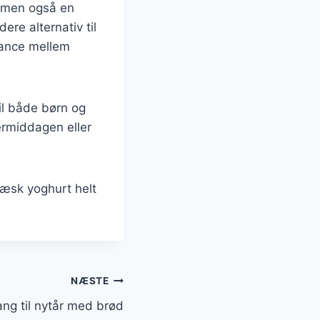
, men også en
re alternativ til
lance mellem
til både børn og
ermiddagen eller
ræsk yoghurt helt
NÆSTE
ang til nytår med brød