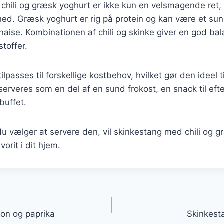
chili og græsk yoghurt er ikke kun en velsmagende ret
d. Græsk yoghurt er rig på protein og kan være et sunde
naise. Kombinationen af chili og skinke giver en god ba
toffer.
lpasses til forskellige kostbehov, hvilket gør den ideel 
erveres som en del af en sund frokost, en snack til eft
buffet.
 vælger at servere den, vil skinkestang med chili og g
vorit i dit hjem.
gation
on og paprika
Skinkest