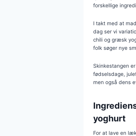
forskellige ingre
I takt med at mad
dag ser vi variat
chili og græsk yo
folk søger nye sm
Skinkestangen er 
fødselsdage, jul
men også dens evn
Ingrediens
yoghurt
For at lave en læ