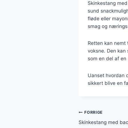
Skinkestang med 
sund snackmulighe
fløde eller mayon
smag og næringss
Retten kan nemt ti
voksne. Den kan s
som en del af en 
Uanset hvordan du
sikkert blive en fa
Indlægsnavi
FORRIGE
Skinkestang med bac