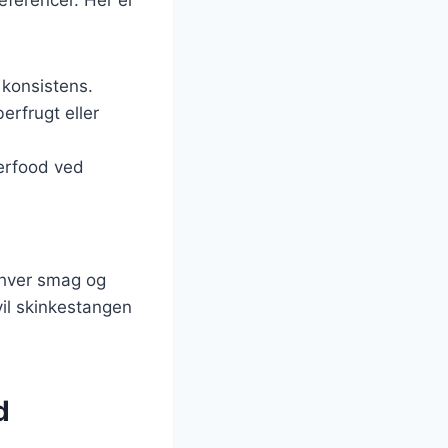
t konsistens.
erfrugt eller
gerfood ved
enhver smag og
 vil skinkestangen
d