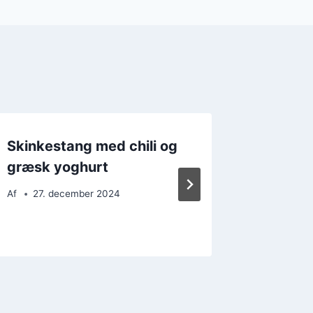
Skinkestang med chili og
Skinke
græsk yoghurt
bacon og
madpa
Af
27. december 2024
Af
15. 