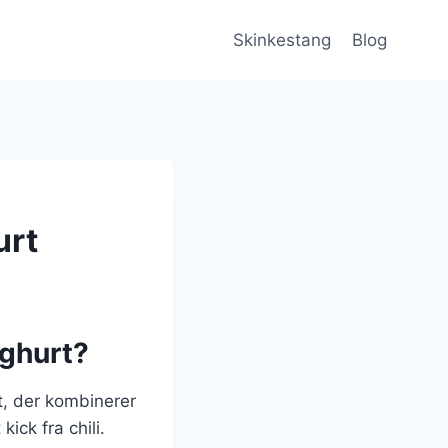
Skinkestang
Blog
urt
oghurt?
t, der kombinerer
ick fra chili.