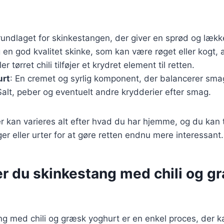
rundlaget for skinkestangen, der giver en sprød og lækk
 en god kvalitet skinke, som kan være røget eller kogt, a
ller tørret chili tilføjer et krydret element til retten.
urt
: En cremet og syrlig komponent, der balancerer sma
Salt, peber og eventuelt andre krydderier efter smag.
r kan varieres alt efter hvad du har hjemme, og du kan ti
er eller urter for at gøre retten endnu mere interessant.
er du skinkestang med chili og g
ng med chili og græsk yoghurt er en enkel proces, der k