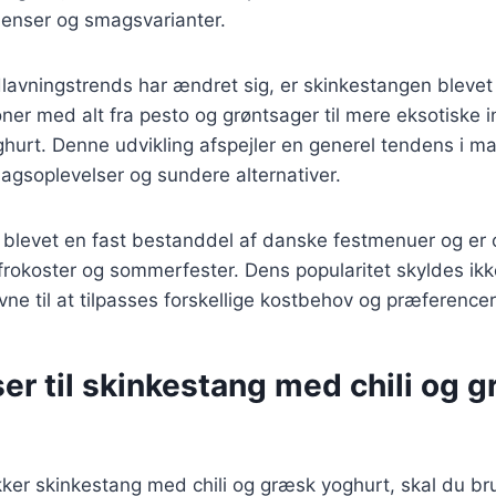
dienser og smagsvarianter.
lavningstrends har ændret sig, er skinkestangen blevet 
ioner med alt fra pesto og grøntsager til mere eksotiske
ghurt. Denne udvikling afspejler en generel tendens i m
agsoplevelser og sundere alternativer.
blevet en fast bestanddel af danske festmenuer og er of
efrokoster og sommerfester. Dens popularitet skyldes ik
e til at tilpasses forskellige kostbehov og præferencer
er til skinkestang med chili og 
kker skinkestang med chili og græsk yoghurt, skal du b