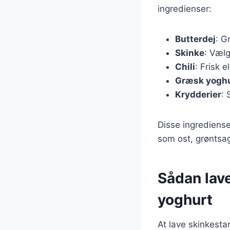
ingredienser:
Butterdej
: G
Skinke
: Vælg
Chili
: Frisk e
Græsk yogh
Krydderier
: 
Disse ingrediense
som ost, grøntsag
Sådan lav
yoghurt
At lave skinkesta