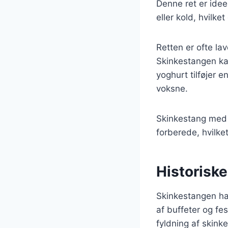
Denne ret er ideel
eller kold, hvilk
Retten er ofte la
Skinkestangen kan
yoghurt tilføjer 
voksne.
Skinkestang med 
forberede, hvilket
Historisk
Skinkestangen har
af buffeter og fe
fyldning af skinke