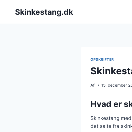
Fortsæt
Skinkestang.dk
til
indhold
OPSKRIFTER
Skinkest
Af
15. december 2
Hvad er s
Skinkestang med 
det salte fra ski