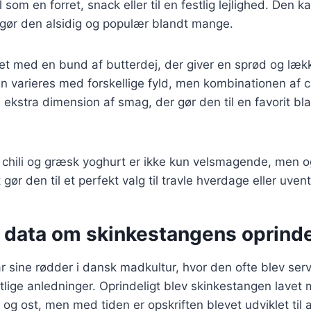
 som en forret, snack eller til en festlig lejlighed. Den 
et gør den alsidig og populær blandt mange.
vet med en bund af butterdej, der giver en sprød og lækk
 varieres med forskellige fyld, men kombinationen af c
en ekstra dimension af smag, der gør den til en favorit b
chili og græsk yoghurt er ikke kun velsmagende, men og
 gør den til et perfekt valg til travle hverdage eller uve
e data om skinkestangens oprind
 sine rødder i dansk madkultur, hvor den ofte blev ser
stlige anledninger. Oprindeligt blev skinkestangen lavet
 og ost, men med tiden er opskriften blevet udviklet til 