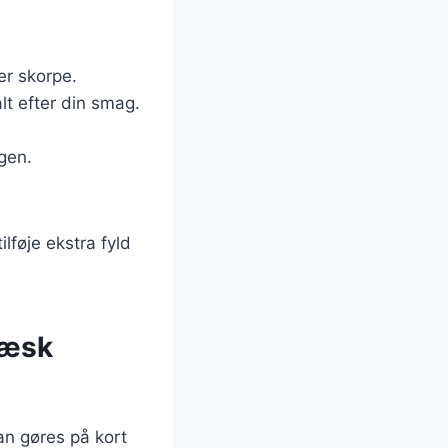
er skorpe.
lt efter din smag.
gen.
lføje ekstra fyld
ræsk
an gøres på kort