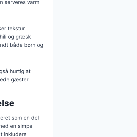
kan serveres varm
er tekstur.
hili og græsk
landt både børn og
så hurtig at
ntede gæster.
else
veret som en del
 med en simpel
at inkludere