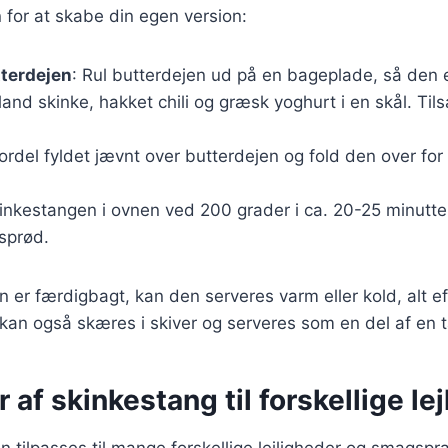
in for at skabe din egen version:
tterdejen
: Rul butterdejen ud på en bageplade, så den er 
Bland skinke, hakket chili og græsk yoghurt i en skål. Til
Fordel fyldet jævnt over butterdejen og fold den over for 
inkestangen i ovnen ved 200 grader i ca. 20-25 minutter,
sprød.
 er færdigbagt, kan den serveres varm eller kold, alt e
kan også skæres i skiver og serveres som en del af en 
r af skinkestang til forskellige le
 tilpasses til mange forskellige lejligheder og smagspr