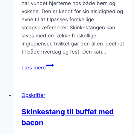
har vundet hjerterne hos både børn og
voksne. Den er kendt for sin alsidighed og
evne til at tilpasses forskellige
smagspræferencer. Skinkestangen kan
laves med en række forskellige
ingredienser, hvilket gør den til en ideel ret
til både hverdag og fest. Den kan…
Skinkestang
Læs mere
med
kartoffelmos
til
Opskrifter
børnevenlig
mad
Skinkestang til buffet med
bacon