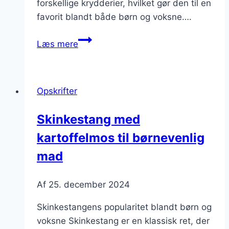
forskellige krydderier, hvilket gør den til en
favorit blandt både børn og voksne….
Skinkestang
Læs mere
med
pizza
til
Opskrifter
børn
Skinkestang med
kartoffelmos til børnevenlig
mad
Af
25. december 2024
Skinkestangens popularitet blandt børn og
voksne Skinkestang er en klassisk ret, der