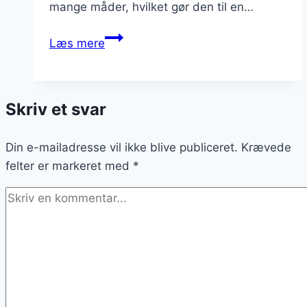
mange måder, hvilket gør den til en…
Sådan
Læs mere
laver
du
den
Skriv et svar
perfekte
skinkestang
Din e-mailadresse vil ikke blive publiceret.
Krævede
felter er markeret med
*