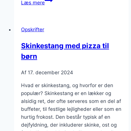
Læs mere
med
bacon
og
Opskrifter
peberfrugt
Skinkestang med pizza til
børn
Af
17. december 2024
Hvad er skinkestang, og hvorfor er den
populær? Skinkestang er en lækker og
alsidig ret, der ofte serveres som en del af
buffeter, til festlige lejligheder eller som en
hurtig frokost. Den består typisk af en
dejfyldning, der inkluderer skinke, ost og