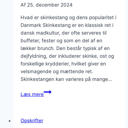
Af
25. december 2024
Hvad er skinkestang og dens popularitet i
Danmark Skinkestang er en klassisk ret i
dansk madkultur, der ofte serveres til
buffeter, fester og som en del af en
lækker brunch. Den består typisk af en
dejfyldning, der inkluderer skinke, ost og
forskellige krydderier, hvilket giver en
velsmagende og mættende ret.
Skinkestangen kan varieres på mange…
Skinkestang
Læs mere
til
buffet
med
Opskrifter
bacon