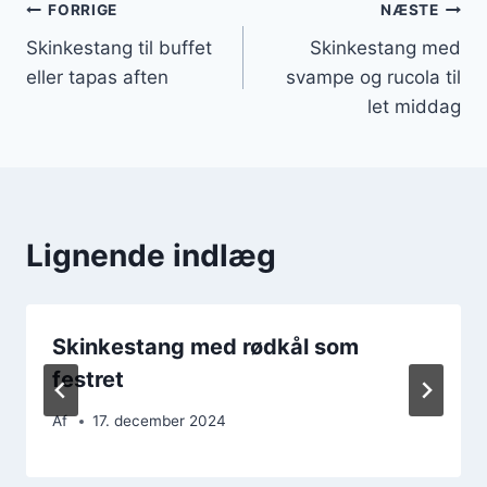
Indlægsnavigation
FORRIGE
NÆSTE
Skinkestang til buffet
Skinkestang med
eller tapas aften
svampe og rucola til
let middag
Lignende indlæg
Skinkestang med rødkål som
festret
Af
17. december 2024