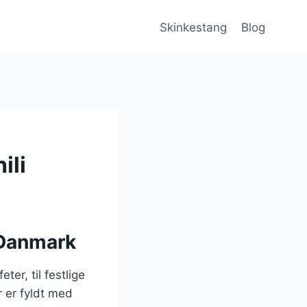
Skinkestang
Blog
ili
 Danmark
er, til festlige
r er fyldt med