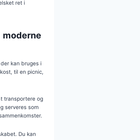
lsket ret i
i moderne
 der kan bruges i
t, til en picnic,
t transportere og
og serveres som
le sammenkomster.
skabet. Du kan