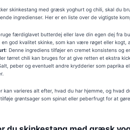
kker skinkestang med græsk yoghurt og chili, skal du b
ende ingredienser. Her er en liste over de vigtigste ko
ruge færdiglavet butterdej eller lave din egen dej fra b
 en god kvalitet skinke, som kan være røget eller kogt, a
urt
: Denne ingrediens tilføjer en cremet konsistens og en
ller tørret chili kan bruges for at give retten et ekstra kick
Salt, peber og eventuelt andre krydderier som paprika el
r.
r kan varieres alt efter, hvad du har hjemme, og hvad d
ilføje grøntsager som spinat eller peberfrugt for at gør
er du skinkestang med græsk yog