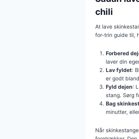
chili
At lave skinkesta
for-trin guide ti
Forbered de
laver din ege
Lav fyldet
: B
er godt bland
Fyld dejen
: 
stang. Sørg f
Bag skinkes
minutter, elle
Når skinkestangen
foretrækker. Den 