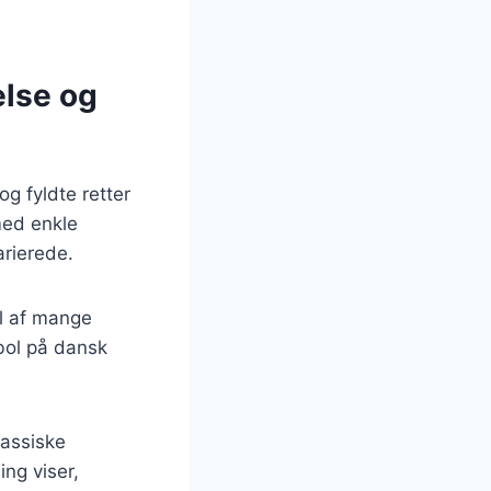
else og
g fyldte retter
med enkle
arierede.
el af mange
mbol på dansk
lassiske
ng viser,