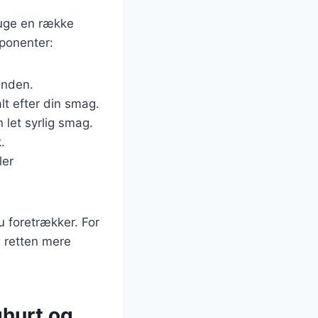
ruge en række
mponenter:
unden.
lt efter din smag.
 let syrlig smag.
.
ler
u foretrækker. For
e retten mere
hurt og