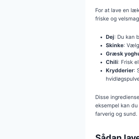
For at lave en læ
friske og velsmag
Dej
: Du kan b
Skinke
: Vælg
Græsk yogh
Chili
: Frisk e
Krydderier
: 
hvidløgspulve
Disse ingrediense
eksempel kan du t
farverig og sund.
Sådan lav