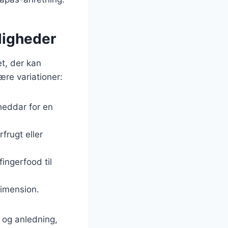
jligheder
et, der kan
ære variationer:
cheddar for en
frugt eller
ingerfood til
dimension.
g og anledning,