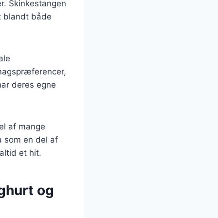
der. Skinkestangen
it blandt både
ale
magspræferencer,
 har deres egne
del af mange
a som en del af
tid et hit.
ghurt og