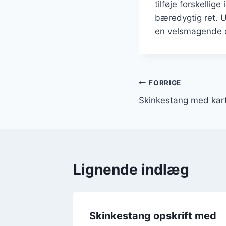
tilføje forskelli
bæredygtig ret. U
en velsmagende og
Indlægsnavi
FORRIGE
Skinkestang med kart
Lignende indlæg
Skinkestang opskrift med