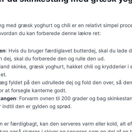
ng med græsk yoghurt og chili er en relativt simpel proce
l, hvordan du kan forberede denne lækre ret:
jen
: Hvis du bruger færdiglavet butterdej, skal du lade 
n dej, skal du forberede den og rulle den ud.
land skinke, græsk yoghurt, hakket chili og krydderier i e
et.
Læg fyldet på den udrullede dej og fold den over, så de
or at forsegle kanterne godt.
tangen
: Forvarm ovnen til 200 grader og bag skinkesta
r indtil den er gylden og sprød.
 er færdigbagt, kan den serveres varm eller kold, alt e
kan også skæres i skiver og serveres som en del af en 