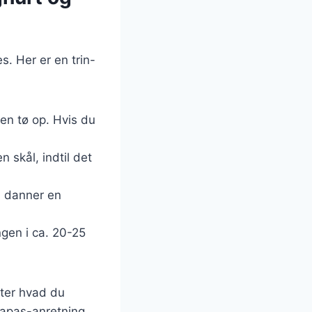
s. Her er en trin-
den tø op. Hvis du
n skål, indtil det
n danner en
ngen i ca. 20-25
fter hvad du
tapas-anretning.