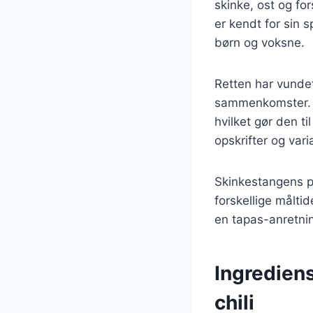
skinke, ost og fo
er kendt for sin s
børn og voksne.
Retten har vundet
sammenkomster. D
hvilket gør den t
opskrifter og vari
Skinkestangens po
forskellige målti
en tapas-anretnin
Ingredien
chili