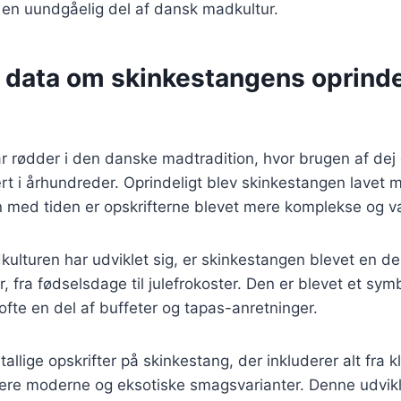
il en uundgåelig del af dansk madkultur.
e data om skinkestangens oprind
 rødder i den danske madtradition, hvor brugen af dej o
t i århundreder. Oprindeligt blev skinkestangen lavet 
n med tiden er opskrifterne blevet mere komplekse og v
kulturen har udviklet sig, er skinkestangen blevet en d
er, fra fødselsdage til julefrokoster. Den er blevet et sy
ofte en del af buffeter og tapas-anretninger.
tallige opskrifter på skinkestang, der inkluderer alt fra k
mere moderne og eksotiske smagsvarianter. Denne udvikli