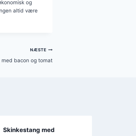
n økonomisk og
angen altid være
NÆSTE
g med bacon og tomat
Skinkestang med