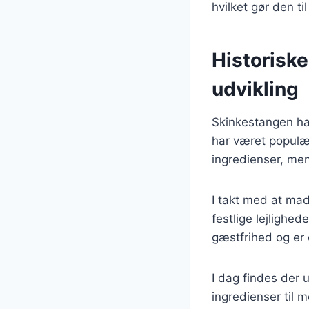
hvilket gør den t
Historisk
udvikling
Skinkestangen har
har været populær
ingredienser, me
I takt med at mad
festlige lejlighed
gæstfrihed og er 
I dag findes der u
ingredienser til 