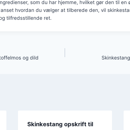
ge ingredienser, som du har hjemme, hvilket gør den til e
anset hvordan du vælger at tilberede den, vil skinkest
 tilfredsstillende ret.
gation
offelmos og dild
Skinkestan
Skinkestang opskrift til