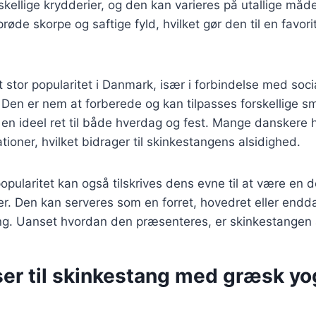
rskellige krydderier, og den kan varieres på utallige må
prøde skorpe og saftige fyld, hvilket gør den til en favor
 stor popularitet i Danmark, især i forbindelse med soci
en er nem at forberede og kan tilpasses forskellige s
il en ideel ret til både hverdag og fest. Mange danskere
ationer, hvilket bidrager til skinkestangens alsidighed.
pularitet kan også tilskrives dens evne til at være en 
der. Den kan serveres som en forret, hovedret eller endd
g. Uanset hvordan den præsenteres, er skinkestangen al
ser til skinkestang med græsk yo