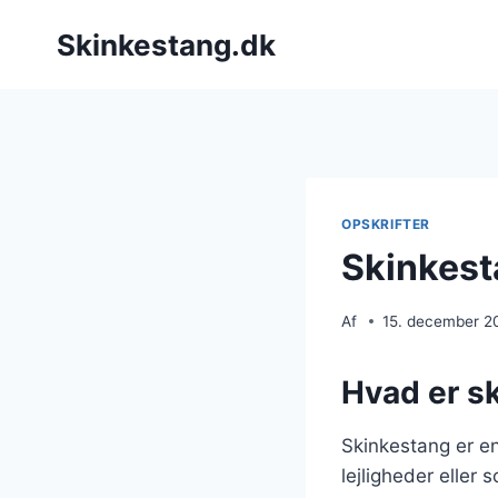
Fortsæt
Skinkestang.dk
til
indhold
OPSKRIFTER
Skinkest
Af
15. december 2
Hvad er s
Skinkestang er en 
lejligheder eller 