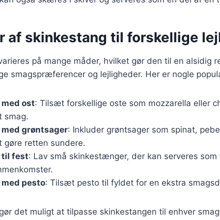
r af skinkestang til forskellige le
arieres på mange måder, hvilket gør den til en alsidig r
lige smagspræferencer og lejligheder. Her er nogle popul
 med ost
: Tilsæt forskellige oste som mozzarella eller 
t smag.
 med grøntsager
: Inkluder grøntsager som spinat, peber
t gøre retten sundere.
til fest
: Lav små skinkestænger, der kan serveres som f
ammenkomster.
 med pesto
: Tilsæt pesto til fyldet for en ekstra smags
 gør det muligt at tilpasse skinkestangen til enhver sma