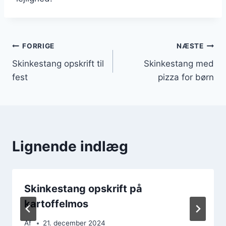
Indlægsnavigation
FORRIGE
NÆSTE
Skinkestang opskrift til
Skinkestang med
fest
pizza for børn
Lignende indlæg
Skinkestang opskrift på
kartoffelmos
Af
21. december 2024