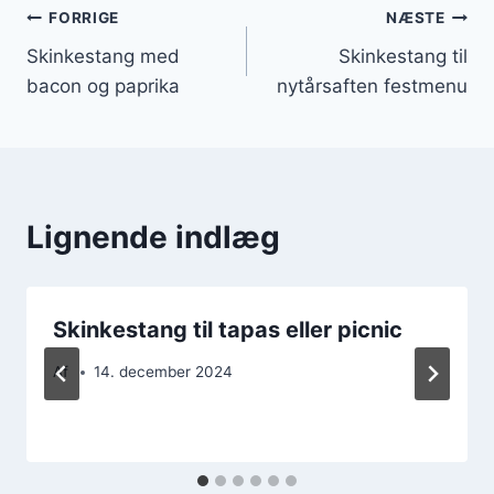
Indlægsnavigation
FORRIGE
NÆSTE
Skinkestang med
Skinkestang til
bacon og paprika
nytårsaften festmenu
Lignende indlæg
Skinkestang til tapas eller picnic
Af
14. december 2024