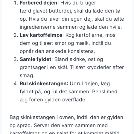
Forbered dejen
: Hvis du bruger
færdiglavet butterdej, skal du lade den tø
op. Hvis du laver din egen dej, skal du ælte
ingredienserne sammen og lade den hvile.
Lav kartoffelmos
: Kog kartoflerne, mos
dem og tilsæt smør og mælk, indtil du
opnår den ønskede konsistens.
Samle fyldet
: Bland skinke, ost og
grøntsager i en skål. Tilsæt krydderier efter
smag.
Rul skinkestangen
: Udrul dejen, læg
fyldet på, og rul det sammen. Pensl med
æg for en gylden overflade.
Bag skinkestangen i ovnen, indtil den er gylden
og sprød. Server den varm sammen med
kartoffelmos og en salat for et komplet måltid.