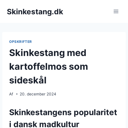
Fortsæt
Skinkestang.dk
til
indhold
OPSKRIFTER
Skinkestang med
kartoffelmos som
sideskål
Af
20. december 2024
Skinkestangens popularitet
i dansk madkultur