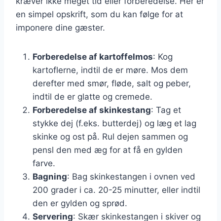
kræver ikke meget tid eller forberedelse. Her er
en simpel opskrift, som du kan følge for at
imponere dine gæster.
Forberedelse af kartoffelmos
: Kog
kartoflerne, indtil de er møre. Mos dem
derefter med smør, fløde, salt og peber,
indtil de er glatte og cremede.
Forberedelse af skinkestang
: Tag et
stykke dej (f.eks. butterdej) og læg et lag
skinke og ost på. Rul dejen sammen og
pensl den med æg for at få en gylden
farve.
Bagning
: Bag skinkestangen i ovnen ved
200 grader i ca. 20-25 minutter, eller indtil
den er gylden og sprød.
Servering
: Skær skinkestangen i skiver og