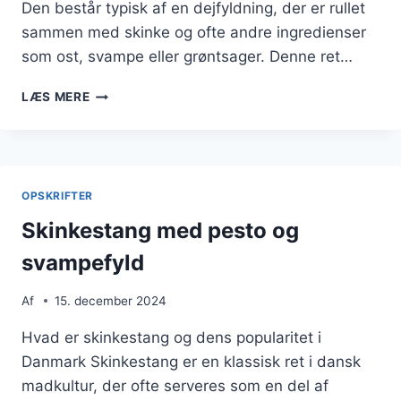
Den består typisk af en dejfyldning, der er rullet
sammen med skinke og ofte andre ingredienser
som ost, svampe eller grøntsager. Denne ret…
SKINKESTANG
LÆS MERE
MED
SVAMPE
DER
FÅR
DINE
OPSKRIFTER
SMAGSLØG
I
Skinkestang med pesto og
GANG
svampefyld
Af
15. december 2024
Hvad er skinkestang og dens popularitet i
Danmark Skinkestang er en klassisk ret i dansk
madkultur, der ofte serveres som en del af