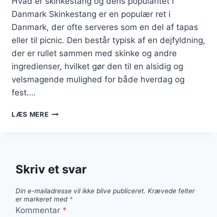
Hvad er skinkestang og dens popularitet i
Danmark Skinkestang er en populær ret i
Danmark, der ofte serveres som en del af tapas
eller til picnic. Den består typisk af en dejfyldning,
der er rullet sammen med skinke og andre
ingredienser, hvilket gør den til en alsidig og
velsmagende mulighed for både hverdag og
fest….
SKINKESTANG
LÆS MERE
TIL
TAPAS
OG
PICNIC
Skriv et svar
Din e-mailadresse vil ikke blive publiceret.
Krævede felter
er markeret med
*
Kommentar
*