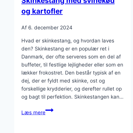
Skinkestang med svinekød
og kartofler
Af
6. december 2024
Hvad er skinkestang, og hvordan laves
den? Skinkestang er en populær ret i
Danmark, der ofte serveres som en del af
buffeter, til festlige lejligheder eller som en
lækker frokostret. Den består typisk af en
dej, der er fyldt med skinke, ost og
forskellige krydderier, og derefter rullet op
og bagt til perfektion. Skinkestangen kan…
Skinkestang
Læs mere
med
svinekød