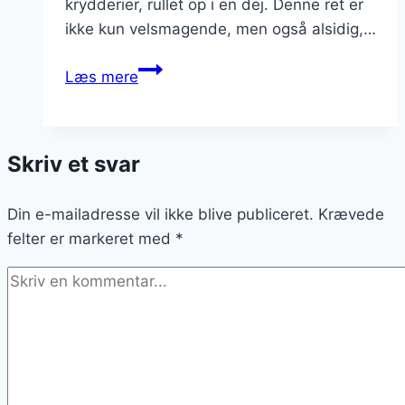
krydderier, rullet op i en dej. Denne ret er
ikke kun velsmagende, men også alsidig,…
Skinkestang
Læs mere
med
bacon
og
Skriv et svar
æg
til
Din e-mailadresse vil ikke blive publiceret.
brunch
Krævede
felter er markeret med
*