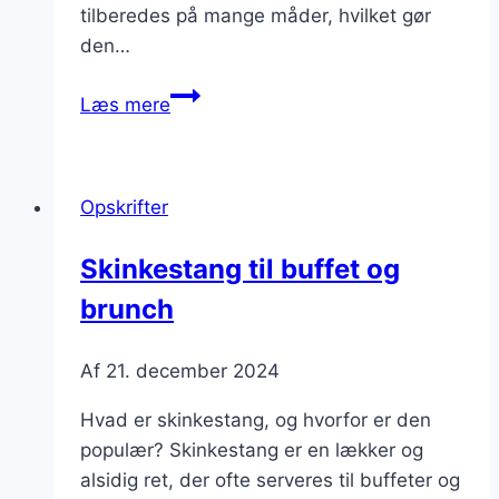
tilberedes på mange måder, hvilket gør
den…
Skinkestang
Læs mere
med
ost
og
Opskrifter
krydderurter
Skinkestang til buffet og
brunch
Af
21. december 2024
Hvad er skinkestang, og hvorfor er den
populær? Skinkestang er en lækker og
alsidig ret, der ofte serveres til buffeter og