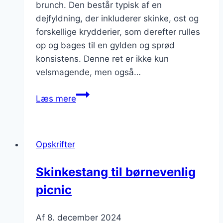
brunch. Den består typisk af en
dejfyldning, der inkluderer skinke, ost og
forskellige krydderier, som derefter rulles
op og bages til en gylden og sprød
konsistens. Denne ret er ikke kun
velsmagende, men også…
Skinkestang
Læs mere
til
buffet
og
Opskrifter
brunch
Skinkestang til børnevenlig
picnic
Af
8. december 2024