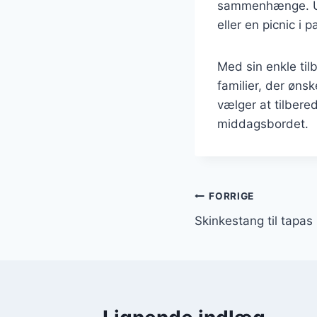
sammenhænge. Uan
eller en picnic i 
Med sin enkle til
familier, der øns
vælger at tilbere
middagsbordet.
Indlægsnavi
FORRIGE
Skinkestang til tapa