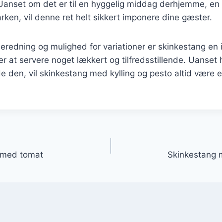
set om det er til en hyggelig middag derhjemme, en f
parken, vil denne ret helt sikkert imponere dine gæster.
beredning og mulighed for variationer er skinkestang en id
ker at servere noget lækkert og tilfredsstillende. Uanset
de den, vil skinkestang med kylling og pesto altid være 
gation
s med tomat
Skinkestang 