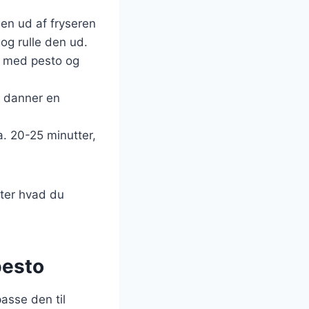
den ud af fryseren
og rulle den ud.
m med pesto og
n danner en
a. 20-25 minutter,
fter hvad du
pesto
asse den til