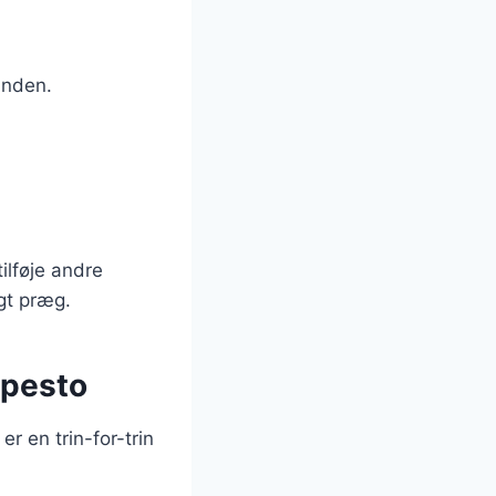
unden.
ilføje andre
igt præg.
 pesto
r en trin-for-trin