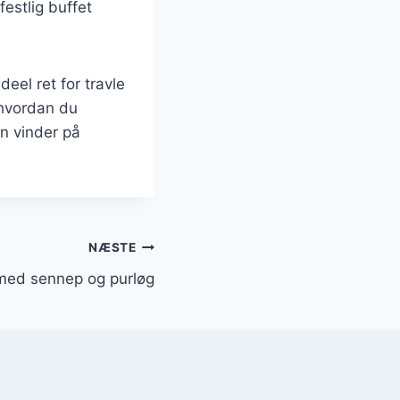
estlig buffet
eel ret for travle
 hvordan du
en vinder på
NÆSTE
med sennep og purløg