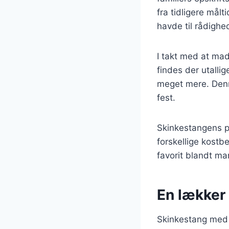
fra tidligere mål
havde til rådighe
I takt med at mad
findes der utallig
meget mere. Denne
fest.
Skinkestangens po
forskellige kostbe
favorit blandt ma
En lækker 
Skinkestang med k