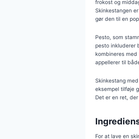
frokost og middag
Skinkestangen er 
gør den til en po
Pesto, som stammer
pesto inkluderer 
kombineres med k
appellerer til bå
Skinkestang med k
eksempel tilføje 
Det er en ret, der
Ingrediens
For at lave en sk