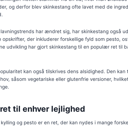
tider, og derfor blev skinkestang ofte lavet med de ingre
d.
lavningstrends har ændret sig, har skinkestang også udv
e opskrifter, der inkluderer forskellige fyld som pesto, o
 udvikling har gjort skinkestang til en populær ret til
pularitet kan også tilskrives dens alsidighed. Den kan ti
hov, såsom vegetariske eller glutenfrie versioner, hvilket
nge.
ret til enhver lejlighed
ylling og pesto er en ret, der kan nydes i mange forske