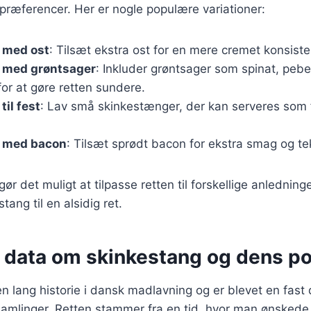
præferencer. Her er nogle populære variationer:
 med ost
: Tilsæt ekstra ost for en mere cremet konsiste
 med grøntsager
: Inkluder grøntsager som spinat, peber
or at gøre retten sundere.
til fest
: Lav små skinkestænger, der kan serveres som f
 med bacon
: Tilsæt sprødt bacon for ekstra smag og te
gør det muligt at tilpasse retten til forskellige anlednin
tang til en alsidig ret.
e data om skinkestang og dens po
n lang historie i dansk madlavning og er blevet en fast
tsamlinger. Retten stammer fra en tid, hvor man ønskede 