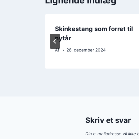
Lignende indlæg
bacon
Skinkestang som forret til
nytår
Af
26. december 2024
Skriv et svar
Din e-mailadresse vil ikke b