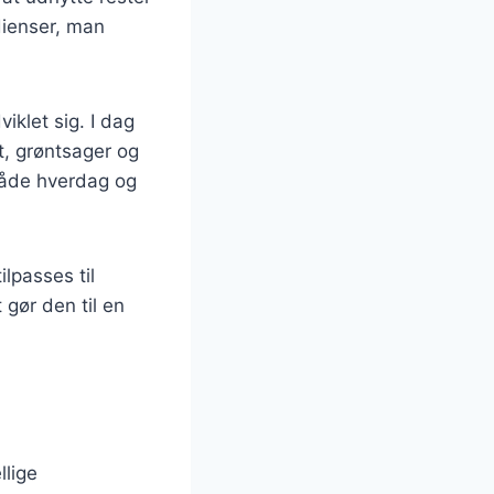
dienser, man
iklet sig. I dag
st, grøntsager og
 både hverdag og
lpasses til
 gør den til en
llige