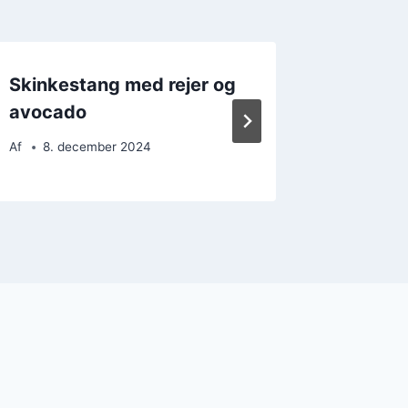
Skinkestang med rejer og
Skinkes
avocado
med ba
Af
8. december 2024
Af
13. 