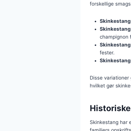
forskellige smags
Skinkestang
Skinkestang
champignon f
Skinkestang 
fester.
Skinkestang
Disse variationer 
hvilket gør skinkes
Historisk
Skinkestang har e
familiers opskrif