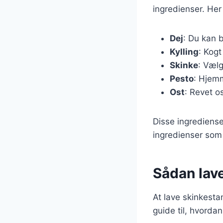
ingredienser. Her
Dej
: Du kan b
Kylling
: Kogt
Skinke
: Vælg
Pesto
: Hjemm
Ost
: Revet o
Disse ingrediense
ingredienser som 
Sådan lav
At lave skinkestan
guide til, hvorda