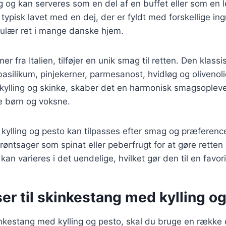
 og kan serveres som en del af en buffet eller som en l
typisk lavet med en dej, der er fyldt med forskellige ing
pulær ret i mange danske hjem.
 fra Italien, tilføjer en unik smag til retten. Den klassi
basilikum, pinjekerner, parmesanost, hvidløg og olivenol
ylling og skinke, skaber det en harmonisk smagsopleve
de børn og voksne.
ylling og pesto kan tilpasses efter smag og præference
grøntsager som spinat eller peberfrugt for at gøre rette
 kan varieres i det uendelige, hvilket gør den til en favo
er til skinkestang med kylling o
inkestang med kylling og pesto, skal du bruge en række 