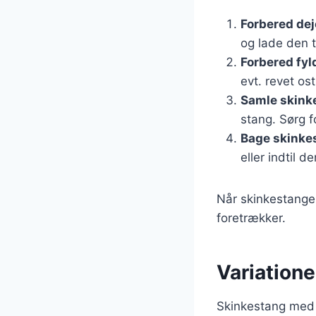
Forbered de
og lade den t
Forbered fyl
evt. revet ost
Samle skink
stang. Sørg f
Bage skinke
eller indtil d
Når skinkestangen
foretrækker.
Variatione
Skinkestang med k