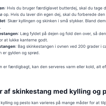
jen
: Hvis du bruger færdiglavet butterdej, skal du tage 
ø op. Hvis du laver din egen dej, skal du forberede den 
det
: Skær kyllingen og skinken i små stykker. Bland de
.
estangen
: Læg fyldet på dejen og fold den over, så de
or at lukke kanterne godt.
stangen
: Bag skinkestangen i ovnen ved 200 grader i c
en er gylden og sprød.
 er færdigbagt, kan den serveres varm eller kold, alt e
r af skinkestang med kylling og 
ylling og pesto kan varieres på mange måder for at tilp