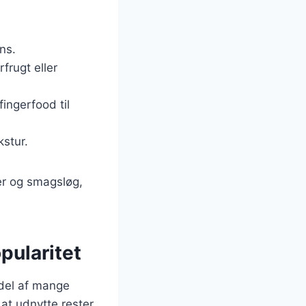
ns.
frugt eller
ingerfood til
kstur.
ger og smagsløg,
pularitet
 del af mange
at udnytte rester