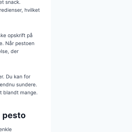
et snack.
redienser, hvilket
ske opskrift på
ie. Når pestoen
lse, der
r. Du kan for
n endnu sundere.
rit blandt mange.
g pesto
enkle