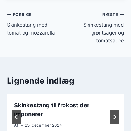
Indlægsnavigation
FORRIGE
NÆSTE
Skinkestang med
Skinkestang med
tomat og mozzarella
grøntsager og
tomatsauce
Lignende indlæg
Skinkestang til frokost der
imponerer
Af
25. december 2024