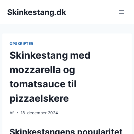
Fortsæt
Skinkestang.dk
til
indhold
OPSKRIFTER
Skinkestang med
mozzarella og
tomatsauce til
pizzaelskere
Af
18. december 2024
Skinkestangens popularitet