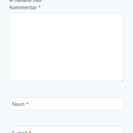
er markeret med
*
Kommentar
*
Navn
*
E-mail
*