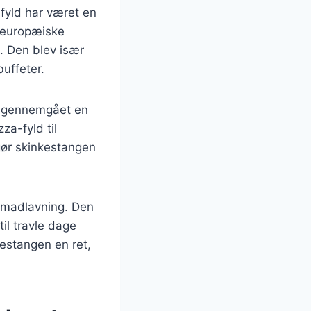
fyld har været en
e europæiske
i. Den blev især
uffeter.
å gennemgået en
za-fyld til
gør skinkestangen
l madlavning. Den
il travle dage
kestangen en ret,