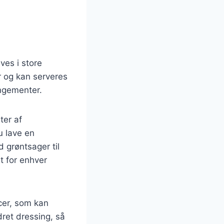
ves i store
r og kan serveres
angementer.
ter af
 lave en
d grøntsager til
t for enhver
cer, som kan
dret dressing, så