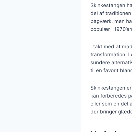
Skinkestangen har
del af traditione
bagværk, men har 
populær i 1970’er
I takt med at ma
transformation. I 
sundere alternat
til en favorit bl
Skinkestangen er 
kan forberedes på
eller som en del 
der bringer glæde