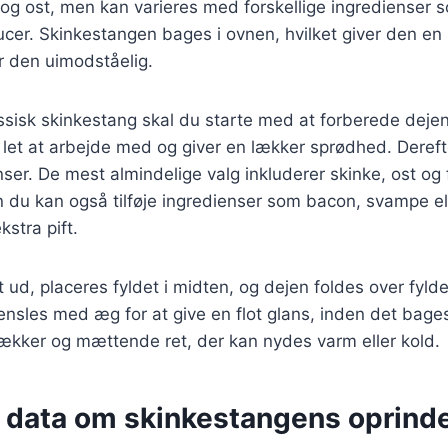
 og ost, men kan varieres med forskellige ingredienser 
cer. Skinkestangen bages i ovnen, hvilket giver den en
r den uimodståelig.
assisk skinkestang skal du starte med at forberede deje
 let at arbejde med og giver en lækker sprødhed. Deref
nser. De mest almindelige valg inkluderer skinke, ost og 
 du kan også tilføje ingredienser som bacon, svampe ell
kstra pift.
t ud, placeres fyldet i midten, og dejen foldes over fyld
ensles med æg for at give en flot glans, inden det bages
lækker og mættende ret, der kan nydes varm eller kold.
e data om skinkestangens oprind