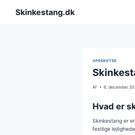
Fortsæt
Skinkestang.dk
til
indhold
OPSKRIFTER
Skinkest
Af
6. december 2
Hvad er s
Skinkestang er en
festlige lejlighed