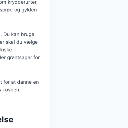
som krydderurter,
 sprød og gylden
n. Du kan bruge
ter skal du vælge
friske
er grøntsager for
et for at danne en
 i ovnen.
else