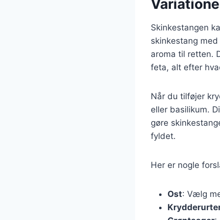
Variatione
Skinkestangen ka
skinkestang med o
aroma til retten.
feta, alt efter hv
Når du tilføjer k
eller basilikum. 
gøre skinkestangen
fyldet.
Her er nogle forsl
Ost
: Vælg me
Krydderurte