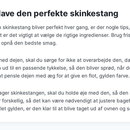
t lave den perfekte skinkestang
in skinkestang bliver perfekt hver gang, er der nogle tips
er det vigtigt at vælge de rigtige ingredienser. Brug fri
at opnå den bedste smag.
ed dejen, skal du sørge for ikke at overarbejde den, d
n ud til en passende tykkelse, så den bliver sprød, når 
t pensle dejen med æg for at give en flot, gylden farve.
ager skinkestangen, skal du holde øje med den, så den i
 forskellig, så det kan være nødvendigt at justere bage
et gylden, er den klar til at blive taget ud af ovnen og s