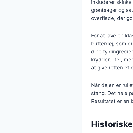
inkluderer skinke
grøntsager og sau
overflade, der gø
For at lave en kl
butterdej, som er
dine fyldingredie
krydderurter, men
at give retten et e
Når dejen er rulle
stang. Det hele p
Resultatet er en 
Historisk