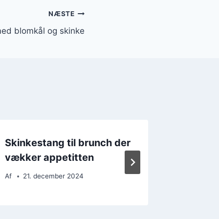
NÆSTE
ed blomkål og skinke
Skinkestang til brunch der
Skinkes
vækker appetitten
brunch
Af
21. december 2024
Af
28. 