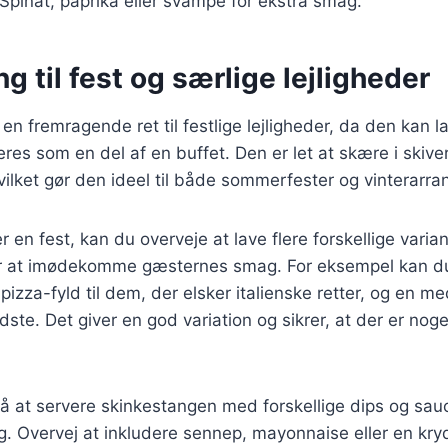
 Spinat, paprika eller svampe for ekstra smag.
g til fest og særlige lejligheder
n fremragende ret til festlige lejligheder, da den kan la
eres som en del af en buffet. Den er let at skære i skive
hvilket gør den ideel til både sommerfester og vinterarr
en fest, kan du overveje at lave flere forskellige varian
r at imødekomme gæsternes smag. For eksempel kan du
izza-fyld til dem, der elsker italienske retter, og en me
te. Det giver en god variation og sikrer, at der er noge
å at servere skinkestangen med forskellige dips og sau
ag. Overvej at inkludere sennep, mayonnaise eller en kry