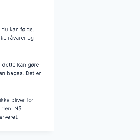
, du kan følge.
ske råvarer og
a dette kan gøre
den bages. Det er
kke bliver for
tiden. Når
erveret.