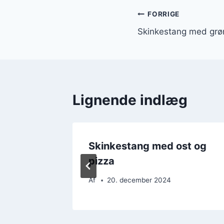
Indlægsnavi
FORRIGE
Skinkestang med grø
Lignende indlæg
st og
Skinkestang med ost og
pizza
Af
20. december 2024