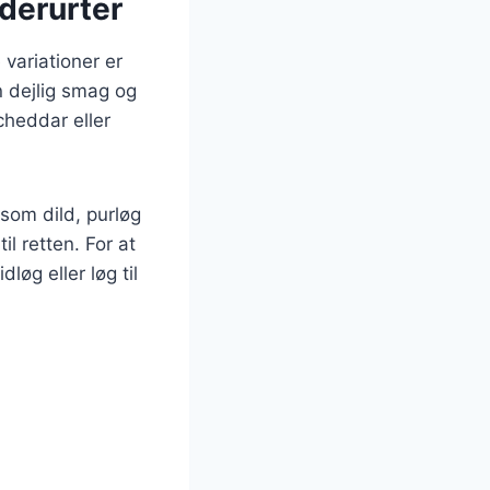
derurter
variationer er
n dejlig smag og
cheddar eller
 som dild, purløg
l retten. For at
løg eller løg til