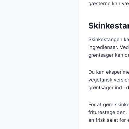
gæsterne kan væl
Skinkesta
Skinkestangen ka
ingredienser. Ve
grøntsager kan du
Du kan eksperimen
vegetarisk versio
grøntsager ind i 
For at gøre skink
friturestege den.
en frisk salat for