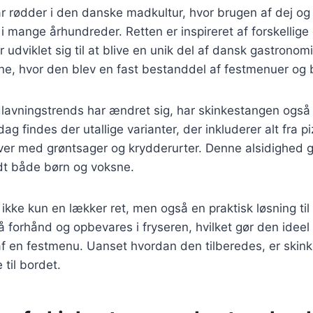
 rødder i den danske madkultur, hvor brugen af dej og 
n i mange århundreder. Retten er inspireret af forskellig
udviklet sig til at blive en unik del af dansk gastronom
ne, hvor den blev en fast bestanddel af festmenuer og b
dlavningstrends har ændret sig, har skinkestangen ogs
dag findes der utallige varianter, der inkluderer alt fra piz
iver med grøntsager og krydderurter. Denne alsidighed 
andt både børn og voksne.
ikke kun en lækker ret, men også en praktisk løsning ti
 forhånd og opbevares i fryseren, hvilket gør den ideel t
af en festmenu. Uanset hvordan den tilberedes, er skin
 til bordet.