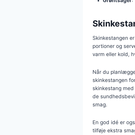
Grøntsager
:
Skinkestan
Skinkestangen er e
portioner og serv
varm eller kold, 
Når du planlægger 
skinkestangen fo
skinkestang med p
de sundhedsbevids
smag.
En god idé er ogs
tilføje ekstra sm