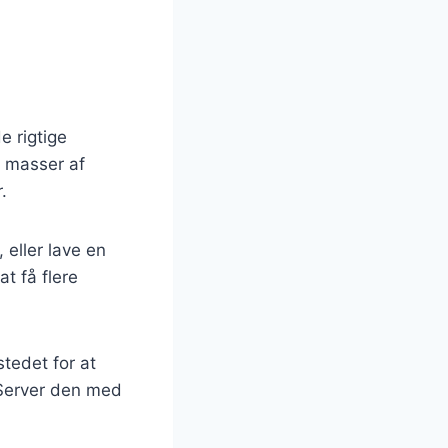
 rigtige
g masser af
.
 eller lave en
t få flere
tedet for at
. Server den med