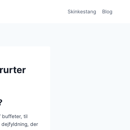
Skinkestang
Blog
rurter
?
uffeter, til
 dejfyldning, der