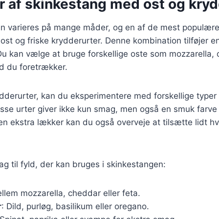
r af skinkestang med ost og kryd
n varieres på mange måder, og en af de mest populære 
st og friske krydderurter. Denne kombination tilføjer e
 Du kan vælge at bruge forskellige oste som mozzarella, 
ad du foretrækker.
rydderurter, kan du eksperimentere med forskellige typer
Disse urter giver ikke kun smag, men også en smuk farve ti
 ekstra lækker kan du også overveje at tilsætte lidt hvid
ag til fyld, der kan bruges i skinkestangen:
llem mozzarella, cheddar eller feta.
r
: Dild, purløg, basilikum eller oregano.