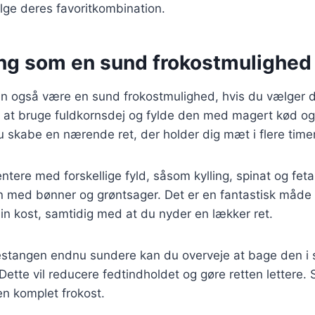
ge deres favoritkombination.
ng som en sund frokostmulighed
n også være en sund frokostmulighed, hvis du vælger de
d at bruge fuldkornsdej og fylde den med magert kød o
 skabe en nærende ret, der holder dig mæt i flere timer
tere med forskellige fyld, såsom kylling, spinat og feta,
n med bønner og grøntsager. Det er en fantastisk måde a
din kost, samtidig med at du nyder en lækker ret.
estangen endnu sundere kan du overveje at bage den i s
 Dette vil reducere fedtindholdet og gøre retten lettere
 en komplet frokost.