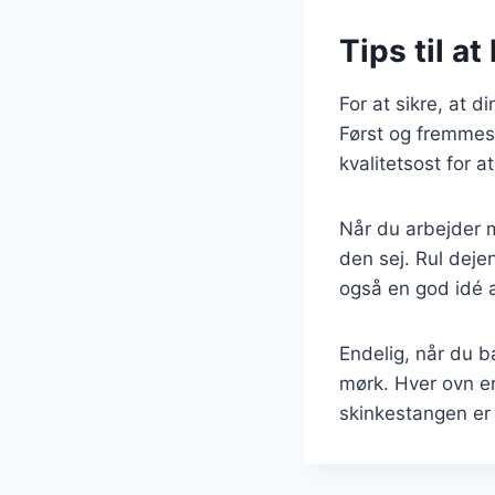
Tips til a
For at sikre, at d
Først og fremmest 
kvalitetsost for 
Når du arbejder m
den sej. Rul deje
også en god idé a
Endelig, når du b
mørk. Hver ovn er
skinkestangen er l