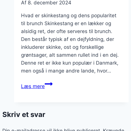
Af
8. december 2024
Hvad er skinkestang og dens popularitet
til brunch Skinkestang er en lækker og
alsidig ret, der ofte serveres til brunch.
Den består typisk af en dejfyldning, der
inkluderer skinke, ost og forskellige
grøntsager, alt sammen rullet ind i en dej.
Denne ret er ikke kun populær i Danmark,
men også i mange andre lande, hvor…
Skinkestang
Læs mere
med
løg
og
Skriv et svar
æg
til
Din e-mailadresse vil ikke blive publiceret.
brunch
Krævede