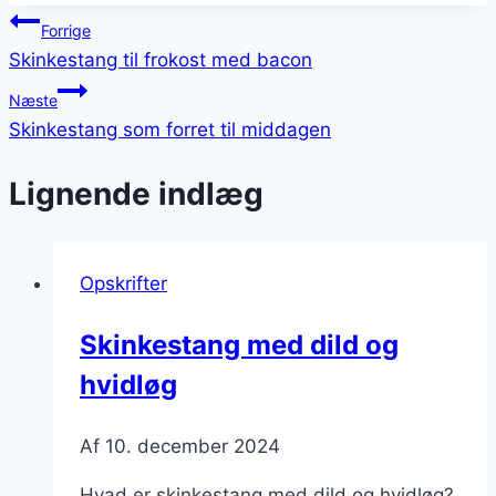
Indlægsnavigation
Forrige
Skinkestang til frokost med bacon
Næste
Skinkestang som forret til middagen
Lignende indlæg
Opskrifter
Skinkestang med dild og
hvidløg
Af
10. december 2024
Hvad er skinkestang med dild og hvidløg?