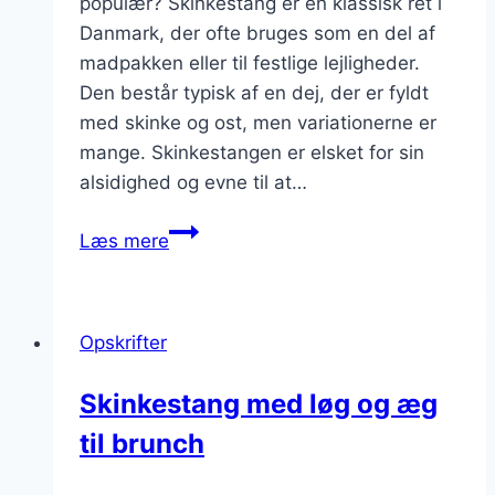
populær? Skinkestang er en klassisk ret i
Danmark, der ofte bruges som en del af
madpakken eller til festlige lejligheder.
Den består typisk af en dej, der er fyldt
med skinke og ost, men variationerne er
mange. Skinkestangen er elsket for sin
alsidighed og evne til at…
Skinkestang
Læs mere
til
madpakke
på
Opskrifter
arbejdet
Skinkestang med løg og æg
til brunch