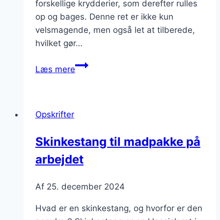
forskellige krydderier, som derefter rulles
op og bages. Denne ret er ikke kun
velsmagende, men også let at tilberede,
hvilket gør…
Skinkestang
Læs mere
til
børnevenlig
fest
Opskrifter
Skinkestang til madpakke på
arbejdet
Af
25. december 2024
Hvad er en skinkestang, og hvorfor er den