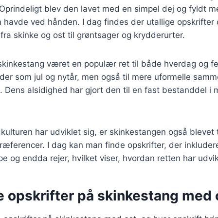
. Oprindeligt blev den lavet med en simpel dej og fyldt 
 havde ved hånden. I dag findes der utallige opskrifter o
 fra skinke og ost til grøntsager og krydderurter.
 skinkestang været en populær ret til både hverdag og fe
tider som jul og nytår, men også til mere uformelle sa
. Dens alsidighed har gjort den til en fast bestanddel 
kulturen har udviklet sig, er skinkestangen også blevet 
erencer. I dag kan man finde opskrifter, der inkludere
 og endda rejer, hvilket viser, hvordan retten har udvikl
e opskrifter på skinkestang med 