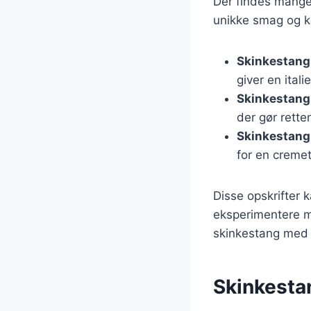
Der findes mange 
unikke smag og ka
Skinkestang
giver en itali
Skinkestang
der gør rett
Skinkestang
for en cremet
Disse opskrifter 
eksperimentere me
skinkestang med 
Skinkestan