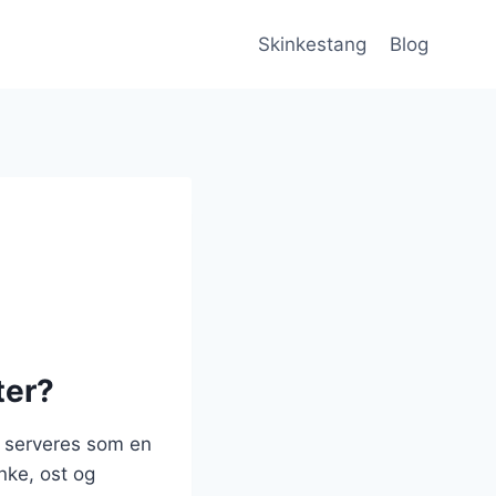
Skinkestang
Blog
ter?
e serveres som en
nke, ost og