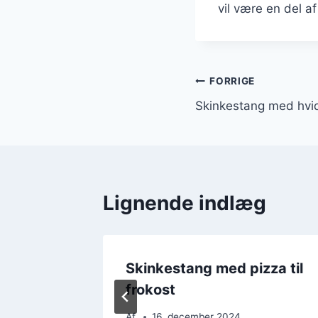
vil være en del a
Indlægsnavi
FORRIGE
Skinkestang med hvid
Lignende indlæg
bacon
Skinkestang med pizza til
frokost
Af
16. december 2024