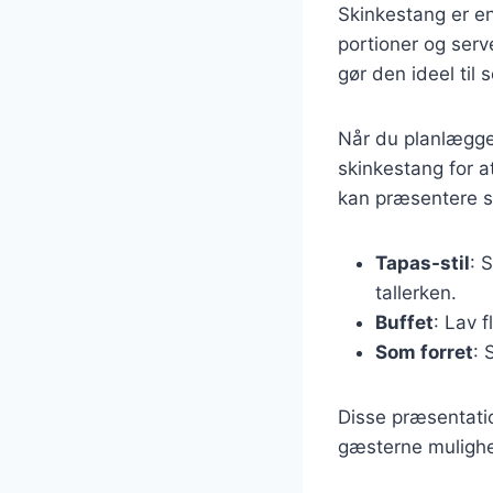
Skinkestang er en 
portioner og serv
gør den ideel til
Når du planlægger
skinkestang for at
kan præsentere sk
Tapas-stil
: 
tallerken.
Buffet
: Lav 
Som forret
: 
Disse præsentati
gæsterne mulighed