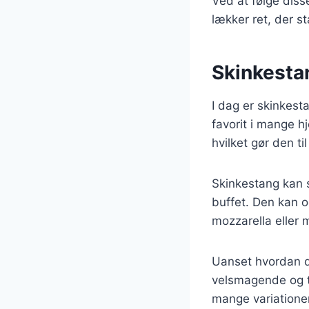
Ved at følge dis
lækker ret, der st
Skinkestan
I dag er skinkest
favorit i mange h
hvilket gør den ti
Skinkestang kan s
buffet. Den kan o
mozzarella eller 
Uanset hvordan du
velsmagende og til
mange variationer