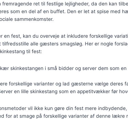
fremragende ret til festlige lejligheder, da den kan tilb
eres som en del af en buffet. Den er let at spise med h
 sociale sammenkomster.
 en fest, kan du overveje at inkludere forskellige variat
 tilfredsstille alle gæsters smagsløg. Her er nogle forsla
inkestang til fest:
Skær skinkestangen i små bidder og server dem som en 
flere forskellige varianter og lad gæsterne vælge deres fa
Server en lille skinkestang som en appetitvækker før hov
onsmetoder vil ikke kun gøre din fest mere indbydende
 for at smage på forskellige varianter af denne lækre r