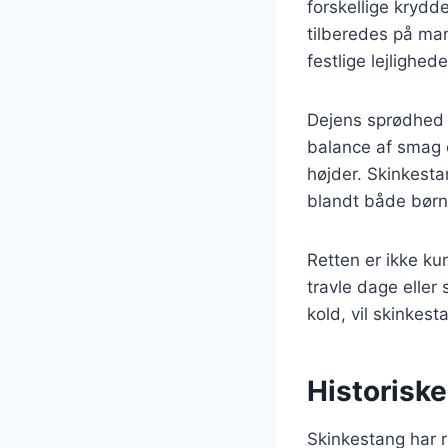
forskellige krydd
tilberedes på man
festlige lejlighede
Dejens sprødhed 
balance af smag og
højder. Skinkestan
blandt både børn
Retten er ikke ku
travle dage eller
kold, vil skinkes
Historiske
Skinkestang har r