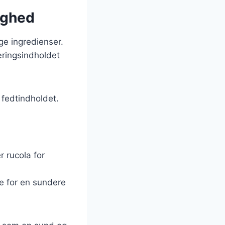
ighed
ge ingredienser.
æringsindholdet
 fedtindholdet.
r rucola for
nke for en sundere