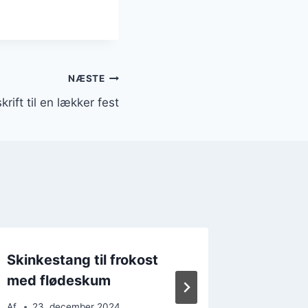
NÆSTE
rift til en lækker fest
Skinkestang til frokost
Skinke
med flødeskum
butterd
Af
23. december 2024
Af
22. 