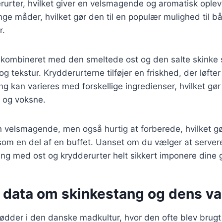
erurter, hvilket giver en velsmagende og aromatisk oplev
ge måder, hvilket gør den til en populær mulighed til 
r.
kombineret med den smeltede ost og den salte skinke 
 tekstur. Krydderurterne tilføjer en friskhed, der løfter 
g kan varieres med forskellige ingredienser, hvilket gør 
 og voksne.
n velsmagende, men også hurtig at forberede, hvilket gør
 som en del af en buffet. Uanset om du vælger at server
tang med ost og krydderurter helt sikkert imponere dine 
 data om skinkestang og dens va
ødder i den danske madkultur, hvor den ofte blev brugt