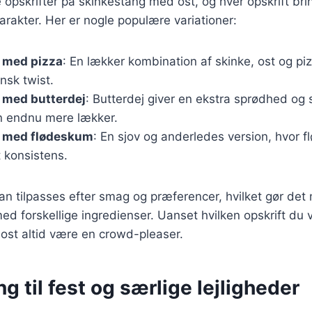
opskrifter på skinkestang med ost, og hver opskrift bri
rakter. Her er nogle populære variationer:
 med pizza
: En lækker kombination af skinke, ost og pi
ensk twist.
 med butterdej
: Butterdej giver en ekstra sprødhed og
en endnu mere lækker.
 med flødeskum
: En sjov og anderledes version, hvor f
 konsistens.
kan tilpasses efter smag og præferencer, hvilket gør det 
d forskellige ingredienser. Uanset hvilken opskrift du v
ost altid være en crowd-pleaser.
g til fest og særlige lejligheder