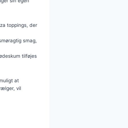
nger sin egen
zza toppings, der
 smøragtig smag,
lødeskum tilføjes
muligt at
ælger, vil