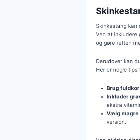
Skinkesta
Skinkestang kan 
Ved at inkludere
og gøre retten me
Derudover kan du 
Her er nogle tips 
Brug fuldko
Inkluder grø
ekstra vitami
Vælg magre 
version.