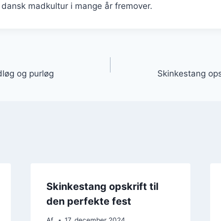
f dansk madkultur i mange år fremover.
gation
løg og purløg
Skinkestang opsk
Skinkestang opskrift til
den perfekte fest
Af
17. december 2024