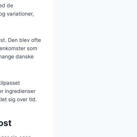
med de
g variationer,
st. Den blev ofte
mmenkomster som
i mange danske
tilpasset
r ingredienser
et sig over tid.
ost