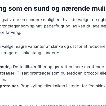
ng som en sund og nærende mul
også være en sundere mulighed, hvis du vælger de rigti
 grøntsager som spinat, peberfrugt og løg kan du øge n
re farverig.
vælge magre varianter af skinke og ost for at reducere
til at gøre skinkestang sundere:
rnsdej
: Dette tilføjer fiber og gør retten mere mættende.
ntsager
: Tilsæt grøntsager som gulerødder, broccoli elle
ner.
proteiner
: Brug kylling eller kalkun i stedet for fed ski