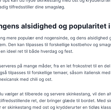
se tips kan du nyde skinkestang med ost og krydderurte
adig tilfredsstiller dine smagsløg.
gens alsidighed og popularitet i
ang mere populær end nogensinde, og dens alsidighed gø
jem. Den kan tilpasses til forskellige kostbehov og sma
l en ideel ret til både hverdag og fest.
erveres på mange måder, fra en let frokostret til en del 
gså tilpasses til forskellige temaer, såsom italiensk me
mexicansk med chili og ost.
 vælger at tilberede og servere skinkestang, vil den al
fredsstillende ret, der bringer glæde til bordet. Med sin
 er skinkestang med ost og krydderurter en tidløs klassi