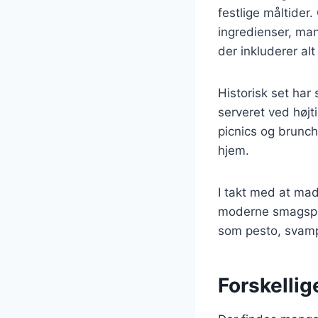
festlige måltider
ingredienser, man
der inkluderer alt
Historisk set har
serveret ved høj
picnics og brunch
hjem.
I takt med at mad
moderne smagspræf
som pesto, svampe
Forskellig