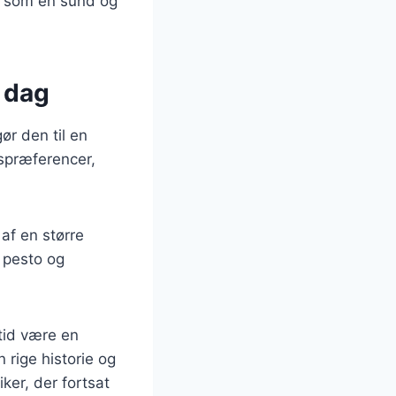
r som en sund og
 dag
r den til en
gspræferencer,
af en større
d pesto og
tid være en
 rige historie og
ker, der fortsat