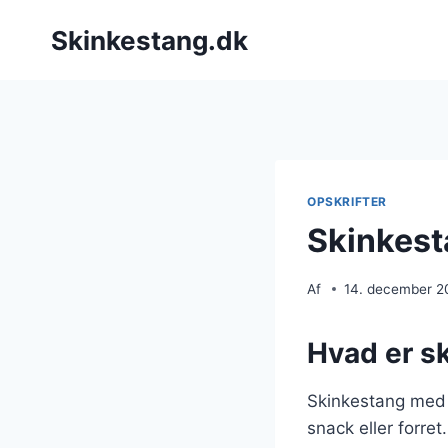
Fortsæt
Skinkestang.dk
til
indhold
OPSKRIFTER
Skinkest
Af
14. december 2
Hvad er s
Skinkestang med o
snack eller forre