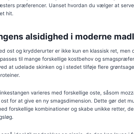
æsters præferencer. Uanset hvordan du vælger at server
et hit.
ngens alsidighed i moderne mad
d ost og krydderurter er ikke kun en klassisk ret, men
tilpasses til mange forskellige kostbehov og smagspræfe
ed at udelade skinken og i stedet tilføje flere grøntsager
roteiner.
nkestangen varieres med forskellige oste, såsom mozzar
ost for at give en ny smagsdimension. Dette gør det mul
d forskellige kombinationer og skabe unikke retter, der 
gsløg.