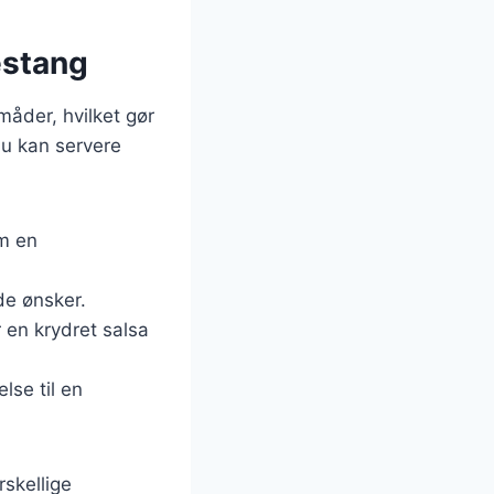
estang
åder, hvilket gør
 du kan servere
om en
de ønsker.
 en krydret salsa
lse til en
rskellige