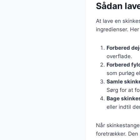
Sådan lav
At lave en skinke
ingredienser. Her
Forbered de
overflade.
Forbered fyl
som purløg ell
Samle skink
Sørg for at f
Bage skinke
eller indtil d
Når skinkestangen
foretrækker. Den 