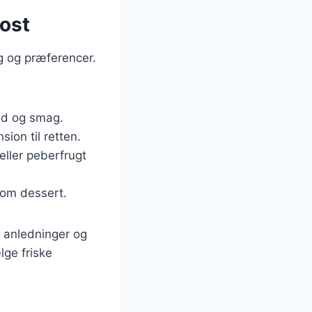
 ost
g og præferencer.
hed og smag.
sion til retten.
eller peberfrugt
som dessert.
e anledninger og
lge friske