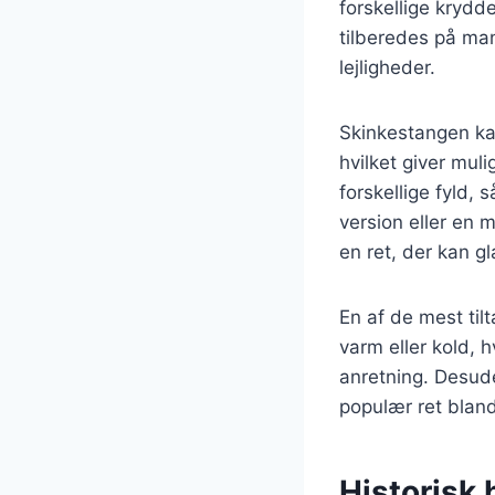
forskellige krydd
tilberedes på man
lejligheder.
Skinkestangen kan
hvilket giver mul
forskellige fyld,
version eller en 
en ret, der kan 
En af de mest til
varm eller kold, h
anretning. Desude
populær ret blan
Historisk