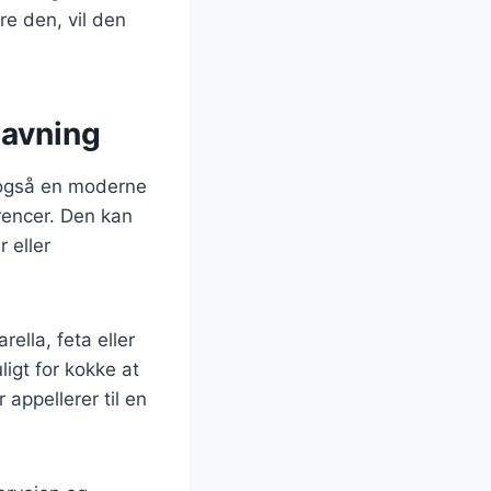
e den, vil den
lavning
 også en moderne
rencer. Den kan
 eller
ella, feta eller
igt for kokke at
appellerer til en