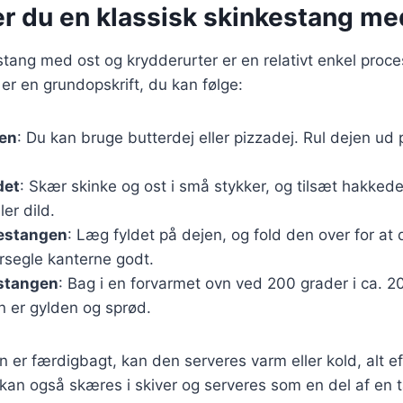
er du en klassisk skinkestang me
stang med ost og krydderurter er en relativt enkel proce
 er en grundopskrift, du kan følge:
jen
: Du kan bruge butterdej eller pizzadej. Rul dejen ud
det
: Skær skinke og ost i små stykker, og tilsæt hakked
er dild.
estangen
: Læg fyldet på dejen, og fold den over for at
orsegle kanterne godt.
stangen
: Bag i en forvarmet ovn ved 200 grader i ca. 2
en er gylden og sprød.
 er færdigbagt, kan den serveres varm eller kold, alt e
kan også skæres i skiver og serveres som en del af en 