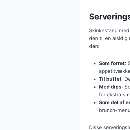
Serverings
Skinkestang med o
den til en alsidig
den:
Som forret
: 
appetitvække
Til buffet
: D
Med dips
: S
for ekstra sm
Som del af e
brunch-menu
Disse serveringsm