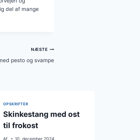
orvejen og
ig del af mange
NÆSTE
 med pesto og svampe
OPSKRIFTER
Skinkestang med ost
til frokost
Af
10. december 2024