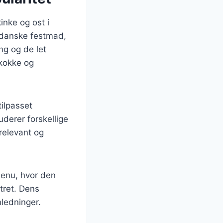
inke og ost i
n danske festmad,
ing og de let
ekokke og
tilpasset
uderer forskellige
 relevant og
menu, hvor den
tret. Dens
nledninger.