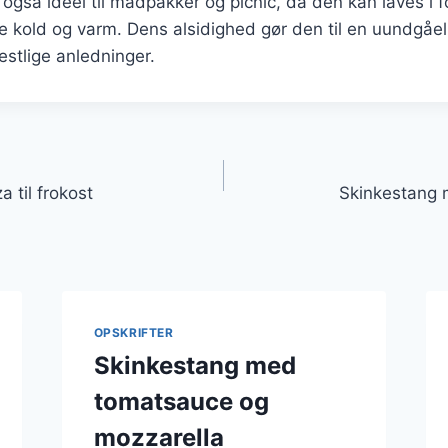
også ideel til madpakker og picnic, da den kan laves i f
 kold og varm. Dens alsidighed gør den til en uundgåel
stlige anledninger.
gation
 til frokost
Skinkestang
OPSKRIFTER
Skinkestang med
tomatsauce og
mozzarella