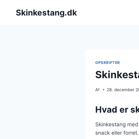
Fortsæt
Skinkestang.dk
til
indhold
OPSKRIFTER
Skinkest
Af
28. december 
Hvad er s
Skinkestang med o
snack eller forre