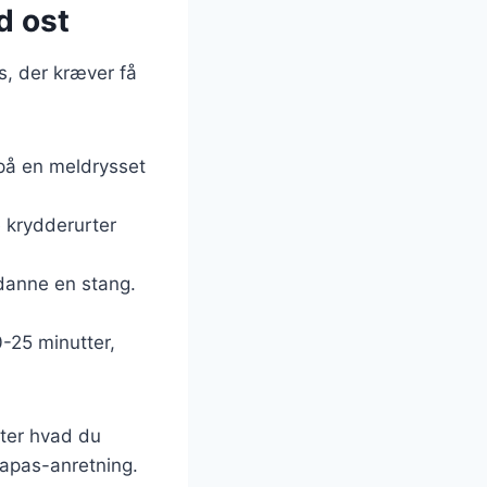
d ost
s, der kræver få
 på en meldrysset
e krydderurter
 danne en stang.
0-25 minutter,
fter hvad du
tapas-anretning.