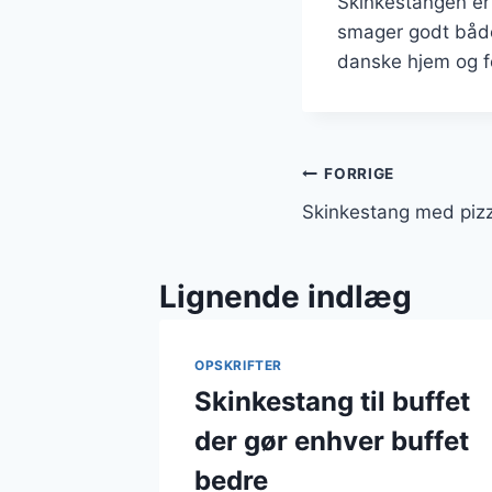
Skinkestangen er 
smager godt både
danske hjem og fe
Indlægsnavi
FORRIGE
Skinkestang med pizza
Lignende indlæg
OPSKRIFTER
Skinkestang til buffet
der gør enhver buffet
bedre