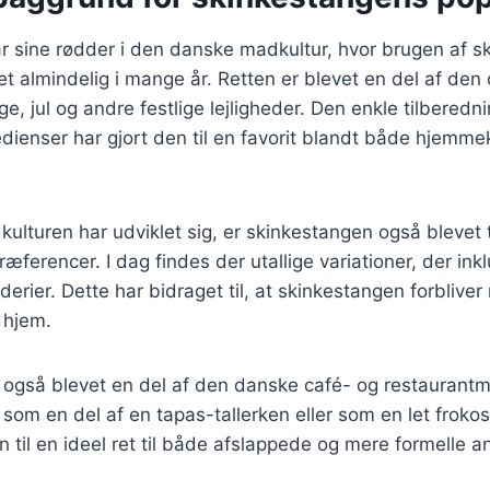
 sine rødder i den danske madkultur, hvor brugen af sk
t almindelig i mange år. Retten er blevet en del af de
ge, jul og andre festlige lejligheder. Den enkle tilberedn
edienser har gjort den til en favorit blandt både hjemm
kulturen har udviklet sig, er skinkestangen også blevet 
erencer. I dag findes der utallige variationer, der inkl
derier. Dette har bidraget til, at skinkestangen forbliver
 hjem.
 også blevet en del af den danske café- og restaurant
som en del af en tapas-tallerken eller som en let frokos
n til en ideel ret til både afslappede og mere formelle a