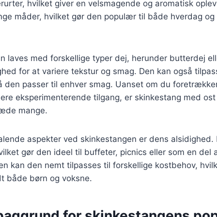
erurter, hvilket giver en velsmagende og aromatisk oplev
ge måder, hvilket gør den populær til både hverdag og 
 laves med forskellige typer dej, herunder butterdej ell
ighed for at variere tekstur og smag. Den kan også tilp
 så den passer til enhver smag. Uanset om du foretrækker
mere eksperimenterende tilgang, er skinkestang med ost
glæde mange.
talende aspekter ved skinkestangen er dens alsidighed.
vilket gør den ideel til buffeter, picnics eller som en del
n kan den nemt tilpasses til forskellige kostbehov, hvilk
dt både børn og voksne.
 baggrund for skinkestangens pop