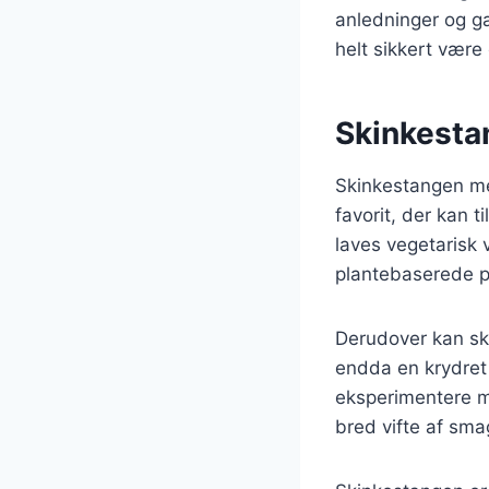
anledninger og g
helt sikkert være 
Skinkesta
Skinkestangen me
favorit, der kan 
laves vegetarisk v
plantebaserede p
Derudover kan ski
endda en krydret 
eksperimentere me
bred vifte af sma