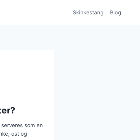
Skinkestang
Blog
ter?
e serveres som en
nke, ost og