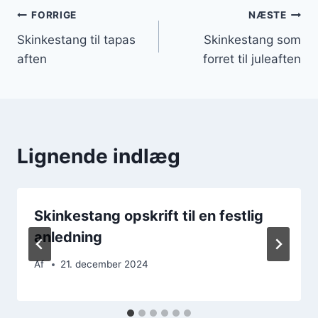
Indlægsnavigation
FORRIGE
NÆSTE
Skinkestang til tapas
Skinkestang som
aften
forret til juleaften
Lignende indlæg
Skinkestang opskrift til en festlig
anledning
Af
21. december 2024