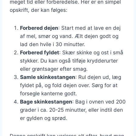
meget tid eller forberedelse. Her er en simpel
opskrift, der kan følges:
Forbered dejen
: Start med at lave en dej
af mel, smør og vand. Ælt dejen godt og
lad den hvile i 30 minutter.
Forbered fyldet
: Skær skinke og ost i små
stykker. Du kan også tilføje krydderurter
eller grøntsager efter smag.
Samle skinkestangen
: Rul dejen ud, læg
fyldet på, og fold dejen over. Sørg for at
forsegle kanterne godt.
Bage skinkestangen
: Bag i ovnen ved 200
grader i ca. 20-25 minutter, eller indtil den
er gylden og sprød.
Denne opskrift kan varieres alt efter, hvad man