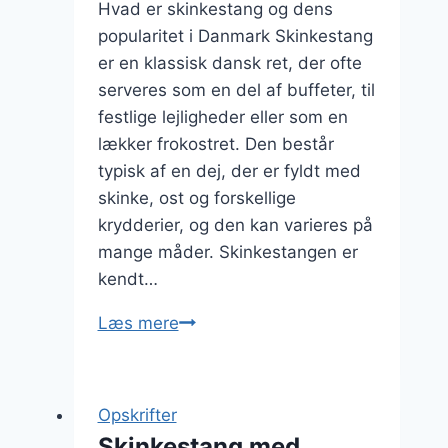
Hvad er skinkestang og dens
popularitet i Danmark Skinkestang
er en klassisk dansk ret, der ofte
serveres som en del af buffeter, til
festlige lejligheder eller som en
lækker frokostret. Den består
typisk af en dej, der er fyldt med
skinke, ost og forskellige
krydderier, og den kan varieres på
mange måder. Skinkestangen er
kendt…
Skinkestang
Læs mere
med
mayo
og
Opskrifter
dijon
Skinkestang med