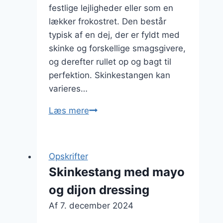
festlige lejligheder eller som en
lækker frokostret. Den består
typisk af en dej, der er fyldt med
skinke og forskellige smagsgivere,
og derefter rullet op og bagt til
perfektion. Skinkestangen kan
varieres…
Skinkestang
Læs mere
med
tomatsalsa
og
Opskrifter
skinke
Skinkestang med mayo
og dijon dressing
Af
7. december 2024