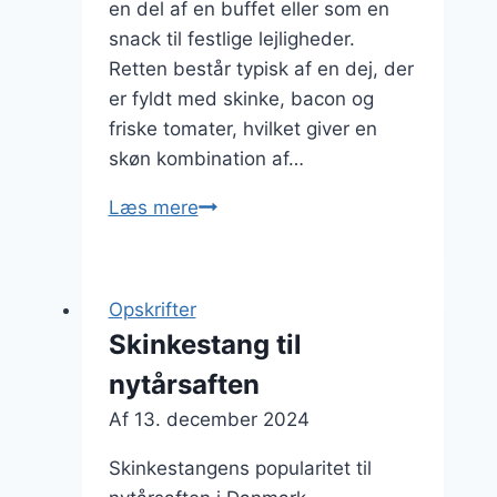
en del af en buffet eller som en
snack til festlige lejligheder.
Retten består typisk af en dej, der
er fyldt med skinke, bacon og
friske tomater, hvilket giver en
skøn kombination af…
Skinkestang
Læs mere
med
bacon
og
Opskrifter
tomat
Skinkestang til
nytårsaften
Af
13. december 2024
Skinkestangens popularitet til