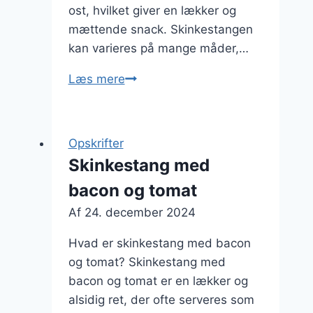
ost, hvilket giver en lækker og
mættende snack. Skinkestangen
kan varieres på mange måder,…
Skinkestang
Læs mere
til
frokost
med
Opskrifter
flødeskum
Skinkestang med
bacon og tomat
Af
24. december 2024
Hvad er skinkestang med bacon
og tomat? Skinkestang med
bacon og tomat er en lækker og
alsidig ret, der ofte serveres som