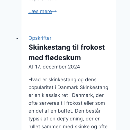
Skinkestang
Læs mere
med
champignon
og
Opskrifter
tomatsauce
Skinkestang til frokost
med flødeskum
Af
17. december 2024
Hvad er skinkestang og dens
popularitet i Danmark Skinkestang
er en klassisk ret i Danmark, der
ofte serveres til frokost eller som
en del af en buffet. Den består
typisk af en dejfyldning, der er
rullet sammen med skinke og ofte