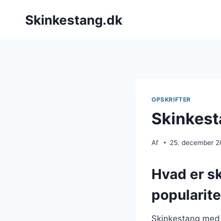
Fortsæt
Skinkestang.dk
til
indhold
OPSKRIFTER
Skinkest
Af
25. december 
Hvad er s
popularite
Skinkestang med 