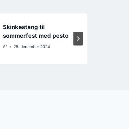
Skinkestang til
Skinke
sommerfest med pesto
og kry
Af
28. december 2024
Af
28. 