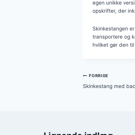
egen unikke versi
opskrifter, der i
Skinkestangen er 
transportere og k
hvilket gør den ti
Indlægsnavi
FORRIGE
Skinkestang med bac