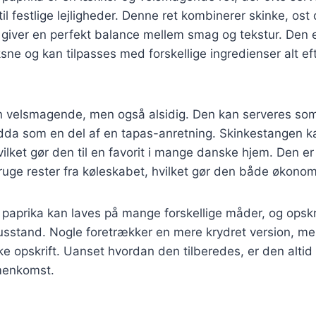
 til festlige lejligheder. Denne ret kombinerer skinke, ost
t giver en perfekt balance mellem smag og tekstur. Den 
ne og kan tilpasses med forskellige ingredienser alt e
un velsmagende, men også alsidig. Den kan serveres som
ndda som en del af en tapas-anretning. Skinkestangen k
 hvilket gør den til en favorit i mange danske hjem. Den e
ruge rester fra køleskabet, hvilket gør den både økonom
aprika kan laves på mange forskellige måder, og opskri
husstand. Nogle foretrækker en mere krydret version, m
ske opskrift. Uanset hvordan den tilberedes, er den altid
menkomst.