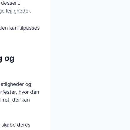
 dessert.
ge lejligheder.
den kan tilpasses
g og
stligheder og
rfester, hvor den
l ret, der kan
t skabe deres