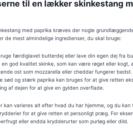
serne til en lækker skinkestang 
kinkestang med paprika kræves der nogle grundlæggende
ver de mest almindelige ingredienser, du skal bruge:
ruge færdiglavet butterdej eller lave din egen dej fra b
 en god kvalitet skinke, som kan være røget eller kogt, a
tende ost som mozzarella eller cheddar fungerer bedst.
e sød og stærk paprika kan bruges for at give retten ek
ling af dejen for at give en gylden overflade.
r kan varieres alt efter hvad du har hjemme, og du kan t
krydderier for at give retten et personligt præg. For eks
berfrugt eller endda krydderurter som purløg eller dild.