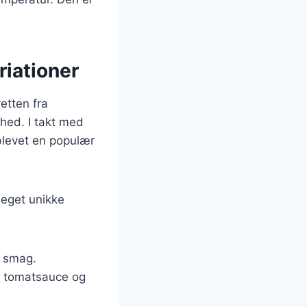
riationer
etten fra
ghed. I takt med
 blevet en populær
 eget unikke
ra smag.
om tomatsauce og