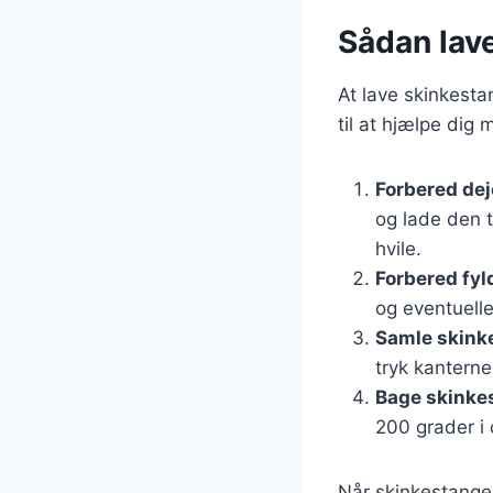
Sådan lave
At lave skinkestan
til at hjælpe dig
Forbered de
og lade den t
hvile.
Forbered fyl
og eventuelle
Samle skink
tryk kanterne
Bage skinke
200 grader i 
Når skinkestange