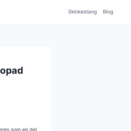
Skinkestang
Blog
 opad
eres som en del