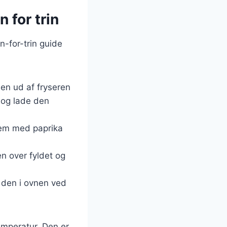
 for trin
n-for-trin guide
den ud af fryseren
 og lade den
dem med paprika
en over fyldet og
 den i ovnen ved
emperatur. Den er