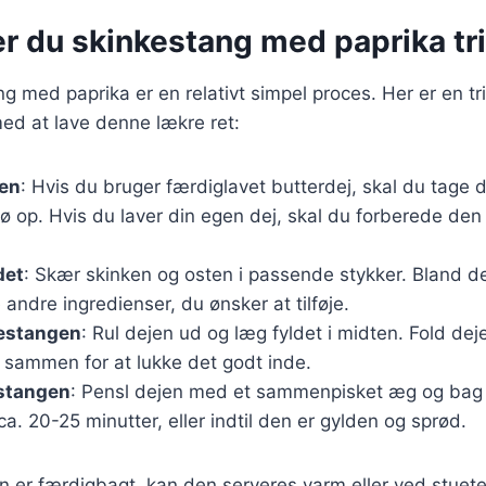
r du skinkestang med paprika trin
g med paprika er en relativt simpel proces. Her er en tri
 med at lave denne lækre ret:
jen
: Hvis du bruger færdiglavet butterdej, skal du tage 
ø op. Hvis du laver din egen dej, skal du forberede den
det
: Skær skinken og osten i passende stykker. Bland 
 andre ingredienser, du ønsker at tilføje.
estangen
: Rul dejen ud og læg fyldet i midten. Fold dej
 sammen for at lukke det godt inde.
stangen
: Pensl dejen med et sammenpisket æg og bag
ca. 20-25 minutter, eller indtil den er gylden og sprød.
n er færdigbagt, kan den serveres varm eller ved stuet