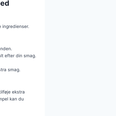
med
 ingredienser.
unden.
lt efter din smag.
stra smag.
ilføje ekstra
empel kan du