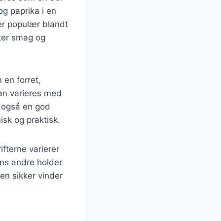
 og paprika i en
er populær blandt
fter smag og
 en forret,
an varieres med
r også en god
isk og praktisk.
fterne varierer
ens andre holder
 en sikker vinder