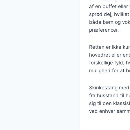
af en buffet eller
sprød dej, hvilke
både børn og voks
præferencer.
Retten er ikke k
hovedret eller e
forskellige fyld,
mulighed for at b
Skinkestang med p
fra husstand til 
sig til den klassi
ved enhver sam