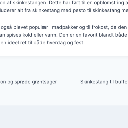
on af skinkestangen. Dette har ført til en opblomstring a
nkluderer alt fra skinkestang med pesto til skinkestang m
også blevet populær i madpakker og til frokost, da den
an spises kold eller varm. Den er en favorit blandt båd
l en ideel ret til både hverdag og fest.
gation
on og sprøde grøntsager
Skinkestang til buffet 