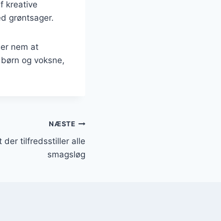
f kreative
ed grøntsager.
 er nem at
e børn og voksne,
NÆSTE
der tilfredsstiller alle
smagsløg