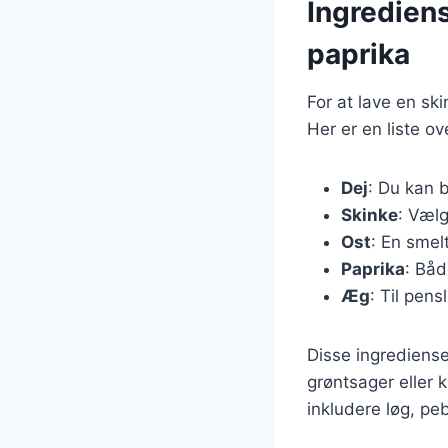
Ingredien
paprika
For at lave en s
Her er en liste o
Dej
: Du kan b
Skinke
: Vælg
Ost
: En smel
Paprika
: Båd
Æg
: Til pens
Disse ingrediense
grøntsager eller 
inkludere løg, pe