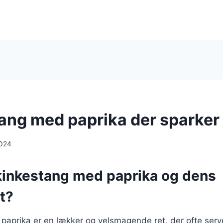
ang med paprika der sparker
2024
kinkestang med paprika og dens
t?
paprika er en lækker og velsmagende ret, der ofte serv