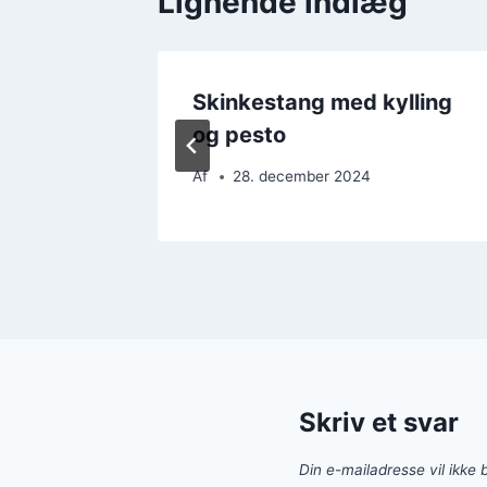
Lignende indlæg
ffet med
Skinkestang med kylling
og pesto
Af
28. december 2024
Skriv et svar
Din e-mailadresse vil ikke b