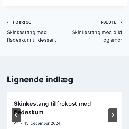
Indlægsnavigation
FORRIGE
NÆSTE
Skinkestang med
Skinkestang med dild
flødeskum til dessert
og smør
Lignende indlæg
Skinkestang til frokost med
flødeskum
Af
15. december 2024