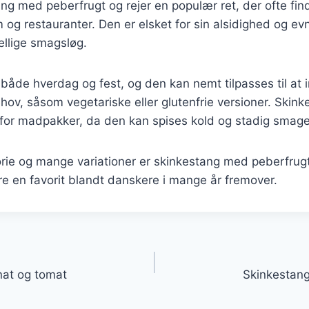
ang med peberfrugt og rejer en populær ret, der ofte fi
og restauranter. Den er elsket for sin alsidighed og evne
kellige smagsløg.
il både hverdag og fest, og den kan nemt tilpasses til 
ehov, såsom vegetariske eller glutenfrie versioner. Skin
for madpakker, da den kan spises kold og stadig smager
orie og mange variationer er skinkestang med peberfrugt 
ære en favorit blandt danskere i mange år fremover.
gation
nat og tomat
Skinkestang