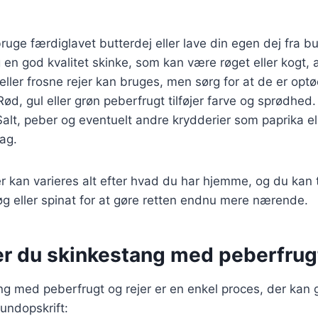
ruge færdiglavet butterdej eller lave din egen dej fra b
 en god kvalitet skinke, som kan være røget eller kogt, a
 eller frosne rejer kan bruges, men sørg for at de er optø
 Rød, gul eller grøn peberfrugt tilføjer farve og sprødhed.
Salt, peber og eventuelt andre krydderier som paprika el
ag.
r kan varieres alt efter hvad du har hjemme, og du kan t
g eller spinat for at gøre retten endnu mere nærende.
er du skinkestang med peberfrugt
ng med peberfrugt og rejer er en enkel proces, der kan
rundopskrift: