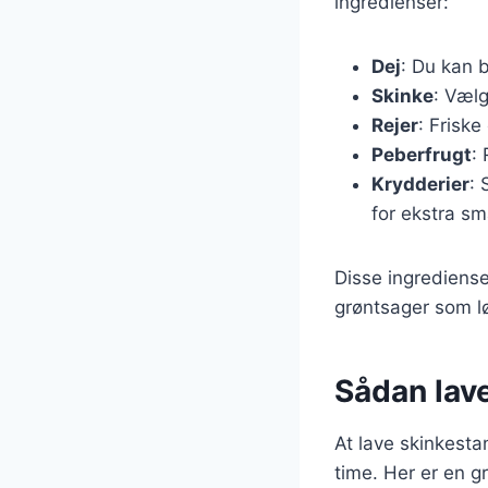
ingredienser:
Dej
: Du kan b
Skinke
: Vælg
Rejer
: Friske
Peberfrugt
:
Krydderier
: 
for ekstra sm
Disse ingrediense
grøntsager som lø
Sådan lav
At lave skinkesta
time. Her er en g