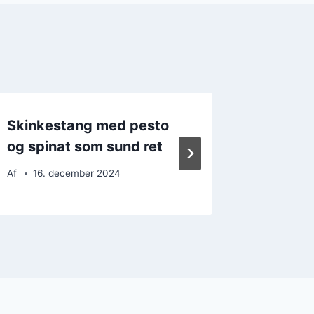
Skinkestang med pesto
Skinkest
og spinat som sund ret
nature
Af
16. december 2024
Af
20. 