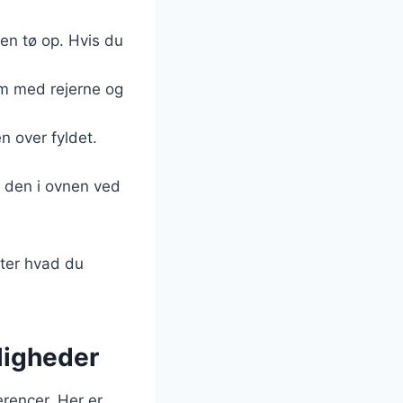
den tø op. Hvis du
em med rejerne og
n over fyldet.
 den i ovnen ved
fter hvad du
jligheder
erencer. Her er