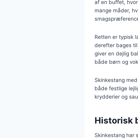
af en buffet, hvo
mange måder, hvilk
smagspræference
Retten er typisk 
derefter bages ti
giver en dejlig b
både børn og vok
Skinkestang med p
både festlige lej
krydderier og sau
Historisk
Skinkestang har s