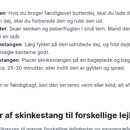
jen
: Hvis du bruger færdiglavet butterdej, skal du lade 
n dej, skal du forberede den og rulle den ud.
det
: Skær skinken og peberfrugten i små tern. Bland d
i en skål.
estangen
: Læg fyldet på den udrullede dej, og fold deje
orsegle kanterne godt.
stangen
: Placer skinkestangen på en bageplade og bag
ca. 25-30 minutter, eller indtil den er gylden og sprød.
 er færdigbagt, kan den serveres varm eller kold, alt e
r af skinkestang til forskellige le
ilpasses til mange forskellige lejligheder og smagspræf