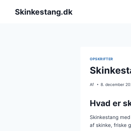
Fortsæt
Skinkestang.dk
til
indhold
OPSKRIFTER
Skinkest
Af
8. december 2
Hvad er s
Skinkestang med p
af skinke, friske