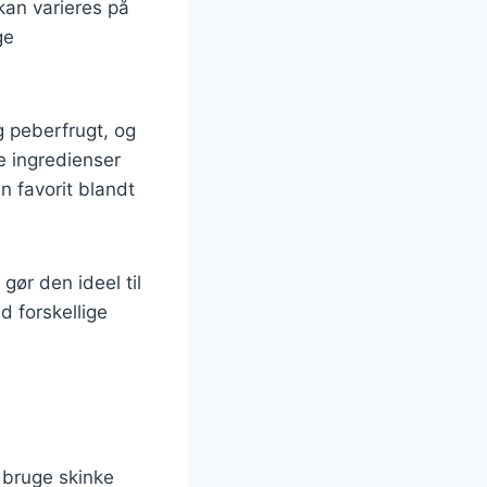
kan varieres på
ge
g peberfrugt, og
e ingredienser
n favorit blandt
gør den ideel til
d forskellige
t bruge skinke