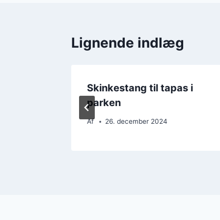
Lignende indlæg
fet der
Skinkestang til tapas i
gæster
parken
Af
26. december 2024