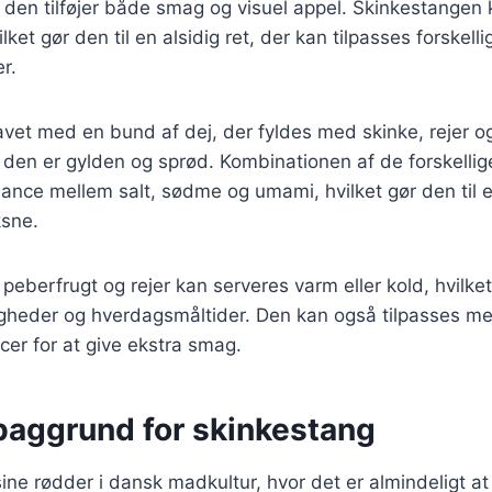
r den tilføjer både smag og visuel appel. Skinkestangen 
et gør den til en alsidig ret, der kan tilpasses forskelli
r.
lavet med en bund af dej, der fyldes med skinke, rejer o
l den er gylden og sprød. Kombinationen af de forskellig
alance mellem salt, sødme og umami, hvilket gør den til e
sne.
eberfrugt og rejer kan serveres varm eller kold, hvilket 
ligheder og hverdagsmåltider. Den kan også tilpasses me
cer for at give ekstra smag.
 baggrund for skinkestang
ine rødder i dansk madkultur, hvor det er almindeligt a