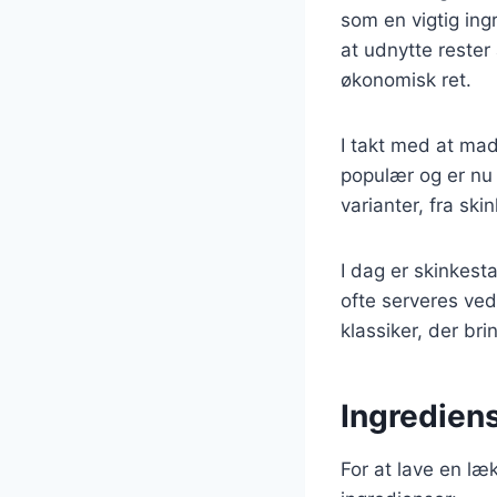
som en vigtig ing
at udnytte rester 
økonomisk ret.
I takt med at mad
populær og er nu 
varianter, fra sk
I dag er skinkes
ofte serveres ved
klassiker, der br
Ingrediens
For at lave en læ