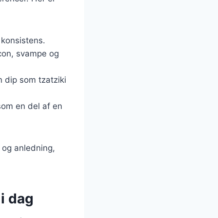
t konsistens.
acon, svampe og
 dip som tzatziki
som en del af en
g og anledning,
i dag