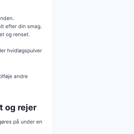
unden.
lt efter din smag.
et og renset.
ler hvidløgspulver
ilføje andre
 og rejer
 gøres på under en