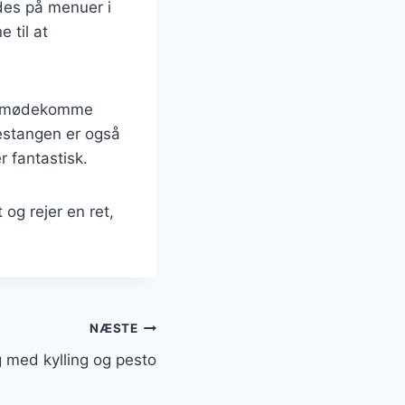
ndes på menuer i
 til at
at imødekomme
kestangen er også
 fantastisk.
og rejer en ret,
NÆSTE
 med kylling og pesto