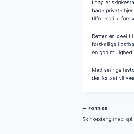
I dag er skinkest
både private hjem 
tilfredsstille fors
Retten er ideel t
forskellige kostb
en god mulighed 
Med sin rige hist
der fortsat vil v
Indlægsnavi
FORRIGE
Skinkestang med spi