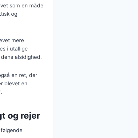
 lavet som en måde
ktisk og
levet mere
s i utallige
r dens alsidighed.
gså en ret, der
er blevet en
.
t og rejer
 følgende