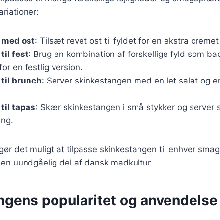
riationer:
 med ost
: Tilsæt revet ost til fyldet for en ekstra creme
til fest
: Brug en kombination af forskellige fyld som b
or en festlig version.
til brunch
: Server skinkestangen med en let salat og en
til tapas
: Skær skinkestangen i små stykker og server 
ing.
 gør det muligt at tilpasse skinkestangen til enhver sma
il en uundgåelig del af dansk madkultur.
ngens popularitet og anvendelse 