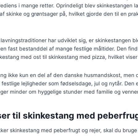
rediens i mange retter. Oprindeligt blev skinkestangen
af skinke og grøntsager på, hvilket gjorde den til en pra
lavningstraditioner har udviklet sig, er skinkestangen b
en fast bestanddel af mange festlige måltider. Den finde
inkestang med ost til skinkestang med pizza, hvilket vise
tang ikke kun en del af den danske husmandskost, men o
 festlige lejligheder som fødselsdage, jul og nytår. Den 
inger minder om hyggelige stunder med familie og venner
er til skinkestang med peberfrug
kker skinkestang med peberfrugt og rejer, skal du bruge