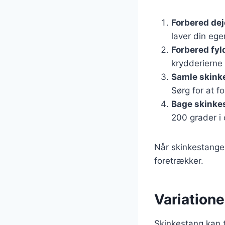
Forbered de
laver din ege
Forbered fyl
krydderierne 
Samle skink
Sørg for at f
Bage skinke
200 grader i 
Når skinkestangen
foretrækker.
Variatione
Skinkestang kan t