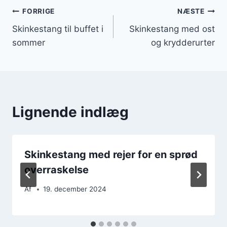
Indlægsnavigation
FORRIGE
NÆSTE
Skinkestang til buffet i
Skinkestang med ost
sommer
og krydderurter
Lignende indlæg
Skinkestang med rejer for en sprød
overraskelse
Af
19. december 2024