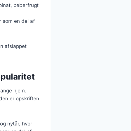
pinat, peberfrugt
er som en del af
 en afslappet
pularitet
mange hjem.
den er opskriften
og nytår, hvor