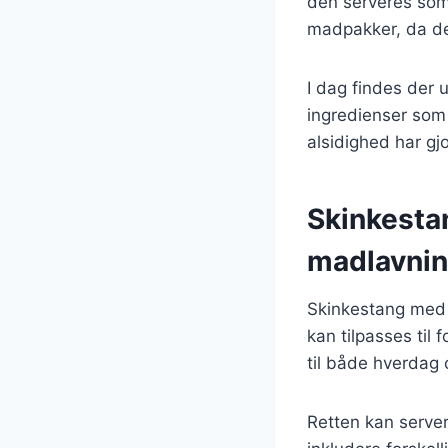
den serveres som 
madpakker, da de
I dag findes der u
ingredienser som
alsidighed har gj
Skinkesta
madlavni
Skinkestang med 
kan tilpasses til 
til både hverdag 
Retten kan server