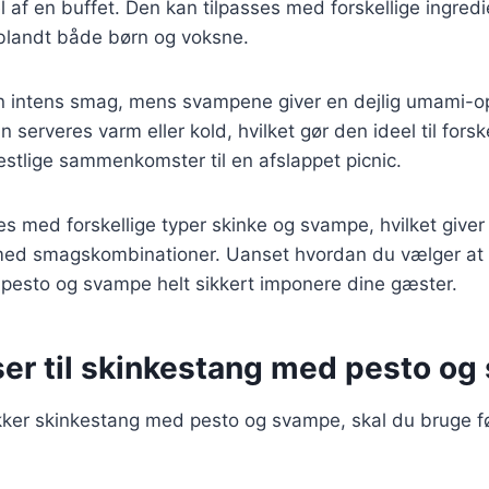
af en buffet. Den kan tilpasses med forskellige ingredie
t blandt både børn og voksne.
 en intens smag, mens svampene giver en dejlig umami-o
serveres varm eller kold, hvilket gør den ideel til forsk
festlige sammenkomster til en afslappet picnic.
es med forskellige typer skinke og svampe, hvilket giver
ed smagskombinationer. Uanset hvordan du vælger at ti
pesto og svampe helt sikkert imponere dine gæster.
ser til skinkestang med pesto o
ækker skinkestang med pesto og svampe, skal du bruge 