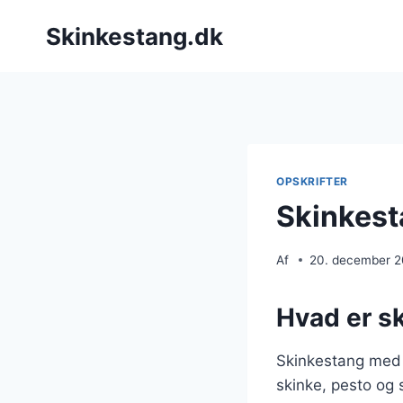
Fortsæt
Skinkestang.dk
til
indhold
OPSKRIFTER
Skinkest
Af
20. december 
Hvad er s
Skinkestang med 
skinke, pesto og 