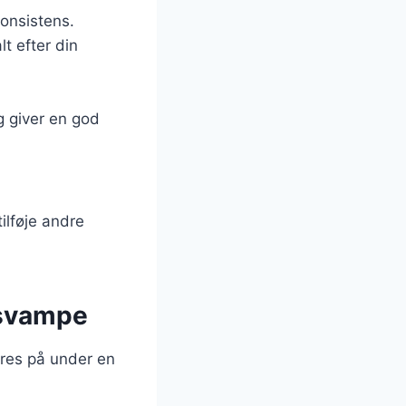
konsistens.
lt efter din
g giver en god
ilføje andre
 svampe
øres på under en