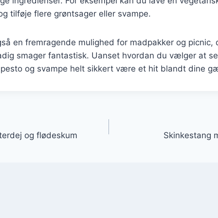
lige ingredienser. For eksempel kan du lave en vegetaris
g tilføje flere grøntsager eller svampe.
gså en fremragende mulighed for madpakker og picnic,
adig smager fantastisk. Uanset hvordan du vælger at ser
esto og svampe helt sikkert være et hit blandt dine gæ
gation
terdej og flødeskum
Skinkestang m