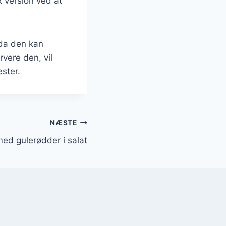
k version ved at
 da den kan
vere den, vil
ster.
NÆSTE
ed gulerødder i salat