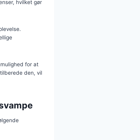
nser, hvilket gør
plevelse.
ellige
 mulighed for at
lberede den, vil
g svampe
følgende