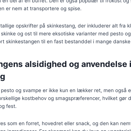
en del af en buffet. Den er også populær til frokost og
n er nem at transportere og spise.
tallige opskrifter på skinkestang, der inkluderer alt fra k
 skinke og ost til mere eksotiske varianter med pesto 
ort skinkestangen til en fast bestanddel i mange danske
ngens alsidighed og anvendelse 
ng
pesto og svampe er ikke kun en lækker ret, men også en
forskellige kostbehov og smagspræferencer, hvilket gør de
og fest.
es som en forret, hovedret eller snack, og den kan nemt 