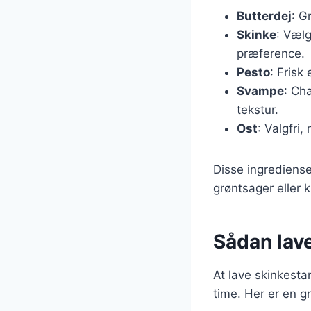
Butterdej
: G
Skinke
: Vælg
præference.
Pesto
: Frisk
Svampe
: Ch
tekstur.
Ost
: Valgfri
Disse ingrediense
grøntsager eller k
Sådan lav
At lave skinkest
time. Her er en g