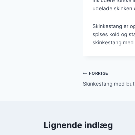
inkludere forskel
udelade skinken o
Skinkestang er o
spises kold og st
skinkestang med p
Indlægsnavi
FORRIGE
Skinkestang med but
Lignende indlæg