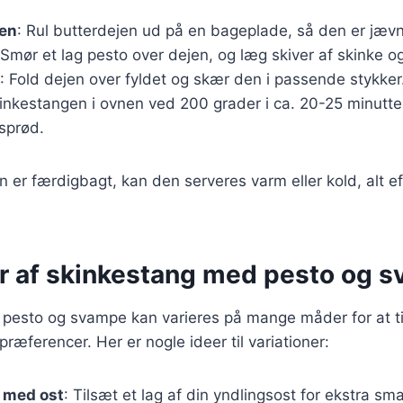
jen
: Rul butterdejen ud på en bageplade, så den er jævnt
 Smør et lag pesto over dejen, og læg skiver af skinke
: Fold dejen over fyldet og skær den i passende stykker
inkestangen i ovnen ved 200 grader i ca. 20-25 minutter,
sprød.
 er færdigbagt, kan den serveres varm eller kold, alt e
er af skinkestang med pesto og 
pesto og svampe kan varieres på mange måder for at til
ræferencer. Her er nogle ideer til variationer:
 med ost
: Tilsæt et lag af din yndlingsost for ekstra sm