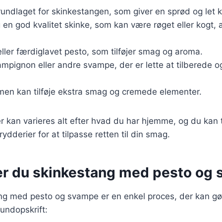
rundlaget for skinkestangen, som giver en sprød og let 
 en god kvalitet skinke, som kan være røget eller kogt, a
 eller færdiglavet pesto, som tilføjer smag og aroma.
ampignon eller andre svampe, der er lette at tilberede o
, men kan tilføje ekstra smag og cremede elementer.
r kan varieres alt efter hvad du har hjemme, og du kan t
rydderier for at tilpasse retten til din smag.
er du skinkestang med pesto og
ang med pesto og svampe er en enkel proces, der kan g
rundopskrift: