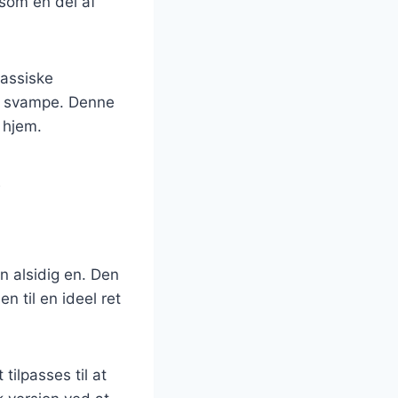
 som en del af
lassiske
og svampe. Denne
 hjem.
i
 alsidig en. Den
n til en ideel ret
tilpasses til at