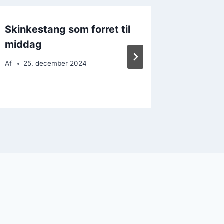
Skinkestang som forret til
Skinke
middag
og ost,
Af
25. december 2024
Af
21. 