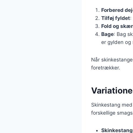
Forbered de
Tilføj fyldet
:
Fold og skær
Bage
: Bag sk
er gylden og 
Når skinkestangen
foretrækker.
Variation
Skinkestang med 
forskellige smagsp
Skinkestang