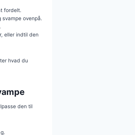
 fordelt.
 og svampe ovenpå.
.
 eller indtil den
fter hvad du
svampe
passe den til
ag.