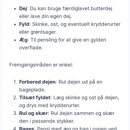
Dej
: Du kan bruge færdiglavet butterdej
eller lave din egen dej.
Fyld
: Skinke, ost, og eventuelt krydderurter
eller grøntsager.
Æg
: Til pensling for at give en gylden
overflade.
Fremgangsmåden er enkel:
Forbered dejen
: Rul dejen ud på en
bageplade.
Tilsæt fyldet
: Læg skinke og ost på dejen,
og drys med krydderurter.
Rul og skær
: Rul dejen sammen og skær
den i passende stykker.
Bages
: Pensl med æg og bag i ovnen ved