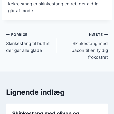
lækre smag er skinkestang en ret, der aldrig
går af mode.
Indlægsnavigation
FORRIGE
NÆSTE
Skinkestang til buffet
Skinkestang med
der gør alle glade
bacon til en fyldig
frokostret
Lignende indlæg
Skinkestang med oliven og