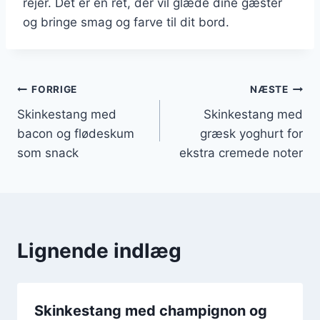
rejer. Det er en ret, der vil glæde dine gæster
og bringe smag og farve til dit bord.
Indlægsnavigation
FORRIGE
NÆSTE
Skinkestang med
Skinkestang med
bacon og flødeskum
græsk yoghurt for
som snack
ekstra cremede noter
Lignende indlæg
Skinkestang med champignon og