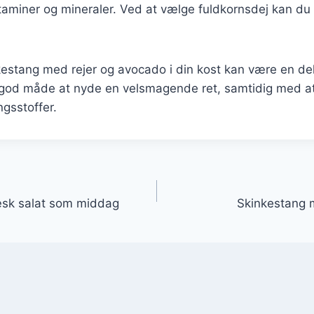
itaminer og mineraler. Ved at vælge fuldkornsdej kan du
kestang med rejer og avocado i din kost kan være en de
en god måde at nyde en velsmagende ret, samtidig med a
gsstoffer.
gation
sk salat som middag
Skinkestang m