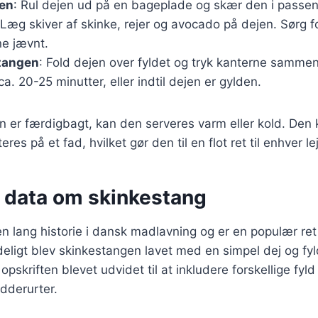
jen
: Rul dejen ud på en bageplade og skær den i passend
 Læg skiver af skinke, rejer og avocado på dejen. Sørg fo
ne jævnt.
tangen
: Fold dejen over fyldet og tryk kanterne samme
ca. 20-25 minutter, eller indtil dejen er gylden.
 er færdigbagt, kan den serveres varm eller kold. Den 
res på et fad, hvilket gør den til en flot ret til enhver le
e data om skinkestang
n lang historie i dansk madlavning og er en populær ret t
ndeligt blev skinkestangen lavet med en simpel dej og fy
opskriften blevet udvidet til at inkludere forskellige fyld
dderurter.