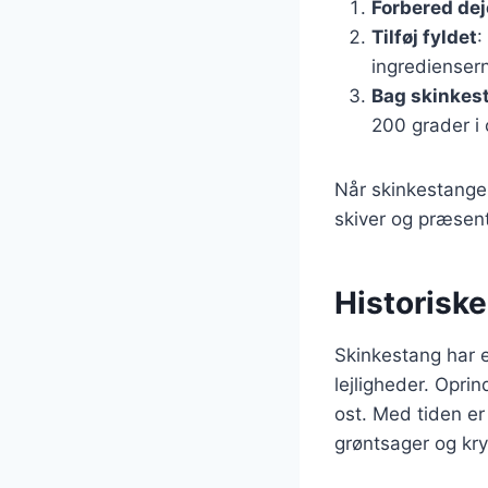
Forbered de
Tilføj fyldet
:
ingredienser
Bag skinkes
200 grader i 
Når skinkestangen
skiver og præsente
Historisk
Skinkestang har e
lejligheder. Opri
ost. Med tiden er 
grøntsager og kry