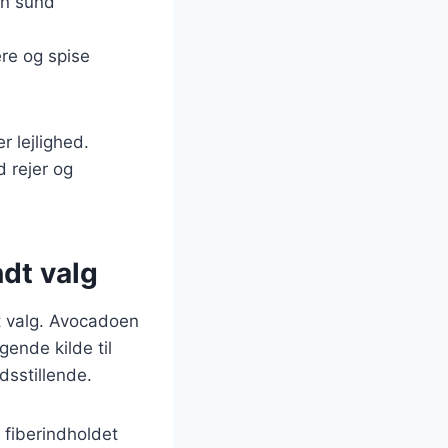
en sund
ere og spise
r lejlighed.
d rejer og
dt valg
t valg. Avocadoen
gende kilde til
dsstillende.
r fiberindholdet