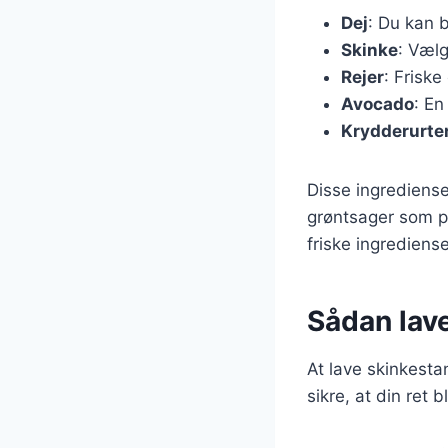
Dej
: Du kan 
Skinke
: Vælg
Rejer
: Friske
Avocado
: En
Krydderurte
Disse ingrediense
grøntsager som pe
friske ingrediense
Sådan lav
At lave skinkesta
sikre, at din ret b