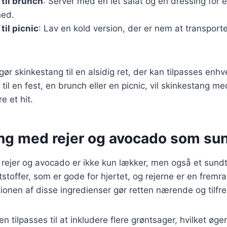
til brunch
: Server med en let salat og en dressing for 
hed.
til picnic
: Lav en kold version, der er nem at transport
gør skinkestang til en alsidig ret, der kan tilpasses enhve
il en fest, en brunch eller en picnic, vil skinkestang me
e et hit.
ng med rejer og avocado som sun
rejer og avocado er ikke kun lækker, men også et sund
tstoffer, som er gode for hjertet, og rejerne er en fremra
ionen af disse ingredienser gør retten nærende og tilfre
 tilpasses til at inkludere flere grøntsager, hvilket øge