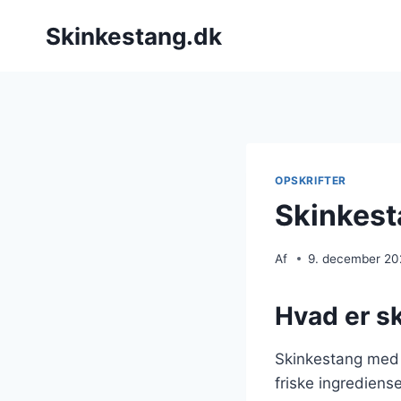
Fortsæt
Skinkestang.dk
til
indhold
OPSKRIFTER
Skinkest
Af
9. december 2
Hvad er s
Skinkestang med 
friske ingrediens