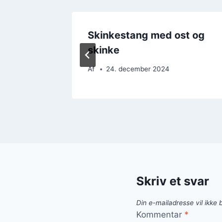
ili og
Skinkestang med ost og
skinke
Af
24. december 2024
Skriv et svar
Din e-mailadresse vil ikke b
Kommentar
*