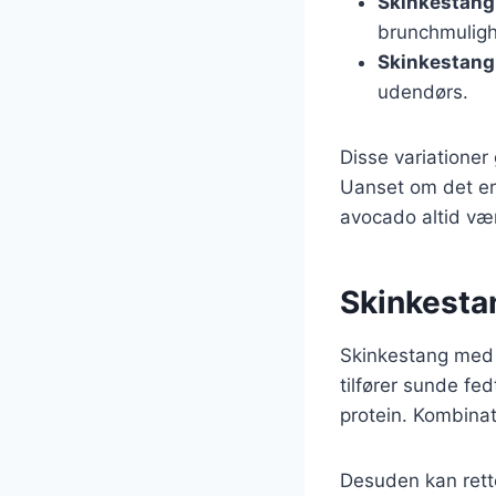
Skinkestang 
brunchmulig
Skinkestang 
udendørs.
Disse variationer 
Uanset om det er t
avocado altid vær
Skinkesta
Skinkestang med 
tilfører sunde fed
protein. Kombinat
Desuden kan retten