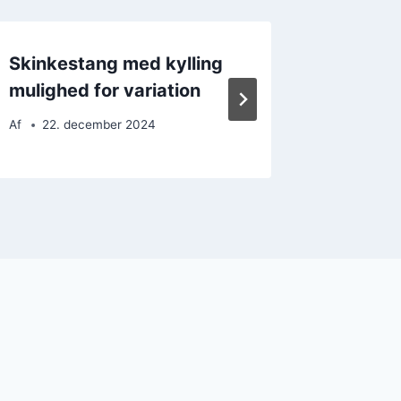
Skinkestang med kylling
Skinke
mulighed for variation
flødes
Af
22. december 2024
Af
27. 