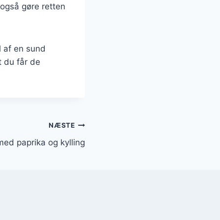
 også gøre retten
l af en sund
t du får de
NÆSTE
ed paprika og kylling