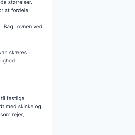
e størrelser.
r at fordele
n. Bag i ovnen ved
kan skæres i
jlighed.
il festlige
ldt med skinke og
 som rejer,