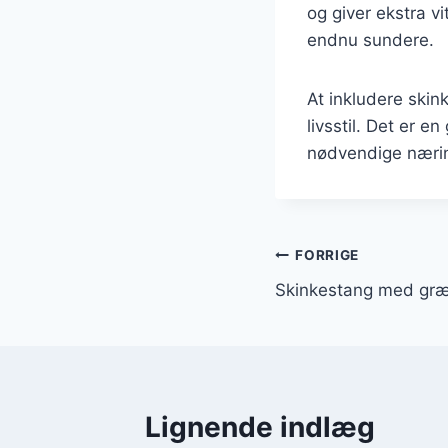
og giver ekstra v
endnu sundere.
At inkludere skin
livsstil. Det er 
nødvendige nærin
Indlægsnavi
FORRIGE
Skinkestang med græ
Lignende indlæg