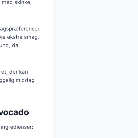
t med skinke,
magspræferencer.
give ekstra smag.
und, da
ret, der kan
hyggelig middag
avocado
 ingredienser: