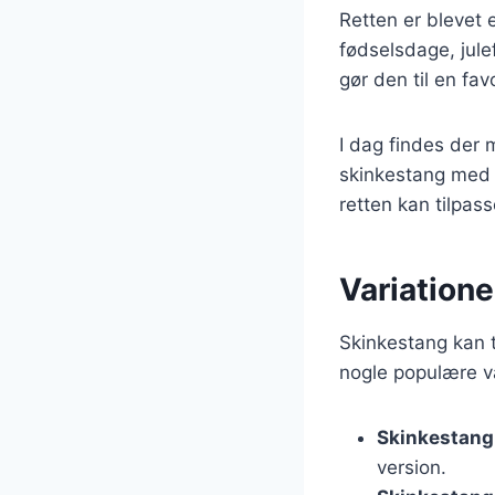
Retten er blevet 
fødselsdage, jul
gør den til en fa
I dag findes der 
skinkestang med 
retten kan tilpas
Variatione
Skinkestang kan t
nogle populære va
Skinkestang 
version.