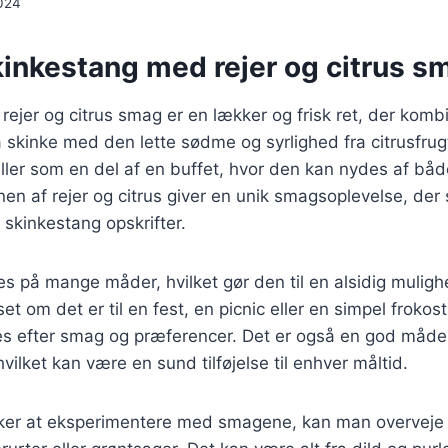
024
kinkestang med rejer og citrus s
ejer og citrus smag er en lækker og frisk ret, der komb
kinke med den lette sødme og syrlighed fra citrusfrugt
eller som en del af en buffet, hvor den kan nydes af bå
en af rejer og citrus giver en unik smagsoplevelse, der sk
 skinkestang opskrifter.
es på mange måder, hvilket gør den til en alsidig mulighe
t om det er til en fest, en picnic eller en simpel frokos
es efter smag og præferencer. Det er også en god måde 
hvilket kan være en sund tilføjelse til enhver måltid.
ker at eksperimentere med smagene, kan man overveje at