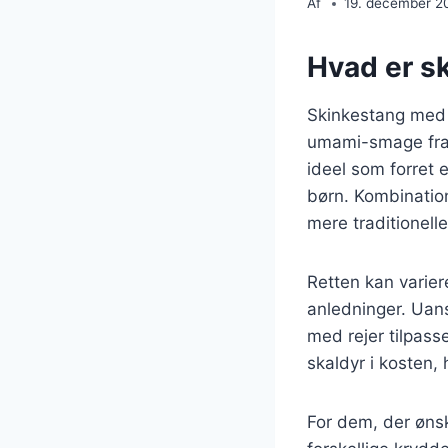
Af
19. december 2
Hvad er s
Skinkestang med r
umami-smage fra s
ideel som forret 
børn. Kombination
mere traditionelle
Retten kan varier
anledninger. Uanse
med rejer tilpass
skaldyr i kosten, 
For dem, der øns