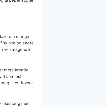
øg til peberfrugter
lær ret i mange
af skinke og andre
e en velsmagende
et mere kreativ
fyld som ost,
ang til en favorit
skinkestang med