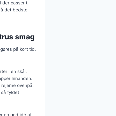
 der passer til
pnå det bedste
itrus smag
gøres på kort tid.
er i en skål.
lapper hinanden.
 rejerne ovenpå.
 så fyldet
er en god idé at