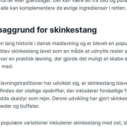
rurter eller grøntsager. Det kan være alt fra dild og purl
lle kan komplementere de øvrige ingredienser i retten.
 baggrund for skinkestang
n lang historie i dansk madlavning og er blevet en popu
 blev skinkestang lavet som en måde at udnytte rester 
 var en praktisk løsning, der gjorde det muligt at skab
e mad.
lavningstraditioner har udviklet sig, er skinkestang blev
 findes der utallige opskrifter, der inkluderer forskellige 
dda skaldyr som rejer. Denne udvikling har gjort skinkest
gheder og buffeter.
 populære variationer inkluderer skinkestang med ost, 