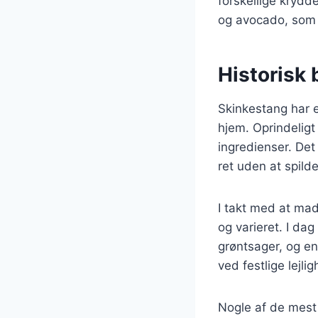
forskellige krydde
og avocado, som a
Historisk
Skinkestang har e
hjem. Oprindeligt
ingredienser. Det
ret uden at spild
I takt med at mad
og varieret. I dag
grøntsager, og en
ved festlige lejli
Nogle af de mest