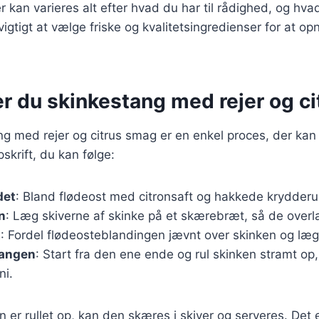
 kan varieres alt efter hvad du har til rådighed, og hvad
vigtigt at vælge friske og kvalitetsingredienser for at o
er du skinkestang med rejer og c
ng med rejer og citrus smag er en enkel proces, der kan 
skrift, du kan følge:
det
: Bland flødeost med citronsaft og hakkede krydderurt
n
: Læg skiverne af skinke på et skærebræt, så de over
t
: Fordel flødeosteblandingen jævnt over skinken og læg
tangen
: Start fra den ene ende og rul skinken stramt op,
ni.
 er rullet op, kan den skæres i skiver og serveres. Det 