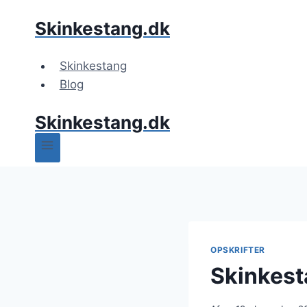
Fortsæt
Skinkestang.dk
til
indhold
Skinkestang
Blog
Skinkestang.dk
OPSKRIFTER
Skinkest