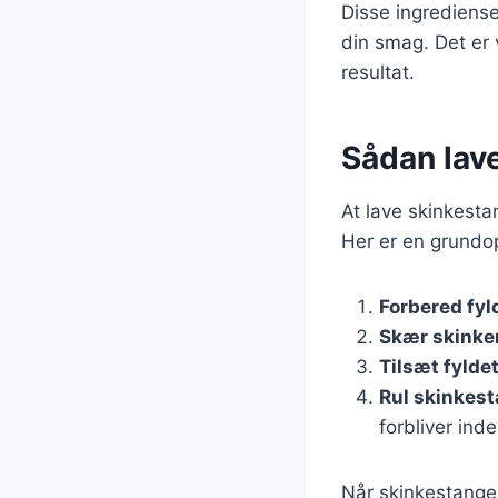
Disse ingredienser
din smag. Det er 
resultat.
Sådan lav
At lave skinkesta
Her er en grundop
Forbered fyl
Skær skinke
Tilsæt fylde
Rul skinkes
forbliver inde
Når skinkestangen