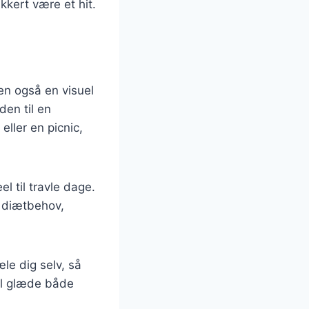
kkert være et hit.
en også en visuel
den til en
eller en picnic,
el til travle dage.
g diætbehov,
le dig selv, så
vil glæde både