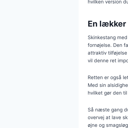
hvilken version du
En lækker 
Skinkestang med 
fornøjelse. Den fa
attraktiv tilføjel
vil denne ret imp
Retten er også let
Med sin alsidighe
hvilket gør den ti
Så næste gang du
overvej at lave s
øjne og smagsløg