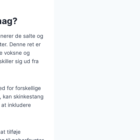
mag?
inerer de salte og
er. Denne ret er
de voksne og
iller sig ud fra
d for forskellige
t, kan skinkestang
at inkludere
 tilføje