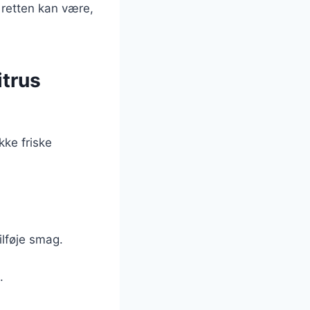
 retten kan være,
itrus
kke friske
ilføje smag.
.