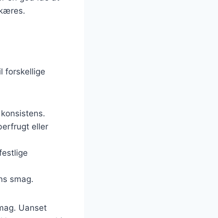
skæres.
 forskellige
t konsistens.
erfrugt eller
estlige
ens smag.
 smag. Uanset