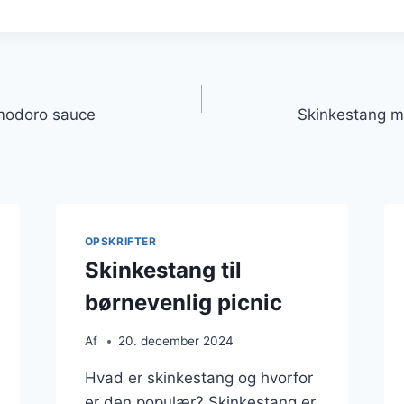
gation
modoro sauce
Skinkestang 
OPSKRIFTER
Skinkestang til
børnevenlig picnic
Af
20. december 2024
Hvad er skinkestang og hvorfor
er den populær? Skinkestang er