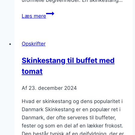
Skinkestang
Læs mere
som
forret
til
Opskrifter
gæster
Skinkestang til buffet med
tomat
Af
23. december 2024
Hvad er skinkestang og dens popularitet i
Danmark Skinkestang er en populær ret i
Danmark, der ofte serveres til buffeter,
fester og som en del af en lækker frokost.
Den består typisk af en dejfyldning, der er