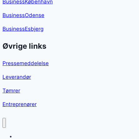
BusinessKøbenhavn
BusinessOdense
BusinessEsbjerg
Øvrige links
Pressemeddelelse
Leverandør
Tømrer
Entreprenører
Skinkestang