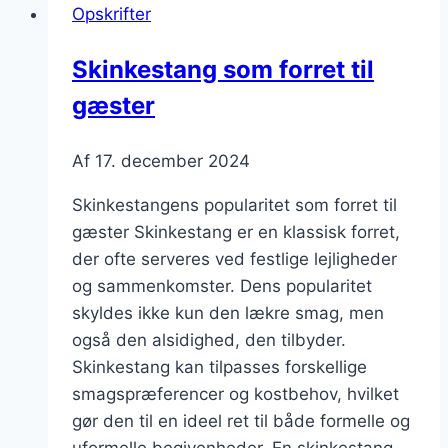
Opskrifter
græsk
yoghurt
Skinkestang som forret til
gæster
Af
17. december 2024
Skinkestangens popularitet som forret til
gæster Skinkestang er en klassisk forret,
der ofte serveres ved festlige lejligheder
og sammenkomster. Dens popularitet
skyldes ikke kun den lækre smag, men
også den alsidighed, den tilbyder.
Skinkestang kan tilpasses forskellige
smagspræferencer og kostbehov, hvilket
gør den til en ideel ret til både formelle og
uformelle begivenheder. En skinkestang…