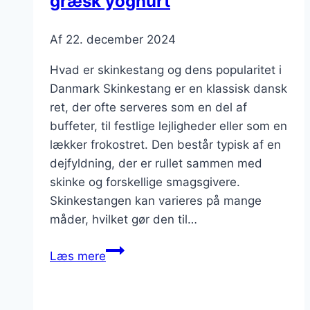
græsk yoghurt
Af
22. december 2024
Hvad er skinkestang og dens popularitet i
Danmark Skinkestang er en klassisk dansk
ret, der ofte serveres som en del af
buffeter, til festlige lejligheder eller som en
lækker frokostret. Den består typisk af en
dejfyldning, der er rullet sammen med
skinke og forskellige smagsgivere.
Skinkestangen kan varieres på mange
måder, hvilket gør den til…
Skinkestang
Læs mere
med
chili
og