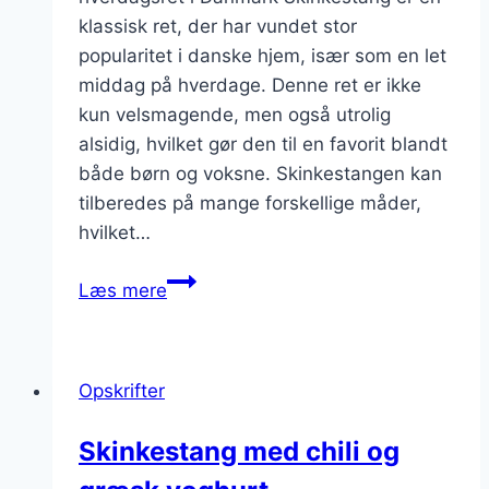
klassisk ret, der har vundet stor
popularitet i danske hjem, især som en let
middag på hverdage. Denne ret er ikke
kun velsmagende, men også utrolig
alsidig, hvilket gør den til en favorit blandt
både børn og voksne. Skinkestangen kan
tilberedes på mange forskellige måder,
hvilket…
Skinkestang
Læs mere
som
let
middag
Opskrifter
på
hverdage
Skinkestang med chili og