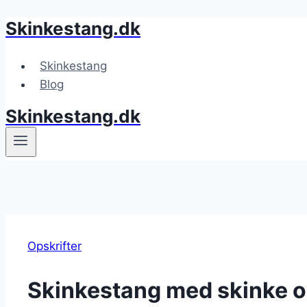
Skinkestang.dk
Fortsæt
til
indhold
Skinkestang
Blog
Skinkestang.dk
Opskrifter
Skinkestang med skinke o