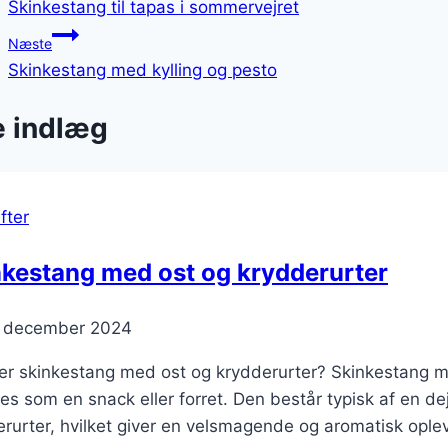
Skinkestang til tapas i sommervejret
Næste
Skinkestang med kylling og pesto
e indlæg
fter
nkestang med ost og krydderurter
. december 2024
r skinkestang med ost og krydderurter? Skinkestang med
es som en snack eller forret. Den består typisk af en dej
rurter, hvilket giver en velsmagende og aromatisk ople