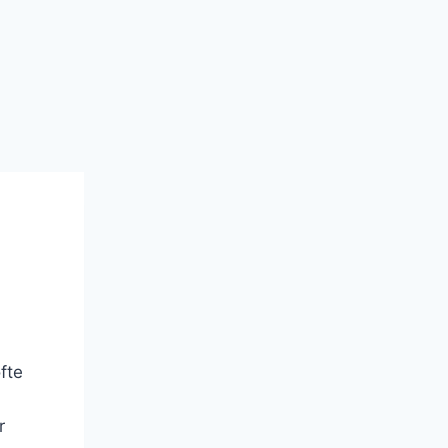
fte
r