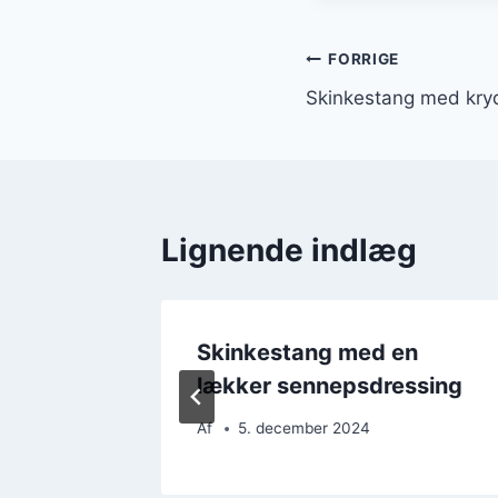
Indlægsnavi
FORRIGE
Skinkestang med kry
Lignende indlæg
Skinkestang med en
skum
lækker sennepsdressing
Af
5. december 2024