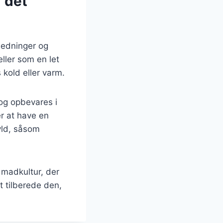
 det
nledninger og
ller som en let
kold eller varm.
 og opbevares i
er at have en
yld, såsom
 madkultur, der
 tilberede den,