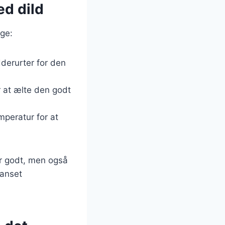
ed dild
lge:
dderurter for den
r at ælte den godt
mperatur for at
er godt, men også
uanset