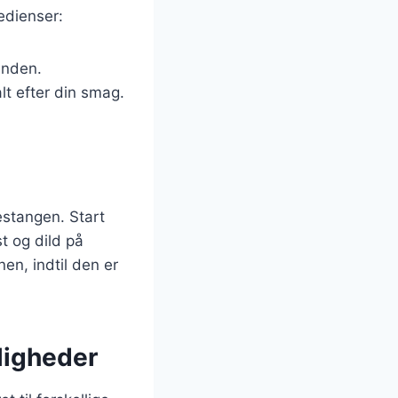
edienser:
unden.
lt efter din smag.
estangen. Start
t og dild på
en, indtil den er
jligheder