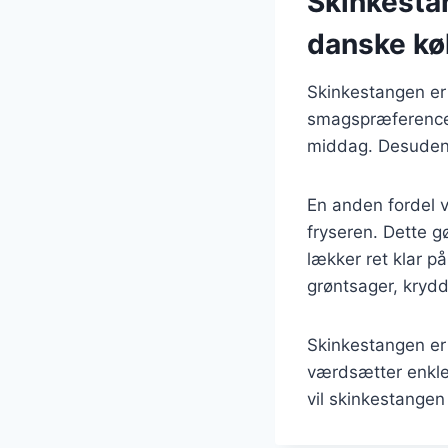
Skinkesta
danske kø
Skinkestangen er 
smagspræferencer.
middag. Desuden e
En anden fordel v
fryseren. Dette gø
lækker ret klar p
grøntsager, krydd
Skinkestangen er
værdsætter enkle
vil skinkestangen