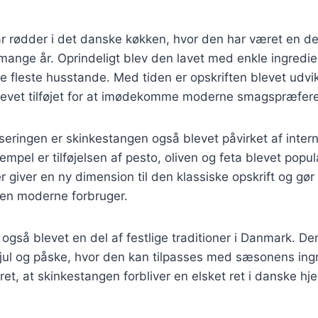
r rødder i det danske køkken, hvor den har været en de
mange år. Oprindeligt blev den lavet med enkle ingredien
de fleste husstande. Med tiden er opskriften blevet udvik
blevet tilføjet for at imødekomme moderne smagspræfere
iseringen er skinkestangen også blevet påvirket af inter
mpel er tilføjelsen af pesto, oliven og feta blevet popul
r giver en ny dimension til den klassiske opskrift og gø
en moderne forbruger.
også blevet en del af festlige traditioner i Danmark. De
 jul og påske, hvor den kan tilpasses med sæsonens ing
ret, at skinkestangen forbliver en elsket ret i danske hj