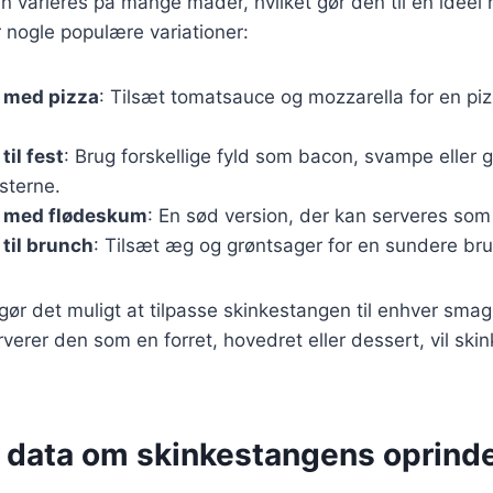
varieres på mange måder, hvilket gør den til en ideel ret
r nogle populære variationer:
 med pizza
: Tilsæt tomatsauce og mozzarella for en piz
til fest
: Brug forskellige fyld som bacon, svampe eller g
sterne.
 med flødeskum
: En sød version, der kan serveres som
til brunch
: Tilsæt æg og grøntsager for en sundere br
 gør det muligt at tilpasse skinkestangen til enhver smag 
erer den som en forret, hovedret eller dessert, vil skin
e data om skinkestangens oprind