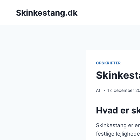
Fortsæt
Skinkestang.dk
til
indhold
OPSKRIFTER
Skinkest
Af
17. december 2
Hvad er s
Skinkestang er en
festlige lejlighed