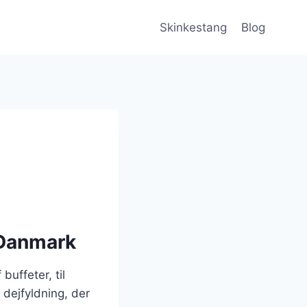
Skinkestang
Blog
 Danmark
uffeter, til
 dejfyldning, der