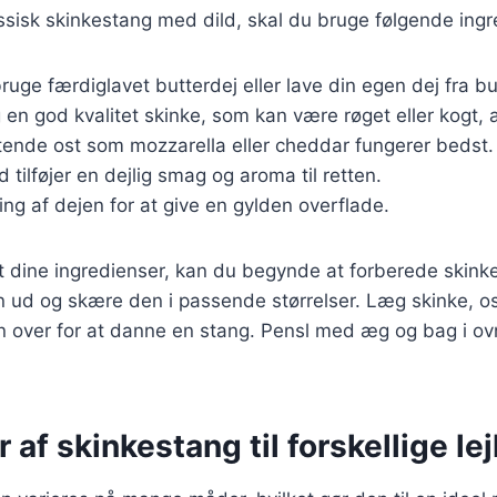
assisk skinkestang med dild, skal du bruge følgende ingr
ruge færdiglavet butterdej eller lave din egen dej fra b
 en god kvalitet skinke, som kan være røget eller kogt, a
tende ost som mozzarella eller cheddar fungerer bedst.
ld tilføjer en dejlig smag og aroma til retten.
ling af dejen for at give en gylden overflade.
t dine ingredienser, kan du begynde at forberede skink
n ud og skære den i passende størrelser. Læg skinke, os
n over for at danne en stang. Pensl med æg og bag i ovn
r af skinkestang til forskellige le