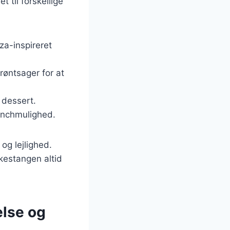
 til forskellige
za-inspireret
røntsager for at
 dessert.
unchmulighed.
og lejlighed.
kestangen altid
else og