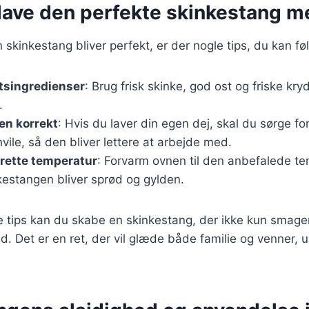
t lave den perfekte skinkestang m
in skinkestang bliver perfekt, er der nogle tips, du kan fø
tsingredienser
: Brug frisk skinke, god ost og friske kry
.
en korrekt
: Hvis du laver din egen dej, skal du sørge fo
vile, så den bliver lettere at arbejde med.
rette temperatur
: Forvarm ovnen til den anbefalede te
nkestangen bliver sprød og gylden.
se tips kan du skabe en skinkestang, der ikke kun smag
. Det er en ret, der vil glæde både familie og venner, 