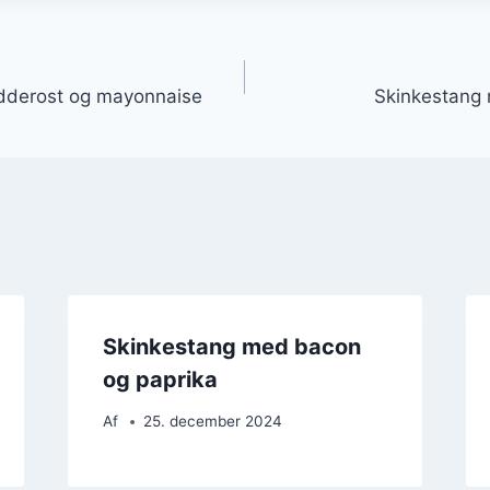
gation
dderost og mayonnaise
Skinkestang 
Skinkestang med bacon
og paprika
Af
25. december 2024