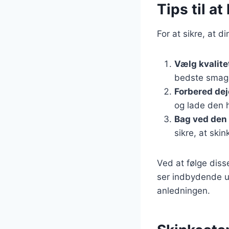
Tips til a
For at sikre, at d
Vælg kvalite
bedste smag
Forbered dej
og lade den h
Bag ved den 
sikre, at ski
Ved at følge dis
ser indbydende ud
anledningen.