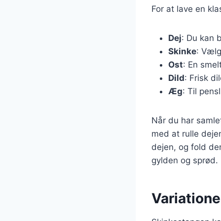
For at lave en kl
Dej
: Du kan b
Skinke
: Vælg
Ost
: En smel
Dild
: Frisk di
Æg
: Til pens
Når du har samle
med at rulle deje
dejen, og fold de
gylden og sprød.
Variatione