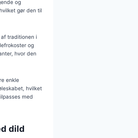
agende og
vilket gør den til
af traditionen i
lefrokoster og
anter, hvor den
re enkle
øleskabet, hvilket
tilpasses med
d dild