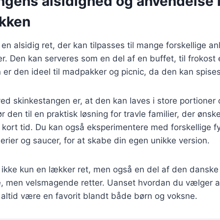
ngens alsidighed og anvendelse i
kken
en alsidig ret, der kan tilpasses til mange forskellige a
 Den kan serveres som en del af en buffet, til frokost e
r den ideel til madpakker og picnic, da den kan spises 
ed skinkestangen er, at den kan laves i store portioner
r den til en praktisk løsning for travle familier, der ønsk
å kort tid. Du kan også eksperimentere med forskellige f
erier og saucer, for at skabe din egen unikke version.
 ikke kun en lækker ret, men også en del af den danske
, men velsmagende retter. Uanset hvordan du vælger at
 altid være en favorit blandt både børn og voksne.