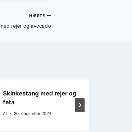
NÆSTE
med rejer og avocado
Skinkestang med rejer og
Skinke
feta
yoghurt
Af
20. december 2024
Af
28. 