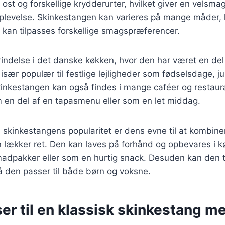
, ost og forskellige krydderurter, hvilket giver en velsm
 oplevelse. Skinkestangen kan varieres på mange måder, h
er kan tilpasses forskellige smagspræferencer.
rindelse i det danske køkken, hvor den har været en del 
især populær til festlige lejligheder som fødselsdage, ju
inkestangen kan også findes i mange caféer og restaur
m en del af en tapasmenu eller som en let middag.
l skinkestangens popularitet er dens evne til at kombine
en lækker ret. Den kan laves på forhånd og opbevares i k
 madpakker eller som en hurtig snack. Desuden kan den 
 så den passer til både børn og voksne.
er til en klassisk skinkestang me