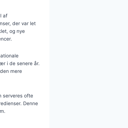
l af
ser, der var let
let, og nye
ncer.
nationale
ær i de senere år.
r den mere
n serveres ofte
redienser. Denne
em.