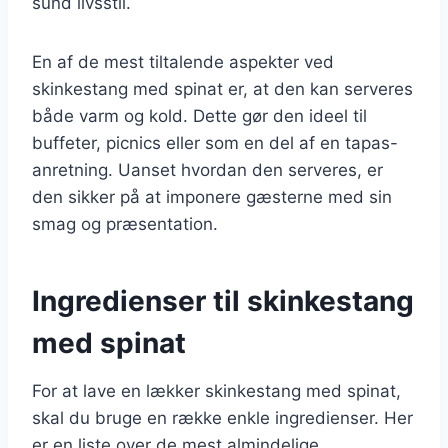
sund livsstil.
En af de mest tiltalende aspekter ved
skinkestang med spinat er, at den kan serveres
både varm og kold. Dette gør den ideel til
buffeter, picnics eller som en del af en tapas-
anretning. Uanset hvordan den serveres, er
den sikker på at imponere gæsterne med sin
smag og præsentation.
Ingredienser til skinkestang
med spinat
For at lave en lækker skinkestang med spinat,
skal du bruge en række enkle ingredienser. Her
er en liste over de mest almindelige