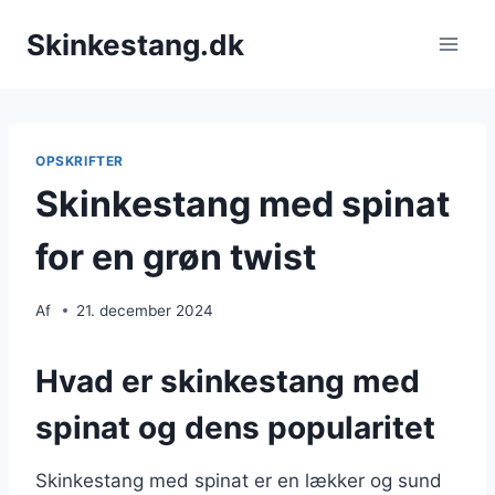
Fortsæt
Skinkestang.dk
til
indhold
OPSKRIFTER
Skinkestang med spinat
for en grøn twist
Af
21. december 2024
Hvad er skinkestang med
spinat og dens popularitet
Skinkestang med spinat er en lækker og sund