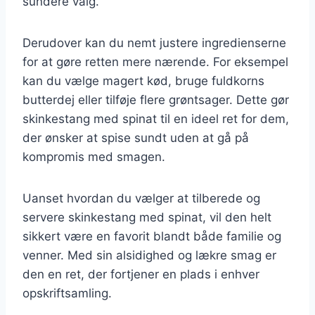
sundere valg.
Derudover kan du nemt justere ingredienserne
for at gøre retten mere nærende. For eksempel
kan du vælge magert kød, bruge fuldkorns
butterdej eller tilføje flere grøntsager. Dette gør
skinkestang med spinat til en ideel ret for dem,
der ønsker at spise sundt uden at gå på
kompromis med smagen.
Uanset hvordan du vælger at tilberede og
servere skinkestang med spinat, vil den helt
sikkert være en favorit blandt både familie og
venner. Med sin alsidighed og lækre smag er
den en ret, der fortjener en plads i enhver
opskriftsamling.