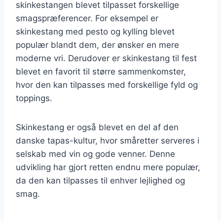
skinkestangen blevet tilpasset forskellige
smagspræferencer. For eksempel er
skinkestang med pesto og kylling blevet
populær blandt dem, der ønsker en mere
moderne vri. Derudover er skinkestang til fest
blevet en favorit til større sammenkomster,
hvor den kan tilpasses med forskellige fyld og
toppings.
Skinkestang er også blevet en del af den
danske tapas-kultur, hvor småretter serveres i
selskab med vin og gode venner. Denne
udvikling har gjort retten endnu mere populær,
da den kan tilpasses til enhver lejlighed og
smag.