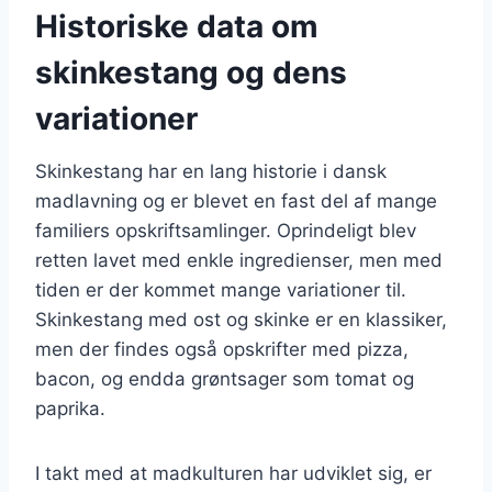
Historiske data om
skinkestang og dens
variationer
Skinkestang har en lang historie i dansk
madlavning og er blevet en fast del af mange
familiers opskriftsamlinger. Oprindeligt blev
retten lavet med enkle ingredienser, men med
tiden er der kommet mange variationer til.
Skinkestang med ost og skinke er en klassiker,
men der findes også opskrifter med pizza,
bacon, og endda grøntsager som tomat og
paprika.
I takt med at madkulturen har udviklet sig, er