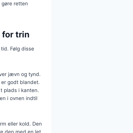
 gøre retten
for trin
tid. Følg disse
ver jævn og tynd.
t er godt blandet.
dt plads i kanten.
n i ovnen indtil
rm eller kold. Den
ere den med en let