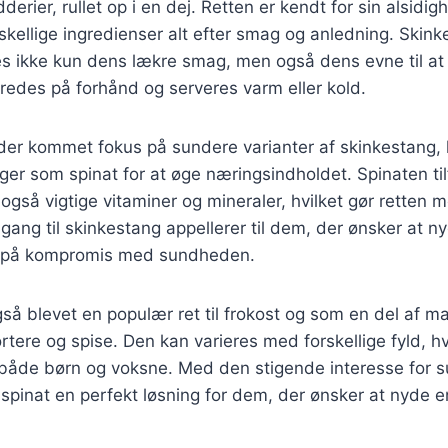
dderier, rullet op i en dej. Retten er kendt for sin alsidi
skellige ingredienser alt efter smag og anledning. Skin
es ikke kun dens lækre smag, men også dens evne til at
eredes på forhånd og serveres varm eller kold.
 der kommet fokus på sundere varianter af skinkestang,
ger som spinat for at øge næringsindholdet. Spinaten til
også vigtige vitaminer og mineraler, hvilket gør retten 
gang til skinkestang appellerer til dem, der ønsker at n
å på kompromis med sundheden.
så blevet en populær ret til frokost og som en del af 
tere og spise. Den kan varieres med forskellige fyld, hvi
 både børn og voksne. Med den stigende interesse for s
pinat en perfekt løsning for dem, der ønsker at nyde en