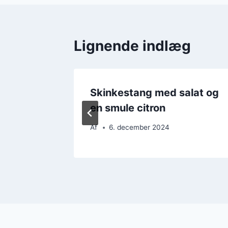
Lignende indlæg
unch
Skinkestang med salat og
en smule citron
Af
6. december 2024