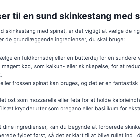
er til en sund skinkestang med s
nd skinkestang med spinat, er det vigtigt at vælge de rig
ver de grundlæggende ingredienser, du skal bruge:
ælge en fuldkornsdej eller en butterdej for en sundere v
 magert kød, som kalkun- eller skinkepølse, for at redu
.
k eller frossen spinat kan bruges, og det er en fantastisk k
 let ost som mozzarella eller feta for at holde kalorieind
Tilsæt krydderurter som oregano eller basilikum for eks
t dine ingredienser, kan du begynde at forberede skink
erede fyldet først, så det er klart til at blive rullet ind i