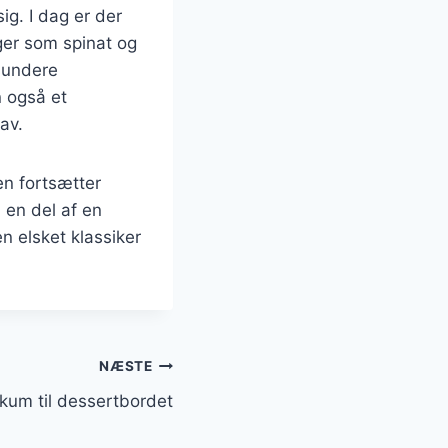
ig. I dag er der
ger som spinat og
 sundere
n også et
av.
en fortsætter
 en del af en
en elsket klassiker
NÆSTE
kum til dessertbordet