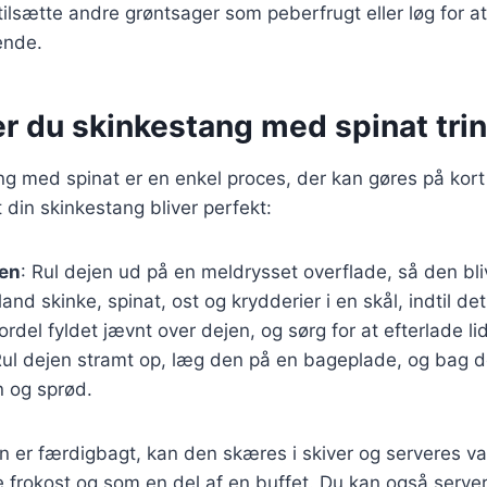
tilsætte andre grøntsager som peberfrugt eller løg for at
ende.
r du skinkestang med spinat trin 
ng med spinat er en enkel proces, der kan gøres på kort 
at din skinkestang bliver perfekt:
jen
: Rul dejen ud på en meldrysset overflade, så den bli
land skinke, spinat, ost og krydderier i en skål, indtil de
Fordel fyldet jævnt over dejen, og sørg for at efterlade li
Rul dejen stramt op, læg den på en bageplade, og bag de
n og sprød.
 er færdigbagt, kan den skæres i skiver og serveres va
de frokost og som en del af en buffet. Du kan også serv