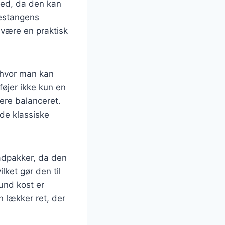
ghed, da den kan
kestangens
 være en praktisk
 hvor man kan
føjer ikke kun en
mere balanceret.
yde klassiske
madpakker, da den
lket gør den til
und kost er
 lækker ret, der