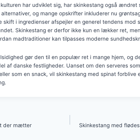
kulturen har udviklet sig, har skinkestang også ændret s
alternativer, og mange opskrifter inkluderer nu grøntsa
 skift i ingredienser afspejler en generel tendens mod
ndet. Skinkestang er derfor ikke kun en lækker ret, me
rdan madtraditioner kan tilpasses moderne sundhedskr
sidighed gør den til en populær ret i mange hjem, og d
el af danske festligheder. Uanset om den serveres som
t eller som en snack, vil skinkestang med spinat forblive 
ng.
gation
st der mætter
Skinkestang med flødes