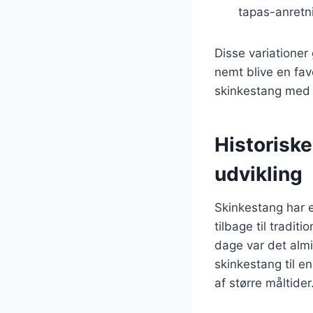
tapas-anretn
Disse variationer 
nemt blive en fav
skinkestang med s
Historisk
udvikling
Skinkestang har e
tilbage til tradit
dage var det almi
skinkestang til en
af større måltider