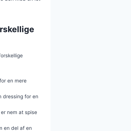
rskellige
orskellige
 for en mere
n dressing for en
 er nem at spise
m en del af en