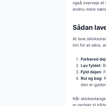
også overveje at 
endnu mere nær
Sådan lave
At lave skinkesta
trin for at sikre, 
Forbered de
Lav fyldet
: B
Fyld dejen
: 
Rul og bag
: 
den er gylde
Når skinkestangen
er perfekt til bå