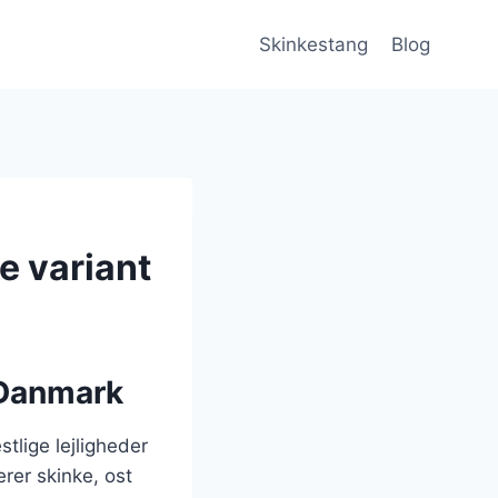
Skinkestang
Blog
e variant
 Danmark
tlige lejligheder
erer skinke, ost