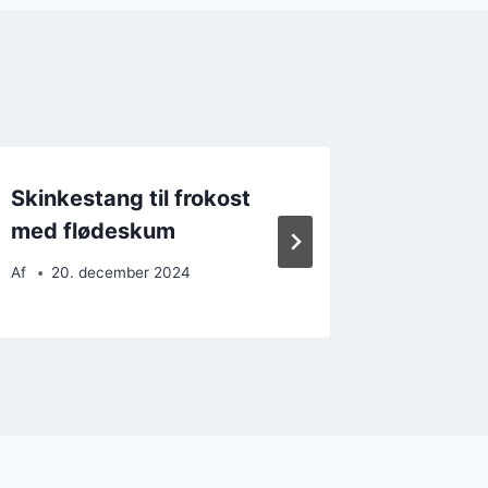
Skinkestang til frokost
Skinkes
med flødeskum
og pes
Af
20. december 2024
Af
24. 