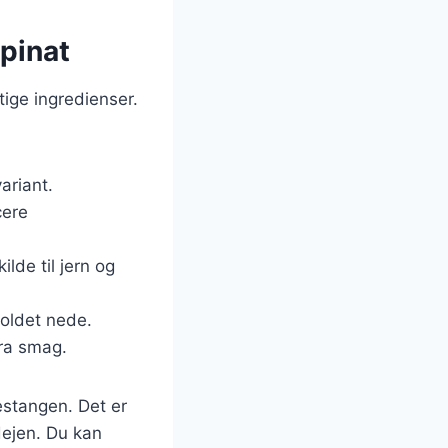
pinat
tige ingredienser.
ariant.
cere
ilde til jern og
holdet nede.
tra smag.
estangen. Det er
 dejen. Du kan