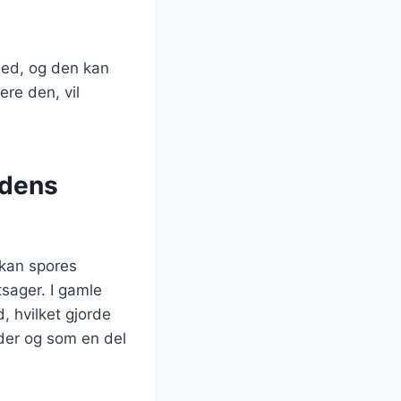
ghed, og den kan
re den, vil
 dens
 kan spores
tsager. I gamle
, hvilket gjorde
heder og som en del