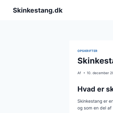
Fortsæt
Skinkestang.dk
til
indhold
OPSKRIFTER
Skinkest
Af
10. december 2
Hvad er s
Skinkestang er en
og som en del af 