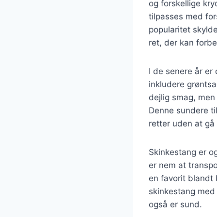
og forskellige kry
tilpasses med for
popularitet skyld
ret, der kan forb
I de senere år er
inkludere grøntsa
dejlig smag, men 
Denne sundere til
retter uden at g
Skinkestang er og
er nem at transpor
en favorit blandt
skinkestang med s
også er sund.