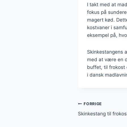
I takt med at mad
fokus på sundere 
magert kød. Dette
kostvaner i samfu
eksempel på, hvo
Skinkestangens al
med at være en d
buffet, til frokos
i dansk madlavni
Indlægsnavi
FORRIGE
Skinkestang til froko