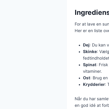
Ingrediens
For at lave en su
Her er en liste o
Dej
: Du kan v
Skinke
: Vælg
fedtindholdet
Spinat
: Fris
vitaminer.
Ost
: Brug en
Krydderier
: 
Når du har samle
en god idé at forb