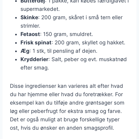
Butterdej
: 1 pakke, kan købes færdiglavet i
supermarkedet.
Skinke
: 200 gram, skåret i små tern eller
strimler.
Fetaost
: 150 gram, smuldret.
Frisk spinat
: 200 gram, skyllet og hakket.
Æg
: 1 stk, til pensling af dejen.
Krydderier
: Salt, peber og evt. muskatnød
efter smag.
Disse ingredienser kan varieres alt efter hvad
du har hjemme eller hvad du foretrækker. For
eksempel kan du tilføje andre grøntsager som
løg eller peberfrugt for ekstra smag og farve.
Det er også muligt at bruge forskellige typer
ost, hvis du ønsker en anden smagsprofil.