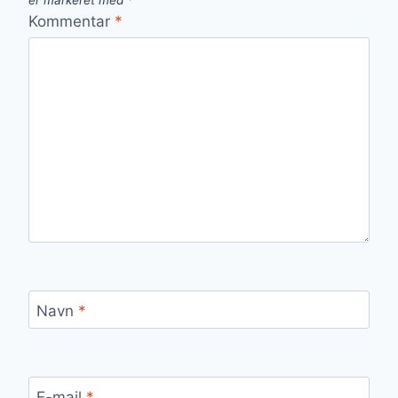
er markeret med
*
Kommentar
*
Navn
*
E-mail
*