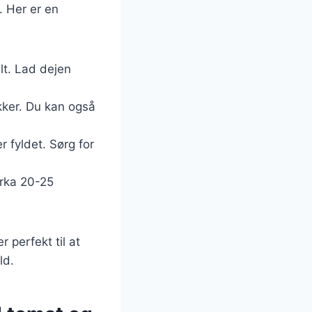
. Her er en
alt. Lad dejen
kker. Du kan også
r fyldet. Sørg for
irka 20-25
 perfekt til at
ld.