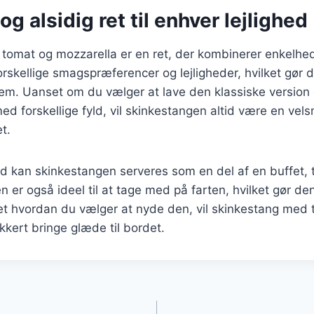
og alsidig ret til enhver lejlighed
tomat og mozzarella er en ret, der kombinerer enkelh
forskellige smagspræferencer og lejligheder, hvilket gør de
m. Uanset om du vælger at lave den klassiske version e
d forskellige fyld, vil skinkestangen altid være en ve
et.
d kan skinkestangen serveres som en del af en buffet, til
 er også ideel til at tage med på farten, hvilket gør den
 hvordan du vælger at nyde den, vil skinkestang med 
kkert bringe glæde til bordet.
gation