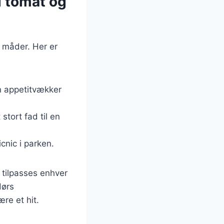
d tomat og
 måder. Her er
n appetitvækker
stort fad til en
cnic i parken.
 tilpasses enhver
dørs
re et hit.