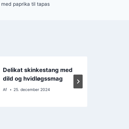
med paprika til tapas
Delikat skinkestang med
Skinke
dild og hvidløgssmag
og tom
Af
25. december 2024
Af
26. 