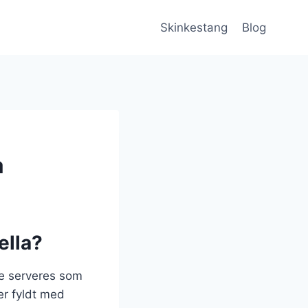
Skinkestang
Blog
a
ella?
te serveres som
 er fyldt med