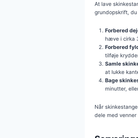
At lave skinkesta
grundopskrift, du
Forbered de
hæve i cirka 
Forbered fyl
tilføje krydd
Samle skink
at lukke kant
Bage skinke
minutter, elle
Når skinkestangen
dele med venner o