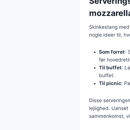
Servering
mozzarell
Skinkestang med 
nogle ideer til, 
Som forret
: 
før hovedrett
Til buffet
: L
buffet.
Til picnic
: P
Disse serveringsm
lejlighed. Uanse
sammenkomst, vil