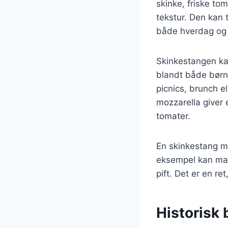
skinke, friske to
tekstur. Den kan t
både hverdag og f
Skinkestangen kan
blandt både børn 
picnics, brunch e
mozzarella giver 
tomater.
En skinkestang m
eksempel kan man t
pift. Det er en re
Historisk