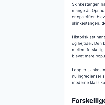
Skinkestangen har
mange år. Oprinde
er opskriften blev
skinkestangen, der
Historisk set har
og højtider. Den 
mellem forskellig
blevet mere popu
I dag er skinkest
nu ingredienser s
moderne klassike
Forskellig