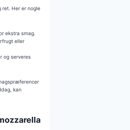
 ret. Her er nogle
for ekstra smag.
frugt eller
er og serveres
 smagspræferencer
iddag, kan
mozzarella