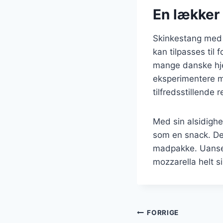
En lækker 
Skinkestang med 
kan tilpasses til 
mange danske hje
eksperimentere me
tilfredsstillende r
Med sin alsidighe
som en snack. Den
madpakke. Uanset
mozzarella helt si
Indlægsnavi
FORRIGE