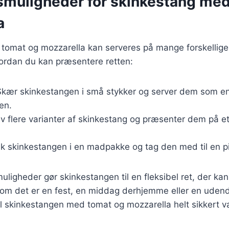
smuligheder for skinkestang me
a
tomat og mozzarella kan serveres på mange forskellige
hvordan du kan præsentere retten:
Skær skinkestangen i små stykker og server dem som e
en.
av flere varianter af skinkestang og præsenter dem på et 
ak skinkestangen i en madpakke og tag den med til en pi
uligheder gør skinkestangen til en fleksibel ret, der kan
t om det er en fest, en middag derhjemme eller en uden
 skinkestangen med tomat og mozzarella helt sikkert væ