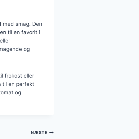
ed med smag. Den
n til en favorit i
ller
lsmagende og
 frokost eller
 til en perfekt
tomat og
NÆSTE