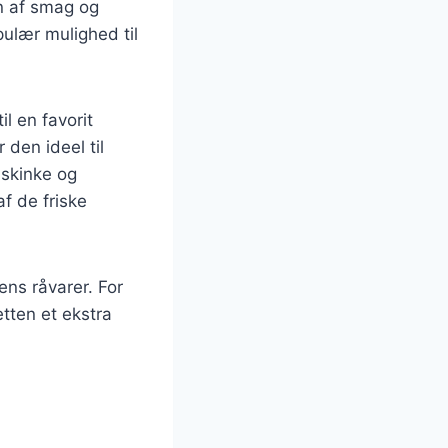
on af smag og
pulær mulighed til
l en favorit
 den ideel til
 skinke og
f de friske
ns råvarer. For
etten et ekstra