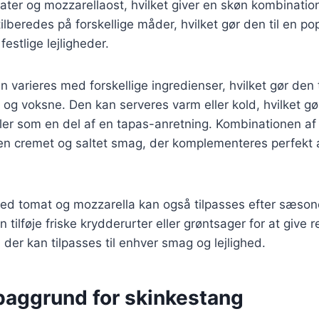
mater og mozzarellaost, hvilket giver en skøn kombinati
ilberedes på forskellige måder, hvilket gør den til en po
estlige lejligheder.
 varieres med forskellige ingredienser, hvilket gør den ti
og voksne. Den kan serveres varm eller kold, hvilket gør
ller som en del af en tapas-anretning. Kombinationen af
en cremet og saltet smag, der komplementeres perfekt a
ed tomat og mozzarella kan også tilpasses efter sæsone
ilføje friske krydderurter eller grøntsager for at give r
t, der kan tilpasses til enhver smag og lejlighed.
 baggrund for skinkestang