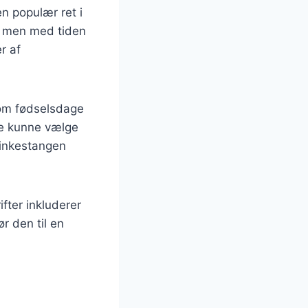
n populær ret i
e, men med tiden
r af
som fødselsdage
ne kunne vælge
skinkestangen
fter inkluderer
r den til en