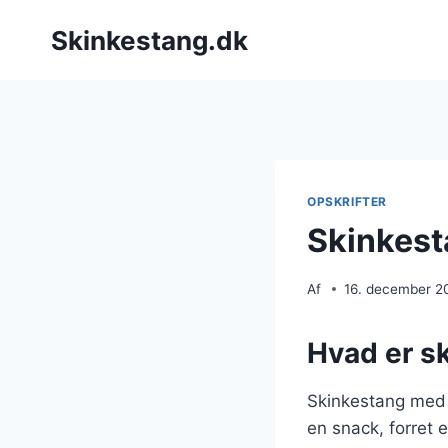
Fortsæt
Skinkestang.dk
til
indhold
OPSKRIFTER
Skinkest
Af
16. december 2
Hvad er s
Skinkestang med t
en snack, forret e