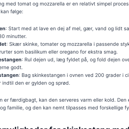
ng med tomat og mozzarella er en relativt simpel proces
 kan følge:
jen
: Start med at lave en dej af mel, gær, vand og lidt s
30 minutter.
det
: Skær skinke, tomater og mozzarella i passende sty
erurter som basilikum eller oregano for ekstra smag.
estangen
: Rul dejen ud, læg fyldet på, og fold dejen ove
erne godt.
stangen
: Bag skinkestangen i ovnen ved 200 grader i c
r indtil den er gylden og sprød.
 er færdigbagt, kan den serveres varm eller kold. Den er
g familie, og den kan nemt tilpasses med forskellige fy