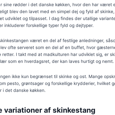
 sine rødder i det danske køkken, hvor den har været e
ligt blev den lavet med en simpel dej og fyld af skink
et udviklet og tilpasset. I dag findes der utallige variante
 inkluderer forskellige typer fyld og dejtyper.
 skinkestangen været en del af festlige anledninger, så
blev ofte serveret som en del af en buffet, hvor gæster
e retter. I takt med at madkulturen har udviklet sig, er 
lær som en hverdagsret, der kan laves hurtigt og nemt.
angen ikke kun begrænset til skinke og ost. Mange opskri
om pesto, grøntsager og forskellige krydderier, hvilket gø
r i det danske køkken.
e variationer af skinkestang