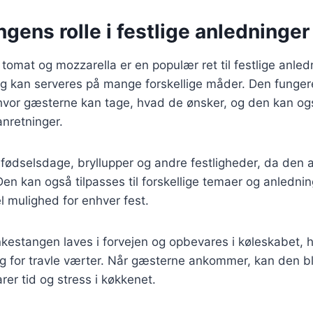
gens rolle i festlige anledninger
omat og mozzarella er en populær ret til festlige anled
 og kan serveres på mange forskellige måder. Den funge
, hvor gæsterne kan tage, hvad de ønsker, og den kan o
anretninger.
l fødselsdage, bryllupper og andre festligheder, da den a
en kan også tilpasses til forskellige temaer og anledning
el mulighed for enhver fest.
estangen laves i forvejen og opbevares i køleskabet, hvi
ng for travle værter. Når gæsterne ankommer, kan den b
rer tid og stress i køkkenet.