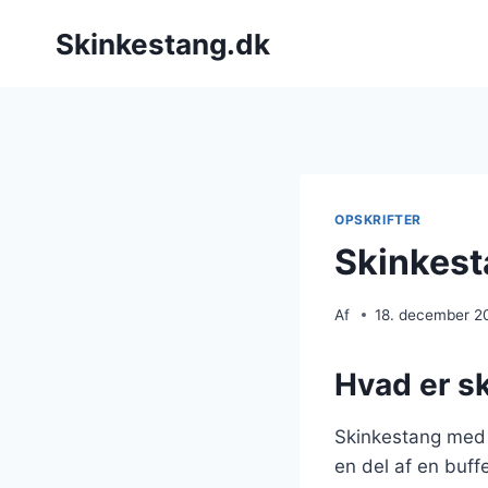
Fortsæt
Skinkestang.dk
til
indhold
OPSKRIFTER
Skinkest
Af
18. december 2
Hvad er s
Skinkestang med t
en del af en buffe