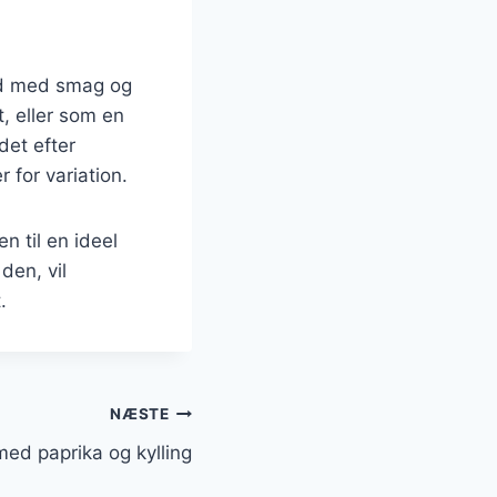
ed med smag og
t, eller som en
det efter
 for variation.
n til en ideel
den, vil
.
NÆSTE
ed paprika og kylling