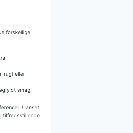
e forskellige
tra
frugt eller
røgfyldt smag.
æferencer. Uanset
tilfredsstillende