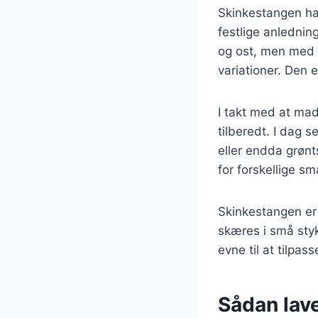
Skinkestangen ha
festlige anlednin
og ost, men med t
variationer. Den 
I takt med at mad
tilberedt. I dag s
eller endda grønt
for forskellige 
Skinkestangen er 
skæres i små styk
evne til at tilpas
Sådan lav