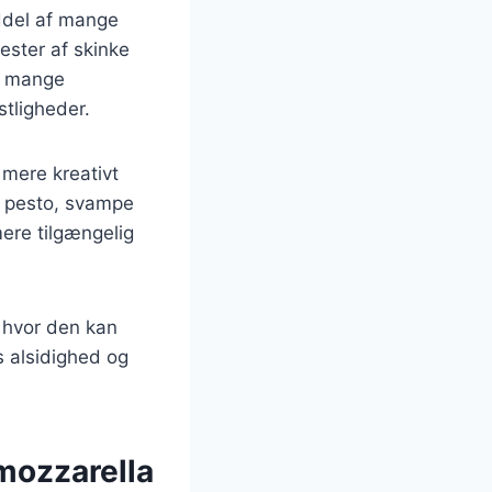
ddel af mange
ester af skinke
 i mange
stligheder.
 mere kreativt
om pesto, svampe
mere tilgængelig
 hvor den kan
s alsidighed og
mozzarella