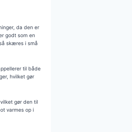
ninger, da den er
rer godt som en
gså skæres i små
ppellerer til både
er, hvilket gør
lket gør den til
lot varmes op i