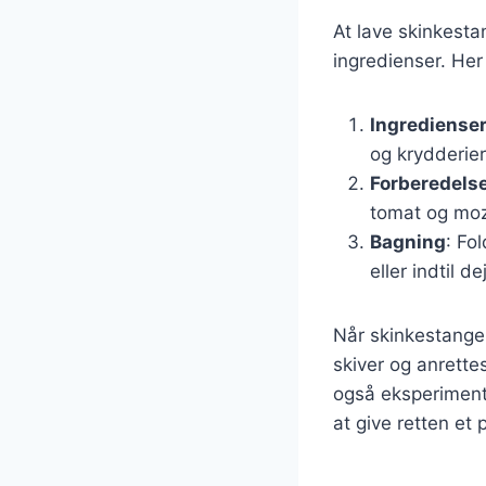
At lave skinkesta
ingredienser. Her
Ingrediense
og krydderier
Forberedels
tomat og moz
Bagning
: Fo
eller indtil d
Når skinkestangen
skiver og anrettes
også eksperimente
at give retten et 