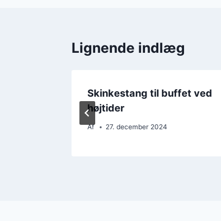
Lignende indlæg
pas den
Skinkestang til buffet ved
højtider
Af
27. december 2024