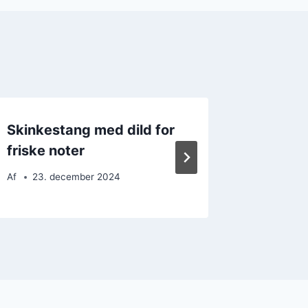
Skinkestang med dild for
Skinkest
friske noter
parken
Af
23. december 2024
Af
20. 