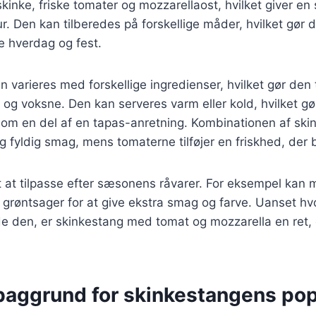
skinke, friske tomater og mozzarellaost, hvilket giver e
r. Den kan tilberedes på forskellige måder, hvilket gør d
e hverdag og fest.
 varieres med forskellige ingredienser, hvilket gør den ti
og voksne. Den kan serveres varm eller kold, hvilket gør
som en del af en tapas-anretning. Kombinationen af ski
g fyldig smag, mens tomaterne tilføjer en friskhed, der 
t at tilpasse efter sæsonens råvarer. For eksempel kan ma
r grøntsager for at give ekstra smag og farve. Uanset 
de den, er skinkestang med tomat og mozzarella en ret, d
 baggrund for skinkestangens pop