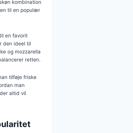
n skøn kombination
en til en populær
l en favorit
 den ideel til
nke og mozzarella
balancerer retten.
n tilføje friske
hvordan man
er altid vil
ularitet