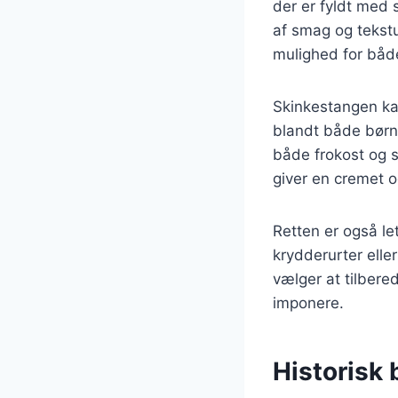
der er fyldt med 
af smag og tekstu
mulighed for båd
Skinkestangen kan
blandt både børn 
både frokost og 
giver en cremet o
Retten er også le
krydderurter elle
vælger at tilbere
imponere.
Historisk