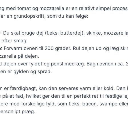
ng med tomat og mozzarella er en relativt simpel proces
 er en grundopskrift, som du kan følge:
r
: Du skal bruge dej (f.eks. butterdej), skinke, mozzarella
 efter smag.
e
: Forvarm ovnen til 200 grader. Rul dejen ud og læg skin
zarella på dejen.
ld dejen over fyldet og pensl med æg. Bag i ovnen i ca. 
ejen er gylden og sprød.
 er færdigbagt, kan den serveres varm eller kold. Den 
 på et fad, hvilket gør den til en perfekt ret til festlige l
re med forskellige fyld, som f.eks. bacon, svampe eller
personligt præg.