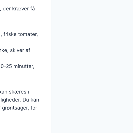
, der kræver få
, friske tomater,
ke, skiver af
20-25 minutter,
kan skæres i
ejligheder. Du kan
 grøntsager, for