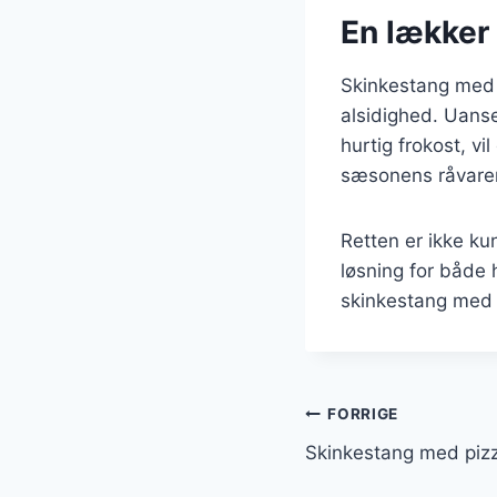
En lækker 
Skinkestang med 
alsidighed. Uanse
hurtig frokost, vi
sæsonens råvarer 
Retten er ikke ku
løsning for både 
skinkestang med t
Indlægsnavi
FORRIGE
Skinkestang med pizza