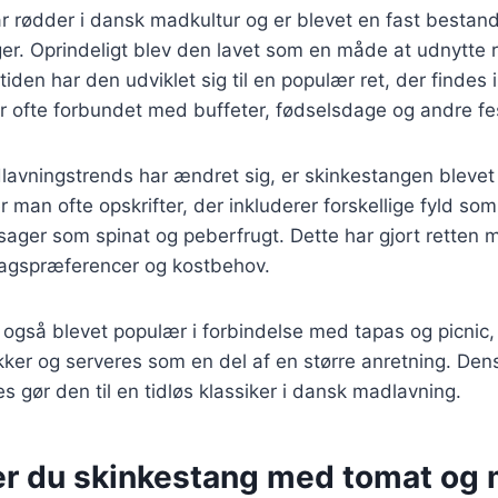
r rødder i dansk madkultur og er blevet en fast bestan
ger. Oprindeligt blev den lavet som en måde at udnytte r
iden har den udviklet sig til en populær ret, der findes
er ofte forbundet med buffeter, fødselsdage og andre fe
lavningstrends har ændret sig, er skinkestangen blevet
er man ofte opskrifter, der inkluderer forskellige fyld s
sager som spinat og peberfrugt. Dette har gjort retten 
smagspræferencer og kostbehov.
også blevet populær i forbindelse med tapas og picnic,
ker og serveres som en del af en større anretning. Den
ses gør den til en tidløs klassiker i dansk madlavning.
er du skinkestang med tomat og 