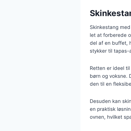
Skinkestan
Skinkestang med t
let at forberede
del af en buffet
stykker til tapas-
Retten er ideel ti
børn og voksne. D
den til en fleksib
Desuden kan skink
en praktisk løsni
ovnen, hvilket spa