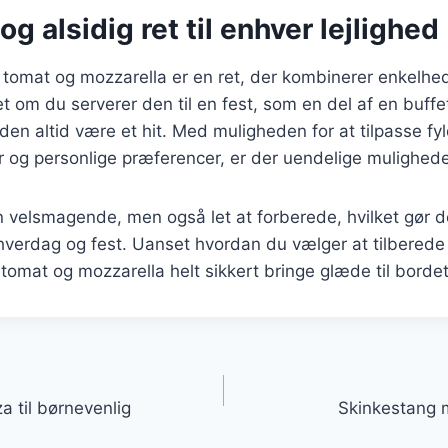
og alsidig ret til enhver lejlighed
tomat og mozzarella er en ret, der kombinerer enkelh
t om du serverer den til en fest, som en del af en buffe
l den altid være et hit. Med muligheden for at tilpasse fyl
og personlige præferencer, er der uendelige muligheder
n velsmagende, men også let at forberede, hvilket gør de
hverdag og fest. Uanset hvordan du vælger at tilberede 
omat og mozzarella helt sikkert bringe glæde til bordet
gation
 til børnevenlig
Skinkestang m