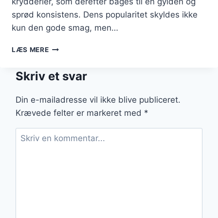
krydderier, som derefter bages til en gylden og
sprød konsistens. Dens popularitet skyldes ikke
kun den gode smag, men…
SKINKESTANG
LÆS MERE
TIL
BUFFET
Skriv et svar
ELLER
BRUNCH
Din e-mailadresse vil ikke blive publiceret.
Krævede felter er markeret med
*