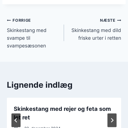
Indlægsnavigation
FORRIGE
NÆSTE
Skinkestang med
Skinkestang med dild
svampe til
friske urter i retten
svampesæsonen
Lignende indlæg
Skinkestang med rejer og feta som
let ret