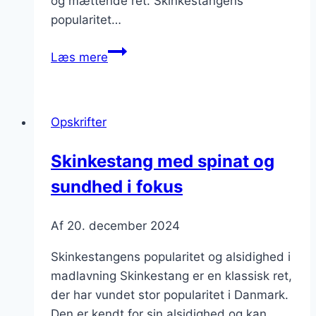
og mættende ret. Skinkestangens
popularitet…
Skinkestang
Læs mere
med
svampe
og
Opskrifter
flødesauce
Skinkestang med spinat og
sundhed i fokus
Af
20. december 2024
Skinkestangens popularitet og alsidighed i
madlavning Skinkestang er en klassisk ret,
der har vundet stor popularitet i Danmark.
Den er kendt for sin alsidighed og kan