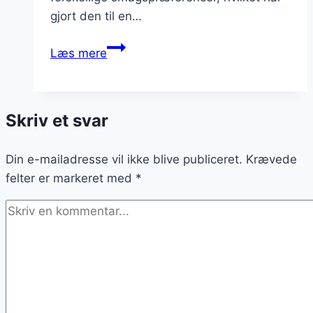
gjort den til en…
Skinkestang
Læs mere
med
skinke
og
Skriv et svar
ost
der
Din e-mailadresse vil ikke blive publiceret.
er
Krævede
felter er markeret med
en
*
klassiker