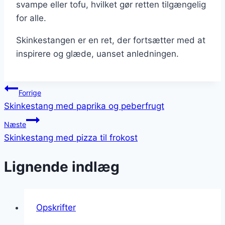
svampe eller tofu, hvilket gør retten tilgængelig
for alle.
Skinkestangen er en ret, der fortsætter med at
inspirere og glæde, uanset anledningen.
Indlægsnavigation
Forrige
Skinkestang med paprika og peberfrugt
Næste
Skinkestang med pizza til frokost
Lignende indlæg
Opskrifter