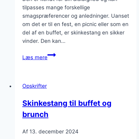
tilpasses mange forskellige
smagspræferencer og anledninger. Uanset
om det er til en fest, en picnic eller som en
del af en buffet, er skinkestang en sikker
vinder. Den kan…
Skinkestang
Læs mere
med
spinat
og
Opskrifter
sundhed
i
Skinkestang til buffet og
fokus
brunch
Af
13. december 2024