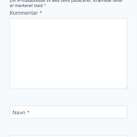
Din e-mailadresse vil ikke blive publiceret.
Krævede felter
er markeret med
*
Kommentar
*
Navn
*