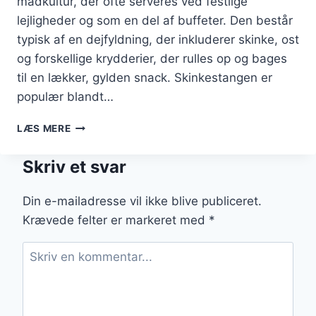
madkultur, der ofte serveres ved festlige
lejligheder og som en del af buffeter. Den består
typisk af en dejfyldning, der inkluderer skinke, ost
og forskellige krydderier, der rulles op og bages
til en lækker, gylden snack. Skinkestangen er
populær blandt…
SKINKESTANG
LÆS MERE
MED
FLØDESKUM
Skriv et svar
OG
FRUGT
Din e-mailadresse vil ikke blive publiceret.
Krævede felter er markeret med
*