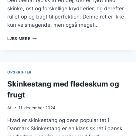
Den består typisk af en dej, der er fyldt med
skinke, ost og forskellige krydderier, og derefter
rullet op og bagt til perfektion. Denne ret er ikke
kun velsmagende, men også meget…
SKINKESTANG
LÆS MERE
TIL
BØRNEVENLIG
FEST
OPSKRIFTER
Skinkestang med flødeskum og
frugt
Af
11. december 2024
Hvad er skinkestang og dens popularitet i
Danmark Skinkestang er en klassisk ret i dansk