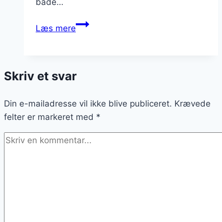
både…
Skinkestang
Læs mere
med
marinerede
grøntsager
Skriv et svar
til
picnic
Din e-mailadresse vil ikke blive publiceret.
Krævede
felter er markeret med
*