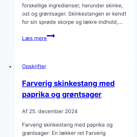
forskellige ingredienser, herunder skinke,
ost og grøntsager. Skinkestangen er kendt
for sin sprøde skorpe og lækre indhold,…
Skinkestang
Læs mere
med
svampe
til
Opskrifter
vegetariske
gæster
Farverig skinkestang med
paprika og grøntsager
Af
25. december 2024
Farverig skinkestang med paprika og
grøntsager: En lækker ret Farverig