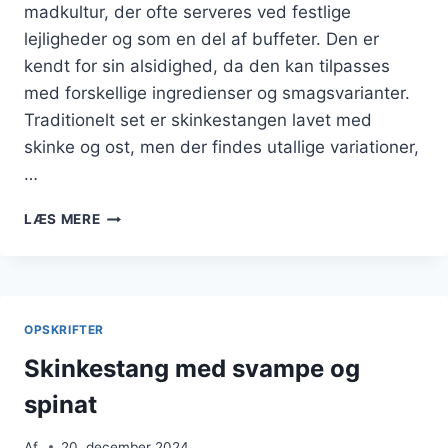
madkultur, der ofte serveres ved festlige
lejligheder og som en del af buffeter. Den er
kendt for sin alsidighed, da den kan tilpasses
med forskellige ingredienser og smagsvarianter.
Traditionelt set er skinkestangen lavet med
skinke og ost, men der findes utallige variationer,
…
SKINKESTANG
LÆS MERE
MED
GRÆSK
YOGHURT
OG
GULERØDDER
OPSKRIFTER
Skinkestang med svampe og
spinat
Af
20. december 2024