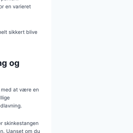
r en varieret
elt sikkert blive
ng og
r med at være en
llige
dlavning.
er skinkestangen
on. Uanset om du