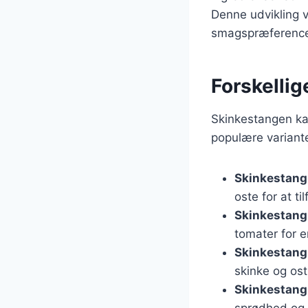
Denne udvikling v
smagspræference
Forskellig
Skinkestangen kan
populære variante
Skinkestang
oste for at t
Skinkestang
tomater for e
Skinkestang
skinke og ost
Skinkestang
sprødhed og