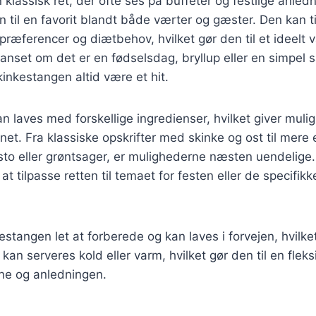
 klassisk ret, der ofte ses på buffeter og festlige anled
n til en favorit blandt både værter og gæster. Den kan t
præferencer og diætbehov, hvilket gør den til et ideelt va
set om det er en fødselsdag, bryllup eller en simpe
kinkestangen altid være et hit.
n laves med forskellige ingredienser, hvilket giver muli
enet. Fra klassiske opskrifter med skinke og ost til mere
to eller grøntsager, er mulighederne næsten uendelige.
at tilpasse retten til temaet for festen eller de specifi
stangen let at forberede og kan laves i forvejen, hvilket
an serveres kold eller varm, hvilket gør den til en fleks
rne og anledningen.