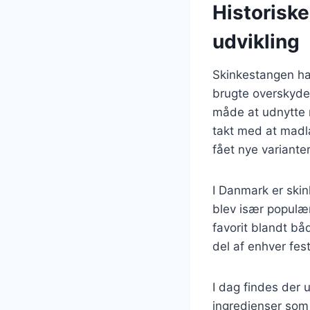
Historisk
udvikling
Skinkestangen har 
brugte overskyde
måde at udnytte re
takt med at madla
fået nye variante
I Danmark er ski
blev især populær
favorit blandt bå
del af enhver fe
I dag findes der u
ingredienser som 