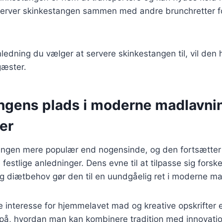
Server skinkestangen sammen med andre brunchretter fo
ledning du vælger at servere skinkestangen til, vil den h
gæster.
ngens plads i moderne madlavni
er
tangen mere populær end nogensinde, og den fortsætte
festlige anledninger. Dens evne til at tilpasse sig forske
g diætbehov gør den til en uundgåelig ret i moderne ma
 interesse for hjemmelavet mad og kreative opskrifter 
 på, hvordan man kan kombinere tradition med innovati