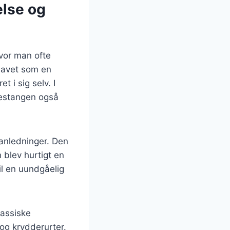
else og
hvor man ofte
lavet som en
 i sig selv. I
kestangen også
 anledninger. Den
 blev hurtigt en
il en uundgåelig
lassiske
og krydderurter.