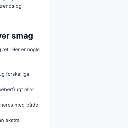
 trends og
hver smag
 ret. Her er nogle
ug forskellige
peberfrugt eller
bineres med både
en ekstra