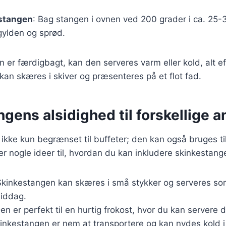
stangen
: Bag stangen i ovnen ved 200 grader i ca. 25-3
 gylden og sprød.
 er færdigbagt, kan den serveres varm eller kold, alt e
kan skæres i skiver og præsenteres på et flot fad.
gens alsidighed til forskellige 
ikke kun begrænset til buffeter; den kan også bruges t
er nogle ideer til, hvordan du kan inkludere skinkestange
Skinkestangen kan skæres i små stykker og serveres so
middag.
Den er perfekt til en hurtig frokost, hvor du kan servere
kinkestangen er nem at transportere og kan nydes kold i