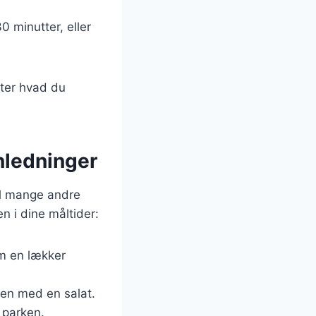
0 minutter, eller
fter hvad du
anledninger
il mange andre
n i dine måltider:
m en lækker
 den med en salat.
 parken.