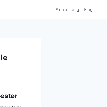
Skinkestang
Blog
lle
fester