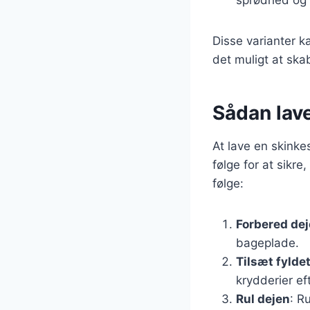
Disse varianter k
det muligt at ska
Sådan lave
At lave en skinkes
følge for at sikr
følge:
Forbered de
bageplade.
Tilsæt fylde
krydderier ef
Rul dejen
: R