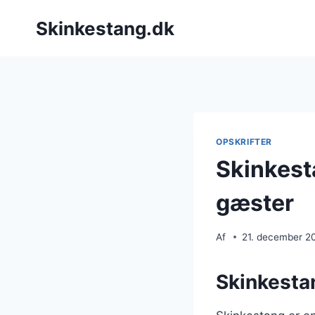
Fortsæt
Skinkestang.dk
til
indhold
OPSKRIFTER
Skinkesta
gæster
Af
21. december 2
Skinkestan