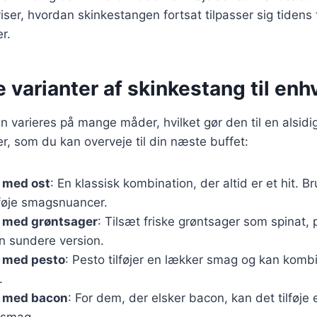
iser, hvordan skinkestangen fortsat tilpasser sig tidens
r.
e varianter af skinkestang til en
 varieres på mange måder, hvilket gør den til en alsidig
r, som du kan overveje til din næste buffet:
 med ost
: En klassisk kombination, der altid er et hit. Br
ilføje smagsnuancer.
 med grøntsager
: Tilsæt friske grøntsager som spinat, 
n sundere version.
 med pesto
: Pesto tilføjer en lækker smag og kan kom
.
 med bacon
: For dem, der elsker bacon, kan det tilføje 
 smag.