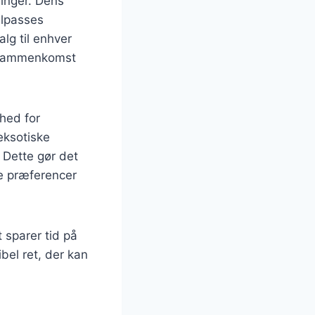
ninger. Dens
ilpasses
lg til enhver
l sammenkomst
ghed for
 eksotiske
 Dette gør det
kke præferencer
 sparer tid på
ibel ret, der kan