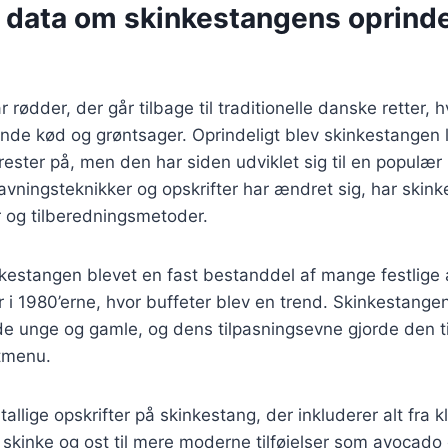
e data om skinkestangens oprind
rødder, der går tilbage til traditionelle danske retter, 
nde kød og grøntsager. Oprindeligt blev skinkestangen 
ster på, men den har siden udviklet sig til en populær ret
vningsteknikker og opskrifter har ændret sig, har skin
r og tilberedningsmetoder.
nkestangen blevet en fast bestanddel af mange festlige
 i 1980’erne, hvor buffeter blev en trend. Skinkestangen
de unge og gamle, og dens tilpasningsevne gjorde den t
stmenu.
tallige opskrifter på skinkestang, der inkluderer alt fra k
skinke og ost til mere moderne tilføjelser som avocado 