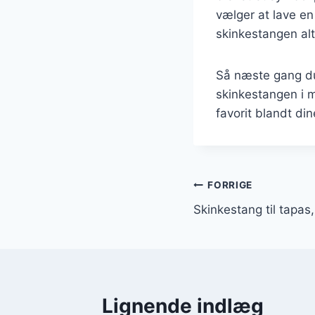
vælger at lave en
skinkestangen alt
Så næste gang du
skinkestangen i m
favorit blandt di
Indlægsnavi
FORRIGE
Skinkestang til tapas, 
Lignende indlæg