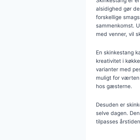
Skinkestang er en
alsidighed gør de
forskellige smags
sammenkomst. Uan
med venner, vil s
En skinkestang ka
kreativitet i køkk
varianter med pes
muligt for værten 
hos gæsterne.
Desuden er skinke
selve dagen. Den k
tilpasses årstide