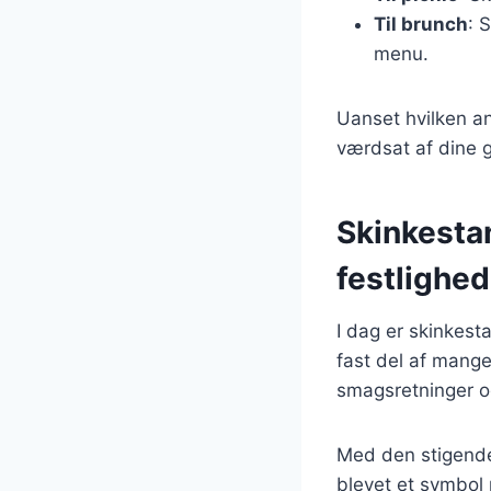
Til brunch
: 
menu.
Uanset hvilken an
værdsat af dine 
Skinkesta
festlighed
I dag er skinkes
fast del af mange 
smagsretninger o
Med den stigende
blevet et symbol