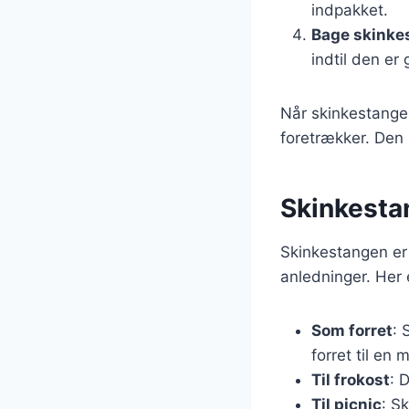
indpakket.
Bage skinke
indtil den er
Når skinkestangen
foretrækker. Den 
Skinkestan
Skinkestangen er 
anledninger. Her 
Som forret
: 
forret til en 
Til frokost
: 
Til picnic
: S