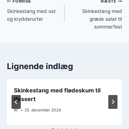
Indlægsnavigation
FORRIGE
NÆSTE
Skinkestang med ost
Skinkestang med
og krydderurter
græsk salat til
sommerfest
Lignende indlæg
Skinkestang med flødeskum til
dessert
Af
25. december 2024